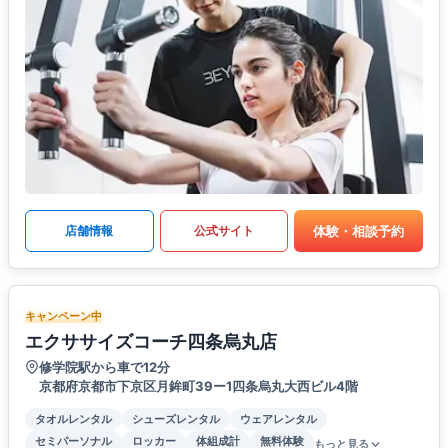
体験・相談予約
店舗情報
公式サイト
キャンペーン中
エクササイズコーチ四条烏丸店
修学院駅から車で12分
京都府京都市下京区月鉾町39ー1四条烏丸大西ビル4階
タオルレンタル
シューズレンタル
ウェアレンタル
セミパーソナル
ロッカー
体組成計
無料体験
もっと見る