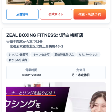
体験・相談予約
店舗情報
公式サイト
ZEAL BOXING FITNESS北野白梅町店
修学院駅から車で12分
京都府京都市北区北野上白梅町46-2
レッスン振替可
キャンセル可
競技特化型ジム
セミパーソナル
駅から5分以内
営業時間
定休日
8:00〜20:00
月・木定休日