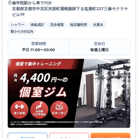
修学院駅から車で11分
京都府京都市中京区河原町通蛸薬師下る塩屋町327三條サクラヤ
ビル7F
シャワー
体組成計
完全個室
他店舗利用
水素水
駅から5分以内
営業時間
定休日
平日 11:00〜20:00
毎週土曜日