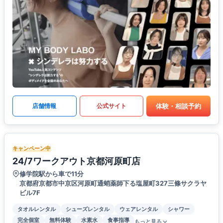
体験・相談予約
店舗情報
公式サイト
キャンペーン中
24/7ワークアウト京都河原町店
修学院駅から車で11分
京都府京都市中京区河原町通蛸薬師下る塩屋町327三條サクラヤ
ビル7F
タオルレンタル
シューズレンタル
ウェアレンタル
シャワー
完全個室
無料体験
水素水
食事指導
もっと見る