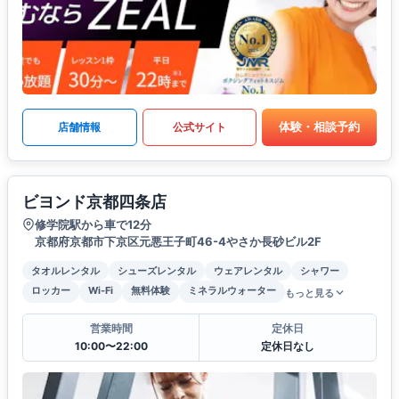
体験・相談予約
店舗情報
公式サイト
ビヨンド京都四条店
修学院駅から車で12分
京都府京都市下京区元悪王子町46-4やさか長砂ビル2F
タオルレンタル
シューズレンタル
ウェアレンタル
シャワー
ロッカー
Wi-Fi
無料体験
ミネラルウォーター
もっと見る
営業時間
定休日
10:00〜22:00
定休日なし