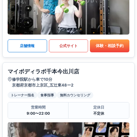
体験・相談予約
店舗情報
公式サイト
マイボディラボ千本今出川店
修学院駅から車で10分
京都府京都市上京区_五辻東48ー2
トレーナー指名
食事指導
無料カウンセリング
営業時間
定休日
9:00〜22:00
不定休