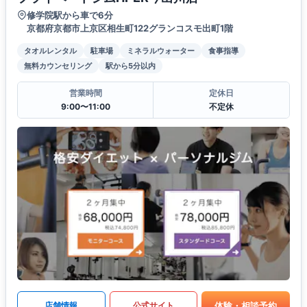
修学院駅から車で6分
京都府京都市上京区相生町122グランコスモ出町1階
タオルレンタル
駐車場
ミネラルウォーター
食事指導
無料カウンセリング
駅から5分以内
営業時間
定休日
9:00〜11:00
不定休
体験・相談予約
店舗情報
公式サイト