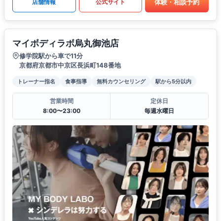
体験・相談予約
店舗情報
公式サイト
マイボディラボ烏丸御池店
修学院駅から車で11分
京都府京都市中京区長浜町148番地
トレーナー指名
食事指導
無料カウンセリング
駅から5分以内
営業時間
定休日
8:00〜23:00
毎週水曜日