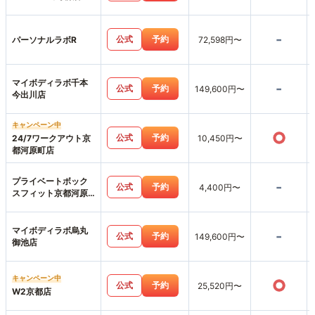
-
公式
予約
パーソナルラボR
72,598円〜
マイボディラボ千本
-
公式
予約
149,600円〜
今出川店
キャンペーン中
○
公式
予約
24/7ワークアウト京
10,450円〜
都河原町店
プライベートボック
-
公式
予約
4,400円〜
スフィット京都河原
町店
マイボディラボ烏丸
-
公式
予約
149,600円〜
御池店
キャンペーン中
○
公式
予約
25,520円〜
W2京都店