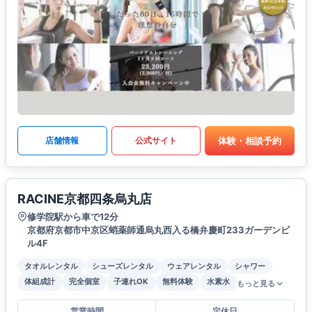
体験・相談予約
店舗情報
公式サイト
RACINE京都四条烏丸店
修学院駅から車で12分
京都府京都市中京区蛸薬師通烏丸西入る橋弁慶町233ガーデンビ
ル4F
タオルレンタル
シューズレンタル
ウェアレンタル
シャワー
体組成計
完全個室
子連れOK
無料体験
水素水
もっと見る
営業時間
定休日