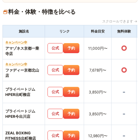
料金・体験・特徴を比べる
スクロールできます →
施設名
リンク
料金目安
無料体験
キャンペーン中
○
公式
予約
アマゾネス京都一乗
11,000円〜
寺店
キャンペーン中
○
公式
予約
ファディー京都北山
7,678円〜
店
プライベートジム
-
公式
予約
3,850円〜
HPER出町柳店
プライベートジム
-
公式
予約
3,850円〜
HPER今出川店
ZEAL BOXING
-
公式
予約
12,980円〜
FITNESS出町柳店