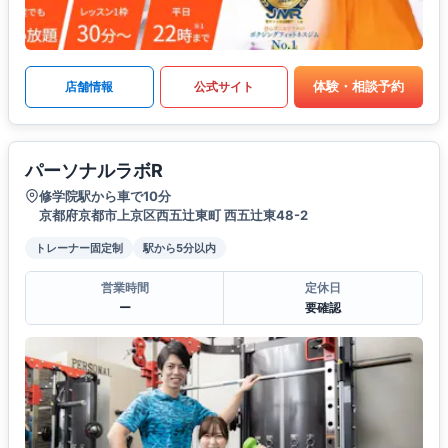
体験・相談予約
店舗情報
公式サイト
パーソナルラボR
修学院駅から車で10分
京都府京都市上京区西五辻東町 西五辻東48-2
トレーナー固定制
駅から5分以内
営業時間
定休日
ー
要確認