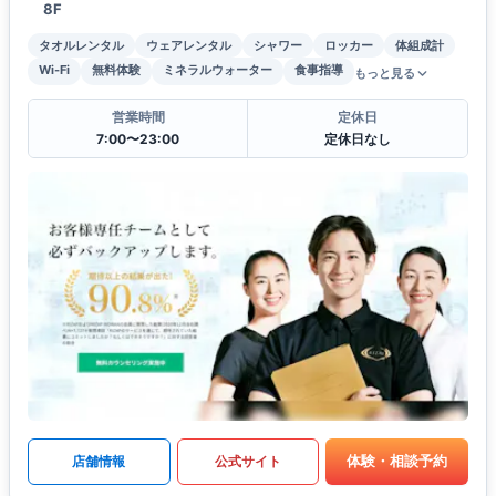
8F
タオルレンタル
ウェアレンタル
シャワー
ロッカー
体組成計
Wi-Fi
無料体験
ミネラルウォーター
食事指導
もっと見る
営業時間
定休日
7:00〜23:00
定休日なし
体験・相談予約
店舗情報
公式サイト