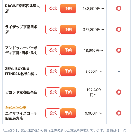
RACINE京都四条烏丸
○
公式
予約
148,500円〜
店
ライザップ京都四条
○
公式
予約
327,800円〜
店
アンドゥスーパーボ
○
公式
予約
18,900円〜
ディ京都･四条･烏丸
店
ZEAL BOXING
-
公式
予約
9,680円〜
FITNESS北野白梅町
店
102,300
○
公式
予約
ビヨンド京都四条店
円〜
キャンペーン中
○
公式
予約
エクササイズコーチ
9,900円〜
四条烏丸店
※上記には、施設運営者から情報提供のあった施設を掲載しています。全施設は下の一