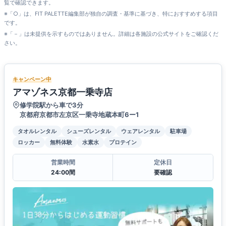
覧で確認できます。
※「○」は、FIT PALETTE編集部が独自の調査・基準に基づき、特におすすめする項目
です。
※「－」は未提供を示すものではありません。詳細は各施設の公式サイトをご確認くだ
さい。
キャンペーン中
アマゾネス京都一乗寺店
修学院駅から車で3分
京都府京都市左京区一乗寺地蔵本町6ー1
タオルレンタル
シューズレンタル
ウェアレンタル
駐車場
ロッカー
無料体験
水素水
プロテイン
営業時間
定休日
24:00間
要確認