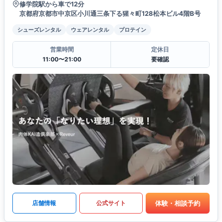
修学院駅から車で12分
京都府京都市中京区小川通三条下る猩々町128松本ビル4階B号
シューズレンタル
ウェアレンタル
プロテイン
営業時間
定休日
11:00〜21:00
要確認
体験・相談予約
店舗情報
公式サイト