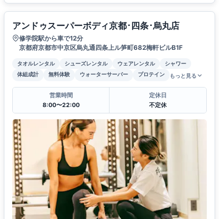
アンドゥスーパーボディ京都･四条･烏丸店
修学院駅から車で12分
京都府京都市中京区烏丸通四条上ル笋町682梅軒ビルB1F
タオルレンタル
シューズレンタル
ウェアレンタル
シャワー
体組成計
無料体験
ウォーターサーバー
プロテイン
もっと見る
営業時間
定休日
8:00〜22:00
不定休