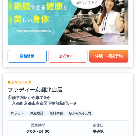
体験・相談予約
店舗情報
公式サイト
キャンペーン中
ファディー京都北山店
修学院駅から車で5分
京都府京都市左京区下鴨前萩町5ー9
ロッカー
体組成計
無料体験
駅から5分以内
営業時間
定休日
6:00〜24:00
要確認