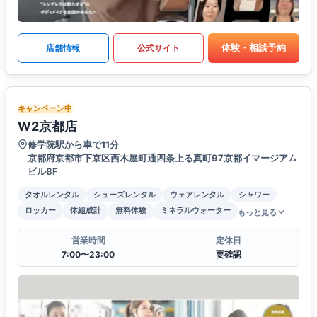
体験・相談予約
店舗情報
公式サイト
キャンペーン中
W2京都店
修学院駅から車で11分
京都府京都市下京区西木屋町通四条上る真町97京都イマージアム
ビル8F
タオルレンタル
シューズレンタル
ウェアレンタル
シャワー
ロッカー
体組成計
無料体験
ミネラルウォーター
もっと見る
営業時間
定休日
7:00〜23:00
要確認