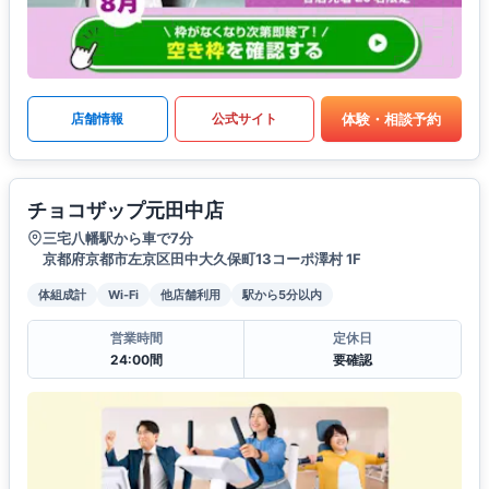
体験・相談予約
店舗情報
公式サイト
チョコザップ元田中店
三宅八幡駅から車で7分
京都府京都市左京区田中大久保町13コーポ澤村 1F
体組成計
Wi-Fi
他店舗利用
駅から5分以内
営業時間
定休日
24:00間
要確認