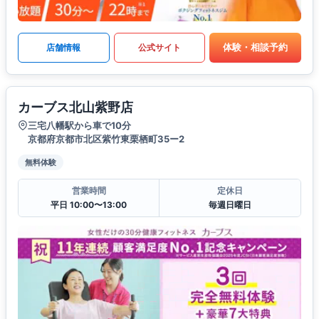
体験・相談予約
店舗情報
公式サイト
カーブス北山紫野店
三宅八幡駅から車で10分
京都府京都市北区紫竹東栗栖町35ー2
無料体験
営業時間
定休日
平日 10:00〜13:00
毎週日曜日