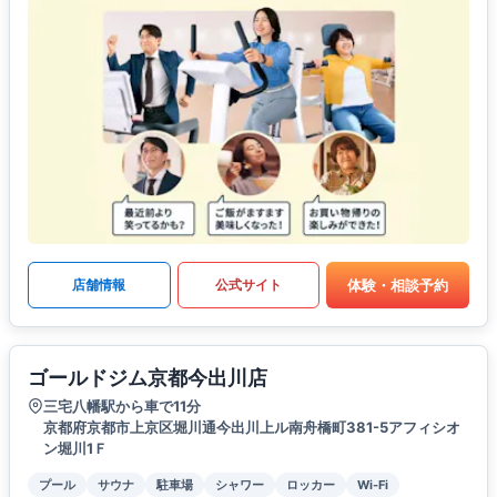
体験・相談予約
店舗情報
公式サイト
ゴールドジム京都今出川店
三宅八幡駅から車で11分
京都府京都市上京区堀川通今出川上ル南舟橋町381-5アフィシオ
ン堀川1Ｆ
プール
サウナ
駐車場
シャワー
ロッカー
Wi-Fi