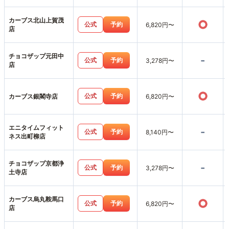
カーブス北山上賀茂
○
公式
予約
6,820円〜
店
チョコザップ元田中
-
公式
予約
3,278円〜
店
○
公式
予約
カーブス銀閣寺店
6,820円〜
エニタイムフィット
-
公式
予約
8,140円〜
ネス出町柳店
チョコザップ京都浄
-
公式
予約
3,278円〜
土寺店
カーブス烏丸鞍馬口
○
公式
予約
6,820円〜
店