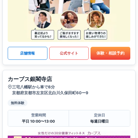
体験・相談予約
店舗情報
公式サイト
カーブス銀閣寺店
三宅八幡駅から車で8分
京都府京都市左京区北白川久保田町60ー9
無料体験
営業時間
定休日
平日 10:00〜13:00
毎週日曜日