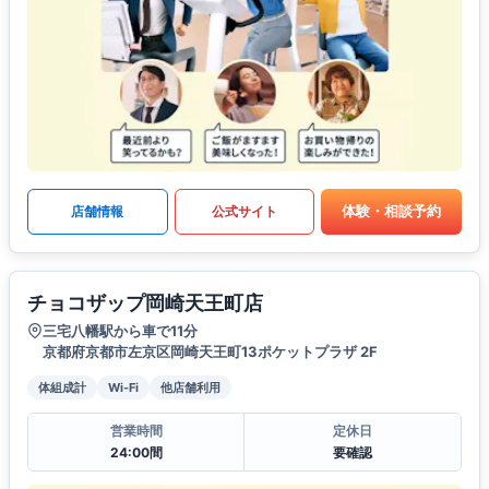
体験・相談予約
店舗情報
公式サイト
チョコザップ岡崎天王町店
三宅八幡駅から車で11分
京都府京都市左京区岡崎天王町13ポケットプラザ 2F
体組成計
Wi-Fi
他店舗利用
営業時間
定休日
24:00間
要確認