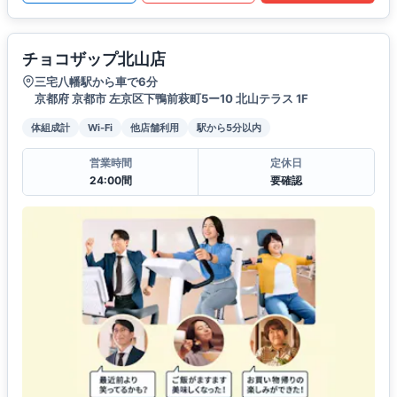
チョコザップ北山店
三宅八幡駅から車で6分
京都府 京都市 左京区下鴨前萩町5ー10 北山テラス 1F
体組成計
Wi-Fi
他店舗利用
駅から5分以内
営業時間
定休日
24:00間
要確認