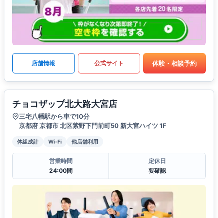
体験・相談予約
店舗情報
公式サイト
チョコザップ北大路大宮店
三宅八幡駅から車で10分
京都府 京都市 北区紫野下門前町50 新大宮ハイツ 1F
体組成計
Wi-Fi
他店舗利用
営業時間
定休日
24:00間
要確認