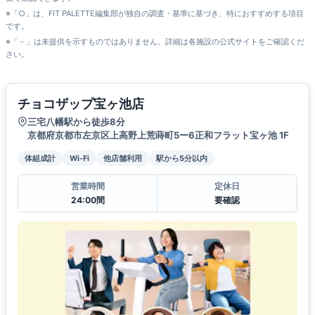
※「○」は、FIT PALETTE編集部が独自の調査・基準に基づき、特におすすめする項目
です。
※「－」は未提供を示すものではありません。詳細は各施設の公式サイトをご確認くだ
さい。
チョコザップ宝ヶ池店
三宅八幡駅から徒歩8分
京都府京都市左京区上高野上荒蒔町5ー6正和フラット宝ヶ池 1F
体組成計
Wi-Fi
他店舗利用
駅から5分以内
営業時間
定休日
24:00間
要確認