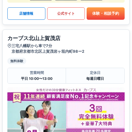
体験・相談予約
店舗情報
公式サイト
カーブス北山上賀茂店
三宅八幡駅から車で7分
京都府京都市北区上賀茂岩ヶ垣内町98ー2
無料体験
営業時間
定休日
平日 10:00〜13:00
毎週日曜日