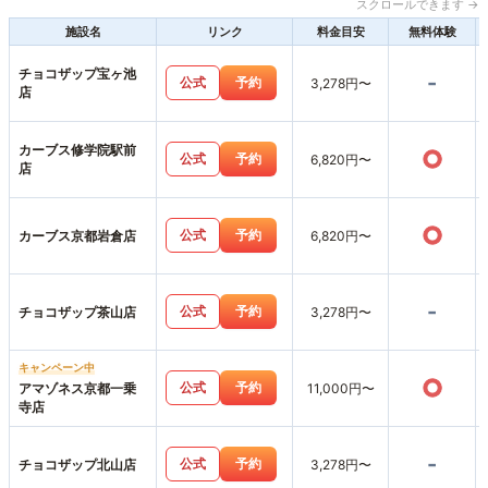
スクロールできます →
施設名
リンク
料金目安
無料体験
チョコザップ宝ヶ池
-
公式
予約
3,278円〜
店
カーブス修学院駅前
○
公式
予約
6,820円〜
店
○
公式
予約
カーブス京都岩倉店
6,820円〜
-
公式
予約
チョコザップ茶山店
3,278円〜
キャンペーン中
○
公式
予約
アマゾネス京都一乗
11,000円〜
寺店
-
公式
予約
チョコザップ北山店
3,278円〜