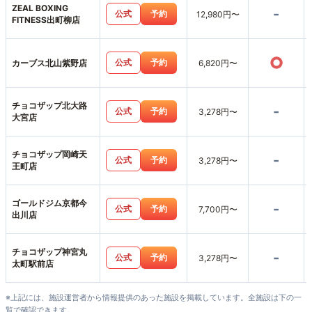
ZEAL BOXING
-
公式
予約
12,980円〜
FITNESS出町柳店
○
公式
予約
カーブス北山紫野店
6,820円〜
チョコザップ北大路
-
公式
予約
3,278円〜
大宮店
チョコザップ岡崎天
-
公式
予約
3,278円〜
王町店
ゴールドジム京都今
-
公式
予約
7,700円〜
出川店
チョコザップ神宮丸
-
公式
予約
3,278円〜
太町駅前店
※上記には、施設運営者から情報提供のあった施設を掲載しています。全施設は下の一
覧で確認できます。