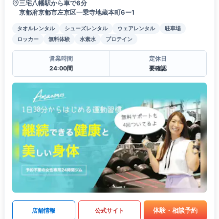
三宅八幡駅から車で6分
京都府京都市左京区一乗寺地蔵本町6ー1
タオルレンタル
シューズレンタル
ウェアレンタル
駐車場
ロッカー
無料体験
水素水
プロテイン
営業時間
定休日
24:00間
要確認
体験・相談予約
店舗情報
公式サイト