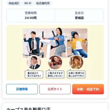
体組成計
Wi-Fi
他店舗利用
営業時間
定休日
24:00間
要確認
体験・相談予約
店舗情報
公式サイト
カーブス烏丸鞍馬口店