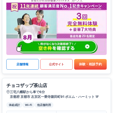
体験・相談予約
店舗情報
公式サイト
チョコザップ茶山店
三宅八幡駅から車で6分
京都府 京都市 左京区一乗寺築田町91 ポエム・ハーミット 1F
体組成計
Wi-Fi
他店舗利用