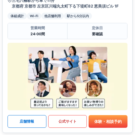
三宅八幡駅から車で11分
京都府 京都市 左京区川端丸太町下る下堤町82 恵美須ビル 1F
体組成計
Wi-Fi
他店舗利用
駅から5分以内
営業時間
定休日
24:00間
要確認
体験・相談予約
店舗情報
公式サイト