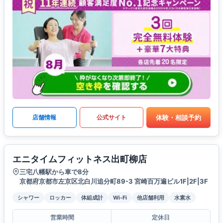
体験・相談予約
店舗情報
公式サイト
エニタイムフィットネス出町柳店
三宅八幡駅から車で8分
京都府京都市左京区北白川追分町89-3 宮崎百万遍ビル1F|2F|3F
シャワー
ロッカー
体組成計
Wi-Fi
他店舗利用
水素水
営業時間
定休日