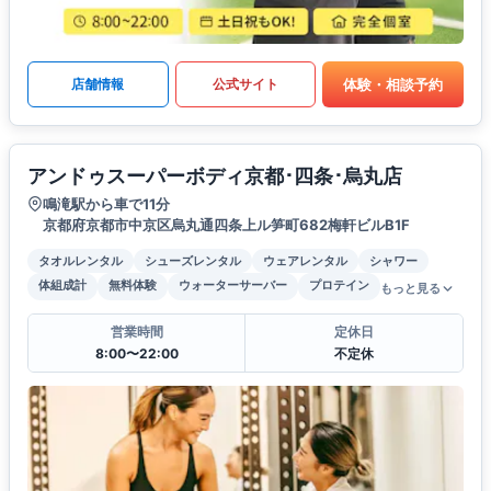
体験・相談予約
店舗情報
公式サイト
アンドゥスーパーボディ京都･四条･烏丸店
鳴滝駅から車で11分
京都府京都市中京区烏丸通四条上ル笋町682梅軒ビルB1F
タオルレンタル
シューズレンタル
ウェアレンタル
シャワー
体組成計
無料体験
ウォーターサーバー
プロテイン
もっと見る
営業時間
定休日
8:00〜22:00
不定休