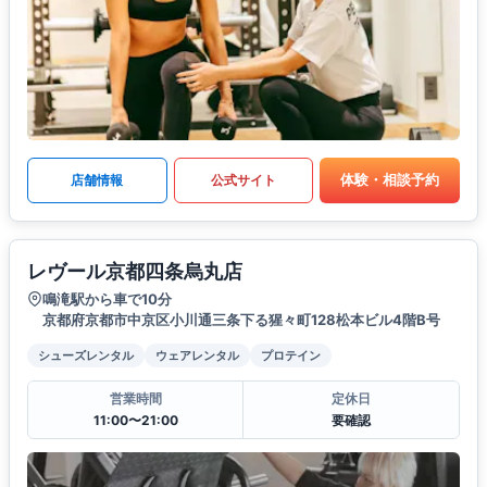
体験・相談予約
店舗情報
公式サイト
レヴール京都四条烏丸店
鳴滝駅から車で10分
京都府京都市中京区小川通三条下る猩々町128松本ビル4階B号
シューズレンタル
ウェアレンタル
プロテイン
営業時間
定休日
11:00〜21:00
要確認