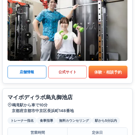
体験・相談予約
店舗情報
公式サイト
マイボディラボ烏丸御池店
鳴滝駅から車で10分
京都府京都市中京区長浜町148番地
トレーナー指名
食事指導
無料カウンセリング
駅から5分以内
営業時間
定休日