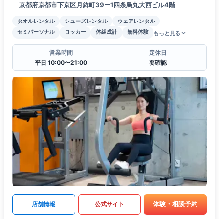
京都府京都市下京区月鉾町39ー1四条烏丸大西ビル4階
タオルレンタル
シューズレンタル
ウェアレンタル
セミパーソナル
ロッカー
体組成計
無料体験
もっと見る
営業時間
定休日
平日 10:00〜21:00
要確認
体験・相談予約
店舗情報
公式サイト