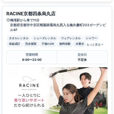
RACINE京都四条烏丸店
鳴滝駅から車で11分
京都府京都市中京区蛸薬師通烏丸西入る橋弁慶町233ガーデンビ
ル4F
タオルレンタル
シューズレンタル
ウェアレンタル
シャワー
体組成計
完全個室
子連れOK
無料体験
水素水
もっと見る
営業時間
定休日
8:00〜22:00
不定休