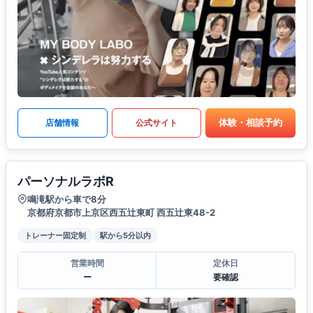
体験・相談予約
店舗情報
公式サイト
パーソナルラボR
鳴滝駅から車で8分
京都府京都市上京区西五辻東町 西五辻東48-2
トレーナー固定制
駅から5分以内
営業時間
定休日
ー
要確認