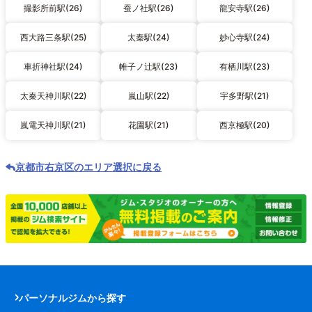
撮影所前駅(26)
蚕ノ社駅(26)
龍安寺駅(26)
西大路三条駅(25)
太秦駅(24)
妙心寺駅(24)
車折神社駅(24)
帷子ノ辻駅(23)
有栖川駅(23)
太秦天神川駅(22)
嵐山駅(22)
宇多野駅(21)
嵐電天神川駅(21)
花園駅(21)
西京極駅(20)
京都市右京区のエリア選択に戻る
パーソナルジムから探す