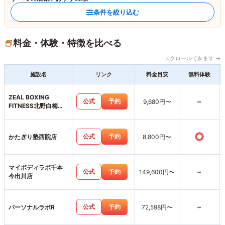
条件を絞り込む
料金・体験・特徴を比べる
スクロールできます →
施設名
リンク
料金目安
無料体験
ZEAL BOXING
-
公式
予約
9,680円〜
FITNESS北野白梅町
店
○
公式
予約
かたぎり塾西院店
8,800円〜
マイボディラボ千本
-
公式
予約
149,600円〜
今出川店
-
公式
予約
パーソナルラボR
72,598円〜