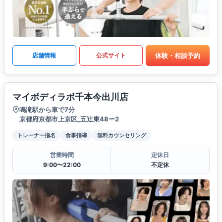
体験・相談予約
店舗情報
公式サイト
マイボディラボ千本今出川店
鳴滝駅から車で7分
京都府京都市上京区_五辻東48ー2
トレーナー指名
食事指導
無料カウンセリング
営業時間
定休日
9:00〜22:00
不定休