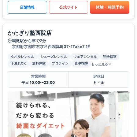
体験・相談予約
店舗情報
公式サイト
かたぎり塾西院店
鳴滝駅から車で7分
京都府京都市右京区西院巽町37-1Take7 1F
タオルレンタル
シューズレンタル
ウェアレンタル
完全個室
子連れOK
無料体験
プロテイン
食事指導
もっと見る
営業時間
定休日
平日 10:00〜22:00
月・金