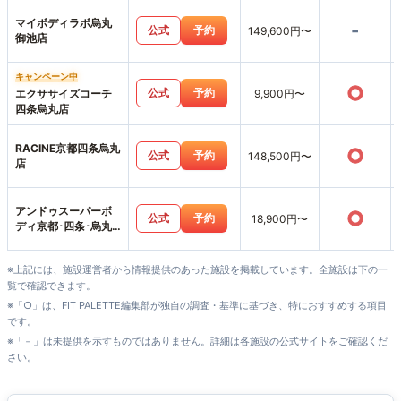
マイボディラボ烏丸
-
公式
予約
149,600円〜
御池店
キャンペーン中
○
公式
予約
エクササイズコーチ
9,900円〜
四条烏丸店
RACINE京都四条烏丸
○
公式
予約
148,500円〜
店
アンドゥスーパーボ
○
公式
予約
18,900円〜
ディ京都･四条･烏丸
店
※上記には、施設運営者から情報提供のあった施設を掲載しています。全施設は下の一
覧で確認できます。
※「○」は、FIT PALETTE編集部が独自の調査・基準に基づき、特におすすめする項目
です。
※「－」は未提供を示すものではありません。詳細は各施設の公式サイトをご確認くだ
さい。