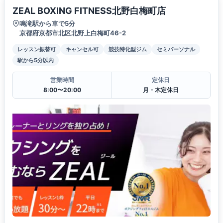
ZEAL BOXING FITNESS北野白梅町店
鳴滝駅から車で5分
京都府京都市北区北野上白梅町46-2
レッスン振替可
キャンセル可
競技特化型ジム
セミパーソナル
駅から5分以内
営業時間
定休日
8:00〜20:00
月・木定休日