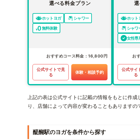
選べる料金プラン
選
ホットヨガ
シャワー
ホット
無料体験
シャワ
女性専
おすすめコース料金
16,800円
お
公式サイトで見
公式サイ
体験・相談予約
る
る
上記の表は公式サイトに記載の情報をもとに作成
り、店舗によって内容が変わることもありますの
醍醐駅のヨガを条件から探す