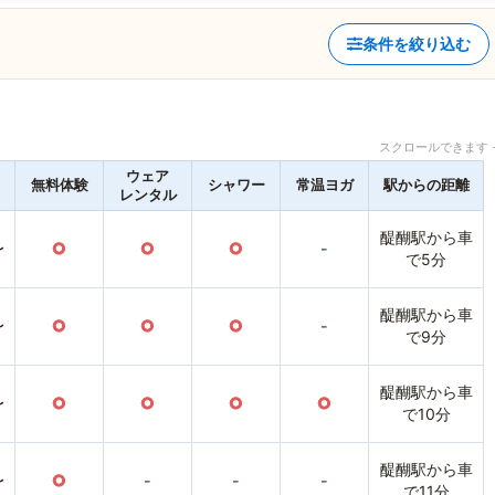
条件を絞り込む
スクロールできます 
ウェア
無料体験
シャワー
常温ヨガ
駅からの距離
レンタル
醍醐駅から車
〜
○
○
○
-
で5分
醍醐駅から車
〜
○
○
○
-
で9分
醍醐駅から車
〜
○
○
○
○
で10分
醍醐駅から車
〜
○
-
-
-
で11分