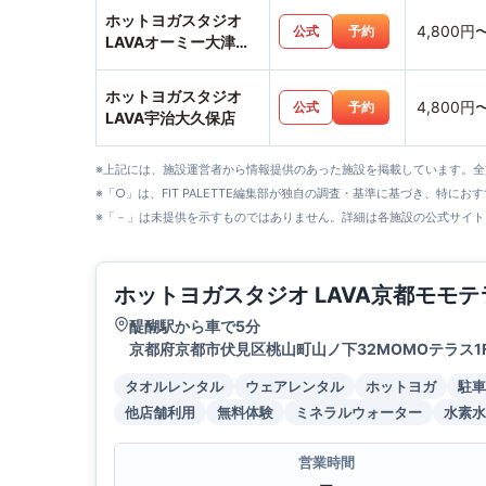
ホットヨガスタジオ
4,800円
公式
予約
LAVAオーミー大津テ
ラス店
ホットヨガスタジオ
4,800円
公式
予約
LAVA宇治大久保店
※上記には、施設運営者から情報提供のあった施設を掲載しています。
※「○」は、FIT PALETTE編集部が独自の調査・基準に基づき、特にお
※「－」は未提供を示すものではありません。詳細は各施設の公式サイト
ホットヨガスタジオ LAVA京都モモテ
醍醐駅から車で5分
京都府京都市伏見区桃山町山ノ下32MOMOテラス1
タオルレンタル
ウェアレンタル
ホットヨガ
駐車
他店舗利用
無料体験
ミネラルウォーター
水素水
営業時間