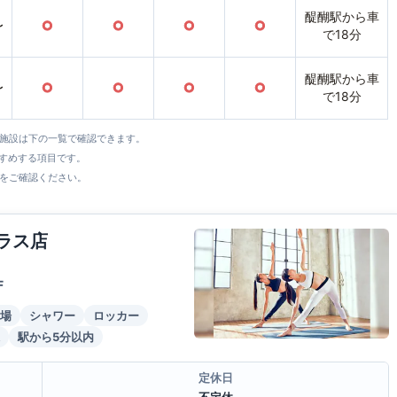
醍醐駅から車
〜
○
○
○
○
で18分
醍醐駅から車
〜
○
○
○
○
で18分
全施設は下の一覧で確認できます。
すすめする項目です。
をご確認ください。
ラス店
F
場
シャワー
ロッカー
駅から5分以内
定休日