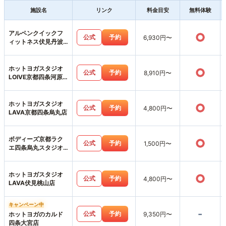
施設名
リンク
料金目安
無料体験
アルペンクイックフ
○
公式
予約
6,930円〜
ィットネス伏見丹波
橋店
ホットヨガスタジオ
○
公式
予約
8,910円〜
LOIVE京都四条河原
町店
ホットヨガスタジオ
○
公式
予約
4,800円〜
LAVA京都四条烏丸店
ボディーズ京都ラク
○
公式
予約
1,500円〜
エ四条烏丸スタジオ
店
ホットヨガスタジオ
○
公式
予約
4,800円〜
LAVA伏見桃山店
キャンペーン中
-
公式
予約
ホットヨガのカルド
9,350円〜
四条大宮店