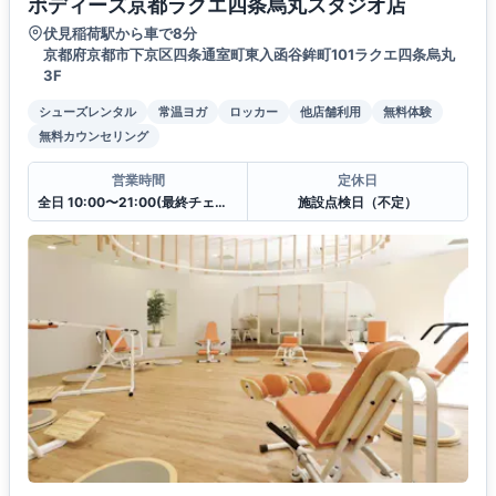
ボディーズ京都ラクエ四条烏丸スタジオ店
伏見稲荷駅から車で8分
京都府京都市下京区四条通室町東入函谷鉾町101ラクエ四条烏丸
3F
シューズレンタル
常温ヨガ
ロッカー
他店舗利用
無料体験
無料カウンセリング
営業時間
定休日
全日 10:00〜21:00(最終チェックイン20:30)
施設点検日（不定）