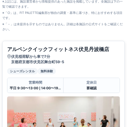
※上記には、施設運営者から情報提供のあった施設を掲載しています。全施設は下の一
覧で確認できます。
※「○」は、FIT PALETTE編集部が独自の調査・基準に基づき、特におすすめする項目
です。
※「－」は未提供を示すものではありません。詳細は各施設の公式サイトをご確認くだ
さい。
アルペンクイックフィットネス伏見丹波橋店
伏見稲荷駅から車で7分
京都府京都市伏見区舞台町59-5
シューズレンタル
無料体験
営業時間
定休日
平日 9:30〜13:00❘14:00〜19:30土日祝 9:30〜13:00❘14:00〜18:00
要確認