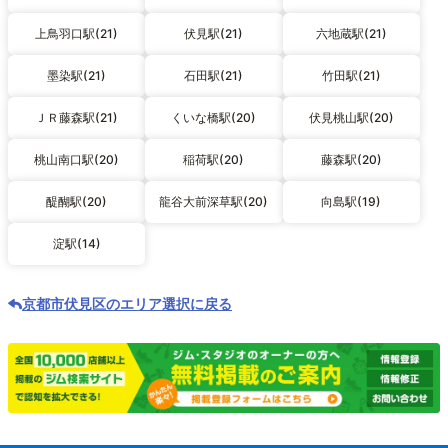
上鳥羽口駅(21)
伏見駅(21)
六地蔵駅(21)
墨染駅(21)
石田駅(21)
竹田駅(21)
ＪＲ藤森駅(21)
くいな橋駅(20)
伏見桃山駅(20)
桃山南口駅(20)
稲荷駅(20)
藤森駅(20)
醍醐駅(20)
龍谷大前深草駅(20)
向島駅(19)
淀駅(14)
京都市伏見区のエリア選択に戻る