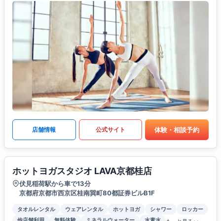
体験・相談予約
店舗情報
公式サイト
ホットヨガスタジオ LAVA京都桂店
伏見稲荷駅から車で13分
京都府京都市西京区桂南巽町80都証券ビルB1F
タオルレンタル
ウェアレンタル
ホットヨガ
シャワー
ロッカー
他店舗利用
無料体験
ミネラルウォーター
水素水