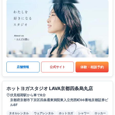
体験・相談予約
店舗情報
公式サイト
ホットヨガスタジオ LAVA京都四条烏丸店
伏見稲荷駅から車で8分
京都府京都市下京区四条通東洞院東入立売西町66番地京都証券ビ
ル8F
タオルレンタル
ウェアレンタル
ホットヨガ
シャワー
ロッカー