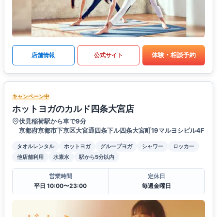
体験・相談予約
店舗情報
公式サイト
キャンペーン中
ホットヨガのカルド四条大宮店
伏見稲荷駅から車で9分
京都府京都市下京区大宮通四条下ル四条大宮町19マルヨシビル4F
タオルレンタル
ホットヨガ
グループヨガ
シャワー
ロッカー
他店舗利用
水素水
駅から5分以内
営業時間
定休日
平日 10:00〜23:00
毎週金曜日