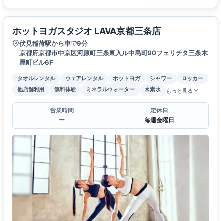
ホットヨガスタジオ LAVA京都三条店
伏見稲荷駅から車で9分
京都府京都市中京区河原町三条東入ル中島町90フェリチタ三条木
屋町ビル6F
タオルレンタル
ウェアレンタル
ホットヨガ
シャワー
ロッカー
他店舗利用
無料体験
ミネラルウォーター
水素水
もっと見る
営業時間
定休日
ー
毎週金曜日