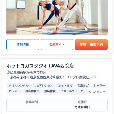
体験・相談予約
店舗情報
公式サイト
ホットヨガスタジオ LAVA西院店
伏見稲荷駅から車で11分
京都府京都市右京区西院東淳和院町1ー1アフレ西院ビル6F
タオルレンタル
ウェアレンタル
ホットヨガ
常温ヨガ
シャワー
ロッカー
他店舗利用
無料体験
ミネラルウォーター
もっと見る
営業時間
定休日
ー
毎週金曜日