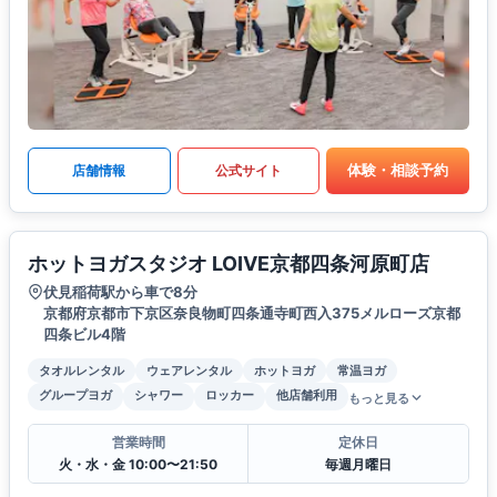
体験・相談予約
店舗情報
公式サイト
ホットヨガスタジオ LOIVE京都四条河原町店
伏見稲荷駅から車で8分
京都府京都市下京区奈良物町四条通寺町西入375メルローズ京都
四条ビル4階
タオルレンタル
ウェアレンタル
ホットヨガ
常温ヨガ
グループヨガ
シャワー
ロッカー
他店舗利用
もっと見る
営業時間
定休日
火・水・金 10:00〜21:50
毎週月曜日