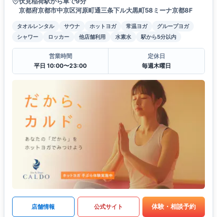
伏見稲荷駅から車で9分
京都府京都市中京区河原町通三条下ル大黒町58ミーナ京都8F
タオルレンタル
サウナ
ホットヨガ
常温ヨガ
グループヨガ
シャワー
ロッカー
他店舗利用
水素水
駅から5分以内
営業時間
定休日
平日 10:00〜23:00
毎週木曜日
体験・相談予約
店舗情報
公式サイト