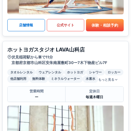
体験・相談予約
店舗情報
公式サイト
ホットヨガスタジオ LAVA山科店
伏見稲荷駅から車で11分
京都府京都市山科区安朱南屋敷町30ー7木下物産ビル7F
タオルレンタル
ウェアレンタル
ホットヨガ
シャワー
ロッカー
他店舗利用
無料体験
ミネラルウォーター
水素水
もっと見る
営業時間
定休日
ー
毎週木曜日