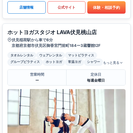
体験・相談予約
店舗情報
公式サイト
ホットヨガスタジオ LAVA伏見桃山店
伏見稲荷駅から車で8分
京都府京都市伏見区御香宮門前町184ー3蔵響館I2F
タオルレンタル
ウェアレンタル
マットピラティス
グループピラティス
ホットヨガ
常温ヨガ
シャワー
もっと見る
営業時間
定休日
ー
毎週金曜日