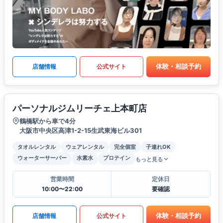
体験・相談予約
店舗情報
公式サイト
パーソナルジムリーチェ上本町店
鶴橋駅から車で4分
大阪市中央区高津1-2-15生武東海ビル301
タオルレンタル
ウェアレンタル
完全個室
子連れOK
ウォーターサーバー
水素水
プロテイン
もっと見る
営業時間
定休日
10:00〜22:00
要確認
体験・相談予約
店舗情報
公式サイト