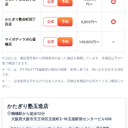
○
公式
予約
店
円〜
かたぎり塾谷町四丁
○
公式
予約
8,800円〜
目店
マイボディラボ心斎
-
公式
予約
149,600円〜
橋店
※上記には、施設運営者から情報提供のあった施設を掲載しています。全施設は下の一
覧で確認できます。
※「○」は、FIT PALETTE編集部が独自の調査・基準に基づき、特におすすめする項目
です。
※「－」は未提供を示すものではありません。詳細は各施設の公式サイトをご確認くだ
さい。
かたぎり塾玉造店
鶴橋駅から徒歩12分
大阪府大阪市天王寺区玉造町2-16玉造駅前センタービル106