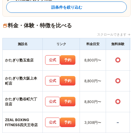
条件を絞り込む
料金・体験・特徴を比べる
スクロールできます →
施設名
リンク
料金目安
無料体験
○
公式
予約
かたぎり塾玉造店
8,800円〜
かたぎり塾大阪上本
○
公式
予約
8,800円〜
町店
かたぎり塾谷町六丁
○
公式
予約
8,800円〜
目店
ZEAL BOXING
-
公式
予約
3,938円〜
FITNESS四天王寺店