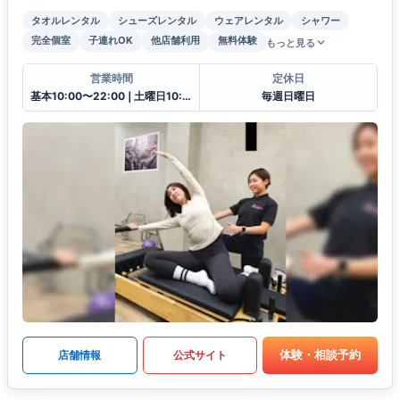
タオルレンタル
シューズレンタル
ウェアレンタル
シャワー
完全個室
子連れOK
他店舗利用
無料体験
もっと見る
営業時間
定休日
基本10:00〜22:00❘土曜日10:00〜19:00
毎週日曜日
体験・相談予約
店舗情報
公式サイト