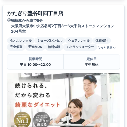
かたぎり塾谷町四丁目店
鶴橋駅から車で5分
大阪府大阪市中央区谷町2丁目3ー6大手前ストークマンション
204号室
タオルレンタル
シューズレンタル
ウェアレンタル
体組成計
完全個室
子連れOK
無料体験
ミネラルウォーター
もっと見る
営業時間
定休日
平日 10:00〜22:00
年中無休