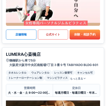
体験・相談予約
店舗情報
公式サイト
LUMERA心斎橋店
鶴橋駅から車で5分
大阪府大阪市中央区南船場1丁目３番９号 TABIYADO BLDG 601
タオルレンタル
ウェアレンタル
レッスン振替可
キャンセル可
トレーナーローテーション制
マシンピラティス
もっと見る
営業時間
定休日
火・水・金・土 9:00〜22:00|木曜日のみ12:00〜22:00
毎週月曜日・毎週日曜日・年末年始