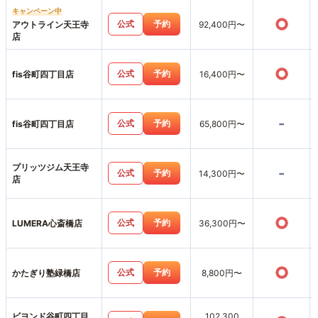
キャンペーン中
○
公式
予約
アウトライン天王寺
92,400円〜
店
○
公式
予約
fis谷町四丁目店
16,400円〜
-
公式
予約
fis谷町四丁目店
65,800円〜
プリッツジム天王寺
-
公式
予約
14,300円〜
店
○
公式
予約
LUMERA心斎橋店
36,300円〜
○
公式
予約
かたぎり塾緑橋店
8,800円〜
ビヨンド谷町四丁目
102,300