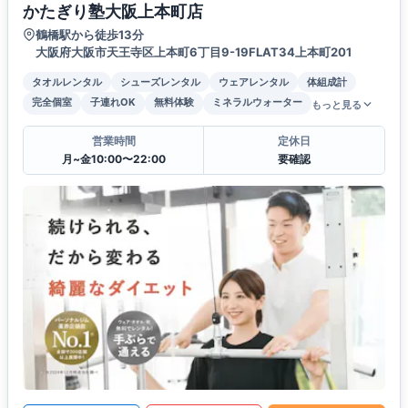
かたぎり塾大阪上本町店
鶴橋駅から徒歩13分
大阪府大阪市天王寺区上本町6丁目9-19FLAT34上本町201
タオルレンタル
シューズレンタル
ウェアレンタル
体組成計
完全個室
子連れOK
無料体験
ミネラルウォーター
もっと見る
営業時間
定休日
月~金10:00〜22:00
要確認