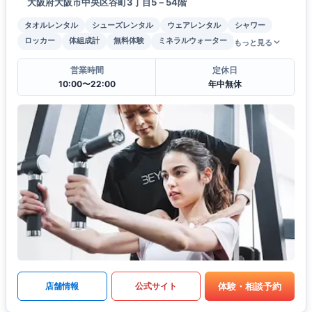
大阪府大阪市中央区谷町3丁目5－54階
タオルレンタル
シューズレンタル
ウェアレンタル
シャワー
ロッカー
体組成計
無料体験
ミネラルウォーター
もっと見る
営業時間
定休日
10:00〜22:00
年中無休
体験・相談予約
店舗情報
公式サイト