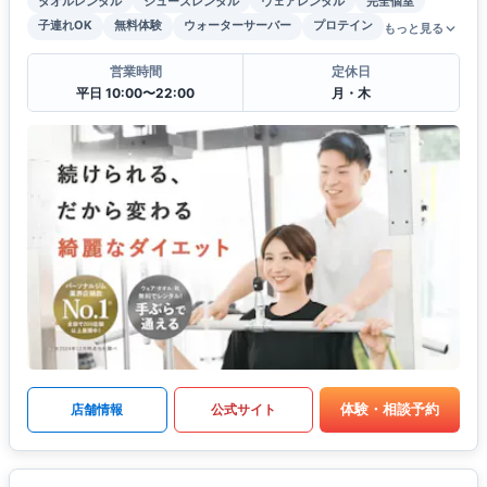
タオルレンタル
シューズレンタル
ウェアレンタル
完全個室
子連れOK
無料体験
ウォーターサーバー
プロテイン
もっと見る
営業時間
定休日
平日 10:00〜22:00
月・木
体験・相談予約
店舗情報
公式サイト