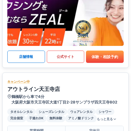
体験・相談予約
店舗情報
公式サイト
キャンペーン中
アウトライン天王寺店
鶴橋駅から車で4分
大阪府大阪市天王寺区大道1丁目2-28サンプラザ四天王寺802
タオルレンタル
シューズレンタル
ウェアレンタル
シャワー
完全個室
子連れOK
無料体験
アミノ酸ドリンク
もっと見る
営業時間
定休日