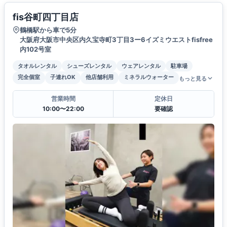
fis谷町四丁目店
鶴橋駅から車で5分
大阪府大阪市中央区内久宝寺町3丁目3ー6イズミウエストfisfree
内102号室
タオルレンタル
シューズレンタル
ウェアレンタル
駐車場
完全個室
子連れOK
他店舗利用
ミネラルウォーター
もっと見る
営業時間
定休日
10:00〜22:00
要確認