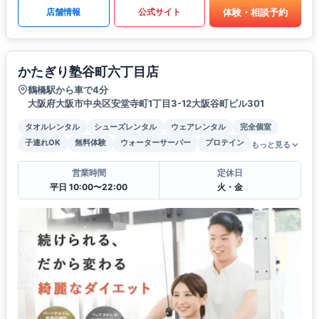
体験・相談予約
店舗情報
公式サイト
かたぎり塾谷町六丁目店
鶴橋駅から車で4分
大阪府大阪市中央区安堂寺町1丁目3-12大阪谷町ビル301
タオルレンタル
シューズレンタル
ウェアレンタル
完全個室
子連れOK
無料体験
ウォーターサーバー
プロテイン
もっと見る
営業時間
定休日
平日 10:00〜22:00
火・金