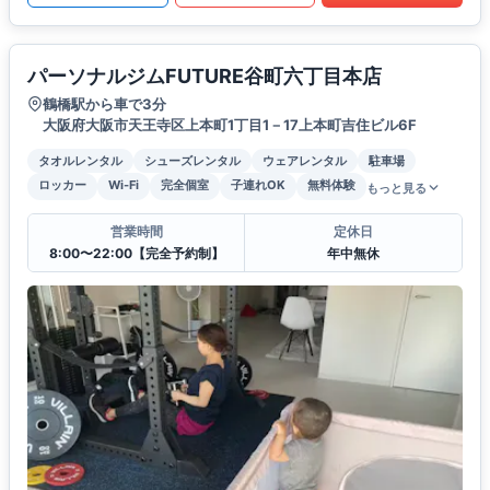
パーソナルジムFUTURE谷町六丁目本店
鶴橋駅から車で3分
大阪府大阪市天王寺区上本町1丁目1－17上本町吉住ビル6F
タオルレンタル
シューズレンタル
ウェアレンタル
駐車場
ロッカー
Wi-Fi
完全個室
子連れOK
無料体験
もっと見る
営業時間
定休日
8:00〜22:00【完全予約制】
年中無休