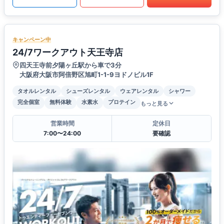
キャンペーン中
24/7ワークアウト天王寺店
四天王寺前夕陽ヶ丘駅から車で3分
大阪府大阪市阿倍野区旭町1-1-9ヨドノビル1F
タオルレンタル
シューズレンタル
ウェアレンタル
シャワー
完全個室
無料体験
水素水
プロテイン
もっと見る
営業時間
定休日
7:00〜24:00
要確認