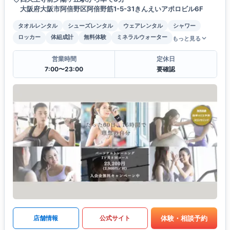
大阪府大阪市阿倍野区阿倍野筋1-5-31きんえいアポロビル6F
タオルレンタル
シューズレンタル
ウェアレンタル
シャワー
ロッカー
体組成計
無料体験
ミネラルウォーター
もっと見る
営業時間
定休日
7:00〜23:00
要確認
体験・相談予約
店舗情報
公式サイト