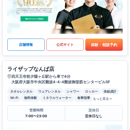
体験・相談予約
店舗情報
公式サイト
ライザップなんば店
四天王寺前夕陽ヶ丘駅から車で4分
大阪府大阪市中央区難波4-4-4難波御堂筋センタービル5F
タオルレンタル
ウェアレンタル
シャワー
ロッカー
体組成計
Wi-Fi
無料体験
ミネラルウォーター
食事指導
もっと見る
営業時間
定休日
7:00〜23:00
定休日なし