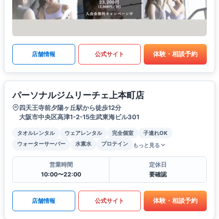
体験・相談予約
店舗情報
公式サイト
パーソナルジムリーチェ上本町店
四天王寺前夕陽ヶ丘駅から徒歩12分
大阪市中央区高津1-2-15生武東海ビル301
タオルレンタル
ウェアレンタル
完全個室
子連れOK
ウォーターサーバー
水素水
プロテイン
もっと見る
営業時間
定休日
10:00〜22:00
要確認
体験・相談予約
店舗情報
公式サイト