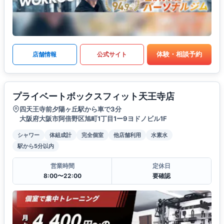
体験・相談予約
店舗情報
公式サイト
プライベートボックスフィット天王寺店
四天王寺前夕陽ヶ丘駅から車で3分
大阪府大阪市阿倍野区旭町1丁目1ー9ヨドノビル1F
シャワー
体組成計
完全個室
他店舗利用
水素水
駅から5分以内
営業時間
定休日
8:00〜22:00
要確認