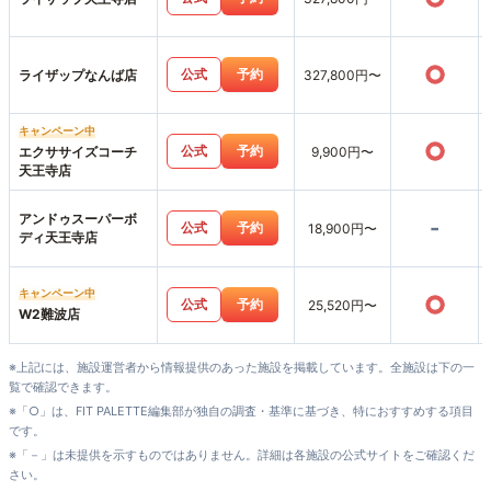
○
公式
予約
ライザップなんば店
327,800円〜
キャンペーン中
○
公式
予約
エクササイズコーチ
9,900円〜
天王寺店
アンドゥスーパーボ
-
公式
予約
18,900円〜
ディ天王寺店
キャンペーン中
○
公式
予約
25,520円〜
W2難波店
※上記には、施設運営者から情報提供のあった施設を掲載しています。全施設は下の一
覧で確認できます。
※「○」は、FIT PALETTE編集部が独自の調査・基準に基づき、特におすすめする項目
です。
※「－」は未提供を示すものではありません。詳細は各施設の公式サイトをご確認くだ
さい。