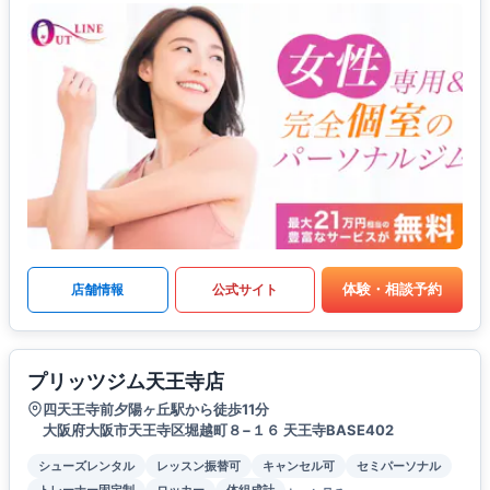
体験・相談予約
店舗情報
公式サイト
プリッツジム天王寺店
四天王寺前夕陽ヶ丘駅から徒歩11分
大阪府大阪市天王寺区堀越町８−１６ 天王寺BASE402
シューズレンタル
レッスン振替可
キャンセル可
セミパーソナル
トレーナー固定制
ロッカー
体組成計