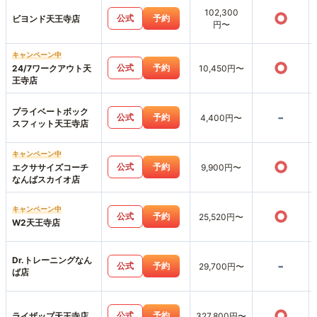
102,300
○
公式
予約
ビヨンド天王寺店
円〜
キャンペーン中
○
公式
予約
24/7ワークアウト天
10,450円〜
王寺店
プライベートボック
-
公式
予約
4,400円〜
スフィット天王寺店
キャンペーン中
○
公式
予約
エクササイズコーチ
9,900円〜
なんばスカイオ店
キャンペーン中
○
公式
予約
25,520円〜
W2天王寺店
Dr.トレーニングなん
-
公式
予約
29,700円〜
ば店
○
公式
予約
ライザップ天王寺店
327,800円〜