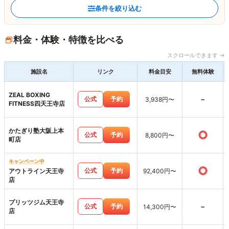
条件を絞り込む
料金・体験・特徴を比べる
スクロールできます →
施設名
リンク
料金目安
無料体験
ZEAL BOXING
-
公式
予約
3,938円〜
FITNESS四天王寺店
かたぎり塾大阪上本
○
公式
予約
8,800円〜
町店
キャンペーン中
○
公式
予約
アウトライン天王寺
92,400円〜
店
プリッツジム天王寺
-
公式
予約
14,300円〜
店