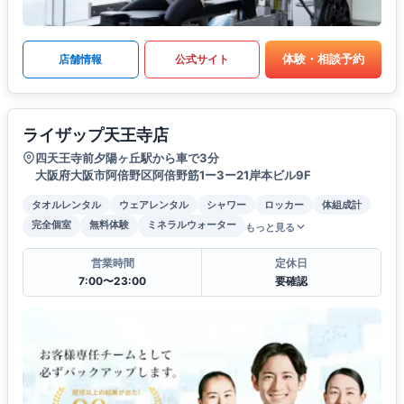
体験・相談予約
店舗情報
公式サイト
ライザップ天王寺店
四天王寺前夕陽ヶ丘駅から車で3分
大阪府大阪市阿倍野区阿倍野筋1ー3ー21岸本ビル9F
タオルレンタル
ウェアレンタル
シャワー
ロッカー
体組成計
完全個室
無料体験
ミネラルウォーター
もっと見る
営業時間
定休日
7:00〜23:00
要確認