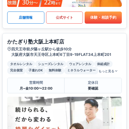
体験・相談予約
店舗情報
公式サイト
かたぎり塾大阪上本町店
四天王寺前夕陽ヶ丘駅から徒歩10分
大阪府大阪市天王寺区上本町6丁目9-19FLAT34上本町201
タオルレンタル
シューズレンタル
ウェアレンタル
体組成計
完全個室
子連れOK
無料体験
ミネラルウォーター
もっと見る
営業時間
定休日
月~金10:00〜22:00
要確認