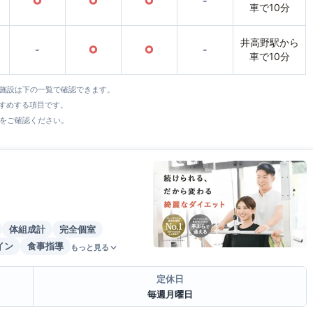
○
○
○
-
車で10分
井高野駅から
-
○
○
-
車で10分
全施設は下の一覧で確認できます。
すすめする項目です。
をご確認ください。
体組成計
完全個室
イン
食事指導
もっと見る
定休日
毎週月曜日