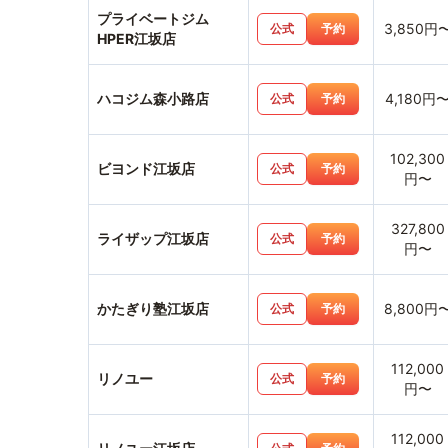
プライベートジム
3,850円
公式
予約
HPER江坂店
ハコジム森小路店
4,180円
公式
予約
102,300
ビヨンド江坂店
公式
予約
円〜
327,800
ライザップ江坂店
公式
予約
円〜
かたぎり塾江坂店
8,800円
公式
予約
112,000
リノユー
公式
予約
円〜
112,000