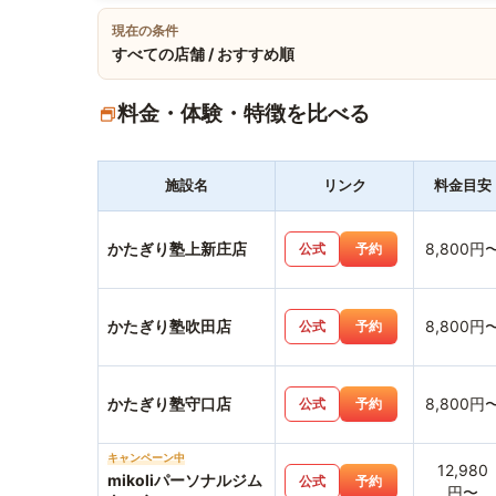
現在の条件
すべての店舗 / おすすめ順
料金・体験・特徴を比べる
施設名
リンク
料金目安
かたぎり塾上新庄店
8,800円
公式
予約
かたぎり塾吹田店
8,800円
公式
予約
かたぎり塾守口店
8,800円
公式
予約
キャンペーン中
12,980
mikoliパーソナルジム
公式
予約
円〜