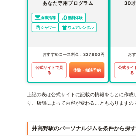
あなた専用プログラム
30
食事指導
無料体験
シャワー
ウェアレンタル
おすすめコース料金
327,800円
お
公式サイトで見
公式サイ
体験・相談予約
る
る
上記の表は公式サイトに記載の情報をもとに作成
り、店舗によって内容が変わることもありますの
井高野駅のパーソナルジムを条件から探す