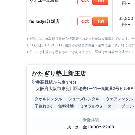
リノユー江坂店
公式
予約
円〜
65,800
fis.ladys江坂店
公式
予約
円〜
※上記には、施設運営者から情報提供のあった施設を掲載しています。
※「○」は、FIT PALETTE編集部が独自の調査・基準に基づき、特にお
※「－」は未提供を示すものではありません。詳細は各施設の公式サイト
かたぎり塾上新庄店
井高野駅から車で4分
大阪府大阪市東淀川区瑞光1ー11ー5廣澤2号ビル5F
タオルレンタル
シューズレンタル
ウェアレンタル
子連れOK
無料体験
ミネラルウォーター
プロテ
営業時間
火・水・金 10:00〜22:00