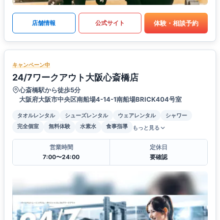
体験・相談予約
店舗情報
公式サイト
キャンペーン中
24/7ワークアウト大阪心斎橋店
心斎橋駅から徒歩5分
大阪府大阪市中央区南船場4-14-1南船場BRICK404号室
タオルレンタル
シューズレンタル
ウェアレンタル
シャワー
完全個室
無料体験
水素水
食事指導
もっと見る
営業時間
定休日
7:00〜24:00
要確認