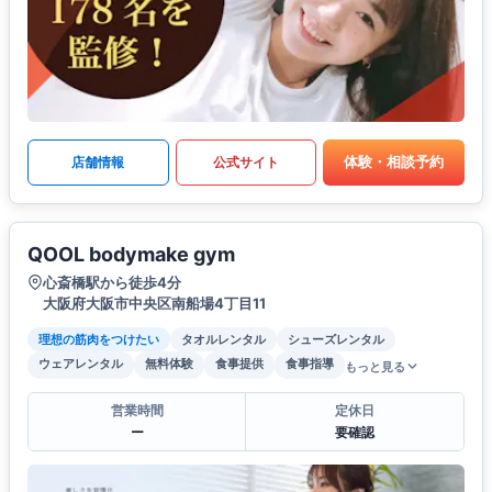
体験・相談予約
店舗情報
公式サイト
QOOL bodymake gym
心斎橋駅から徒歩4分
大阪府大阪市中央区南船場4丁目11
理想の筋肉をつけたい
タオルレンタル
シューズレンタル
ウェアレンタル
無料体験
食事提供
食事指導
もっと見る
営業時間
定休日
ー
要確認