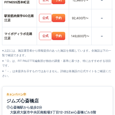
-
12,980円〜
FITNESS西本町店
駅前筋肉留学GO北堀
-
公式
予約
92,400円〜
江店
マイボディラボ北堀
-
公式
予約
149,600円〜
江店
※上記には、施設運営者から情報提供のあった施設を掲載しています。全施設は下の一
覧で確認できます。
※「○」は、FIT PALETTE編集部が独自の調査・基準に基づき、特におすすめする項目
です。
※「－」は未提供を示すものではありません。詳細は各施設の公式サイトをご確認くだ
さい。
キャンペーン中
ジムズ心斎橋店
心斎橋駅から徒歩2分
大阪府大阪市中央区南船場3丁目12-25Zai心斎橋ビル3階