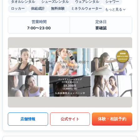
タオルレンタル
シューズレンタル
ウェアレンタル
シャワー
ロッカー
体組成計
無料体験
ミネラルウォーター
もっと見る
営業時間
定休日
7:00〜23:00
要確認
体験・相談予約
店舗情報
公式サイト