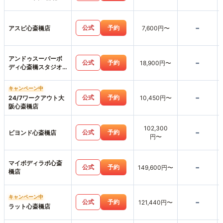
江店
-
公式
予約
アスピ心斎橋店
7,600円〜
アンドゥスーパーボ
-
公式
予約
18,900円〜
ディ心斎橋スタジオ
店
キャンペーン中
-
公式
予約
24/7ワークアウト大
10,450円〜
阪心斎橋店
102,300
-
公式
予約
ビヨンド心斎橋店
円〜
マイボディラボ心斎
-
公式
予約
149,600円〜
橋店
キャンペーン中
-
公式
予約
121,440円〜
ラット心斎橋店