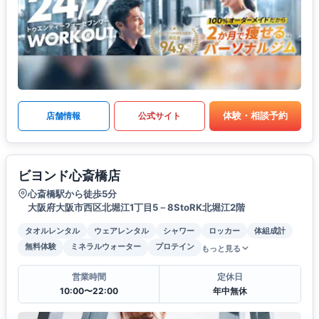
体験・相談予約
店舗情報
公式サイト
ビヨンド心斎橋店
心斎橋駅から徒歩5分
大阪府大阪市西区北堀江1丁目5－8StoRK北堀江2階
タオルレンタル
ウェアレンタル
シャワー
ロッカー
体組成計
無料体験
ミネラルウォーター
プロテイン
もっと見る
営業時間
定休日
10:00〜22:00
年中無休