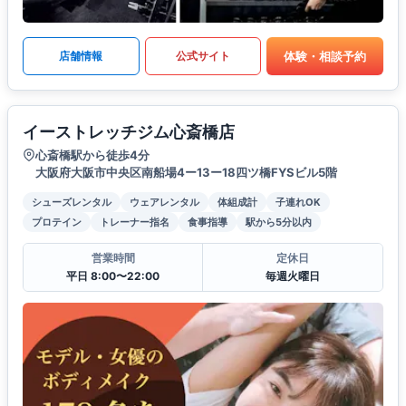
体験・相談予約
店舗情報
公式サイト
イーストレッチジム心斎橋店
心斎橋駅から徒歩4分
大阪府大阪市中央区南船場4ー13ー18四ツ橋FYSビル5階
シューズレンタル
ウェアレンタル
体組成計
子連れOK
プロテイン
トレーナー指名
食事指導
駅から5分以内
営業時間
定休日
平日 8:00〜22:00
毎週火曜日