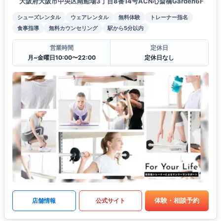
大阪府大阪市中央区南船場3丁目8番14号ACN心斎橋Garden6F
シューズレンタル
ウェアレンタル
無料体験
トレーナー指名
食事指導
無料カウンセリング
駅から5分以内
営業時間
定休日
月~金曜日10:00〜22:00
定休日なし
体験・相談予約
店舗情報
公式サイト