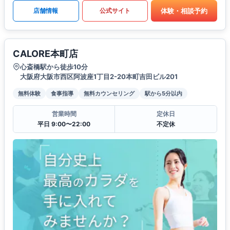
体験・相談予約
店舗情報
公式サイト
CALORE本町店
心斎橋駅から徒歩10分
大阪府大阪市西区阿波座1丁目2-20本町吉田ビル201
無料体験
食事指導
無料カウンセリング
駅から5分以内
営業時間
定休日
平日 9:00〜22:00
不定休