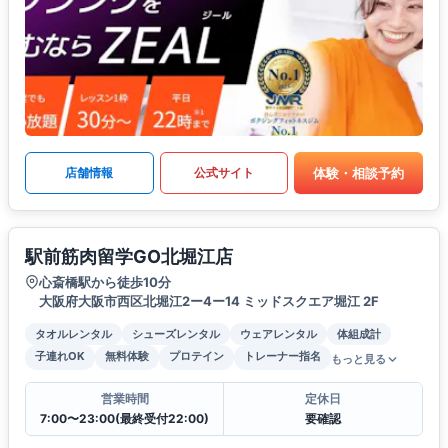
体験・相談予約
店舗情報
公式サイト
駅前筋肉留学GO北堀江店
心斎橋駅から徒歩10分
大阪府大阪市西区北堀江2ー4ー14 ミッドスクエア堀江 2F
タオルレンタル
シューズレンタル
ウェアレンタル
体組成計
子連れOK
無料体験
プロテイン
トレーナー指名
もっと見る
営業時間
定休日
7:00〜23:00(最終受付22:00)
要確認