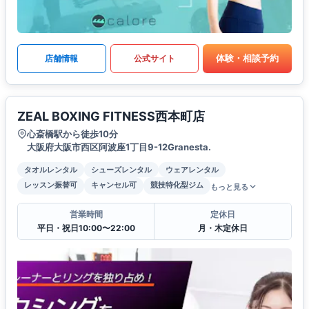
体験・相談予約
店舗情報
公式サイト
ZEAL BOXING FITNESS西本町店
心斎橋駅から徒歩10分
大阪府大阪市西区阿波座1丁目9-12Granesta.
タオルレンタル
シューズレンタル
ウェアレンタル
レッスン振替可
キャンセル可
競技特化型ジム
もっと見る
営業時間
定休日
平日・祝日10:00〜22:00
月・木定休日