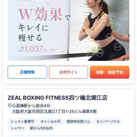
体験・相談予約
店舗情報
公式サイト
ZEAL BOXING FITNESS四ツ橋北堀江店
心斎橋駅から徒歩4分
大阪府大阪市西区北堀江1丁目1-25ビル堀富8階
レッスン振替可
キャンセル可
競技特化型ジム
セミパーソナル
シャワー
駅から5分以内