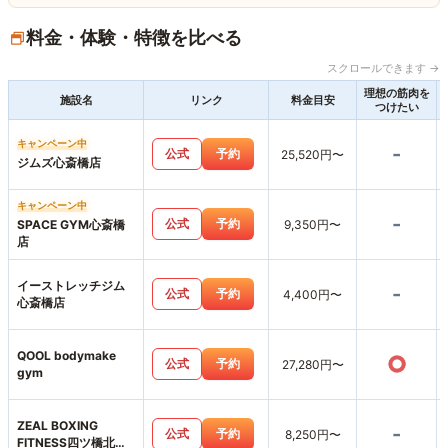
料金・体験・特徴を比べる
スクロールできます →
理想の筋肉を
施設名
リンク
料金目安
つけたい
キャンペーン中
-
公式
予約
25,520円〜
ジムズ心斎橋店
キャンペーン中
-
公式
予約
SPACE GYM心斎橋
9,350円〜
店
イーストレッチジム
-
公式
予約
4,400円〜
心斎橋店
QOOL bodymake
○
公式
予約
27,280円〜
gym
ZEAL BOXING
-
公式
予約
8,250円〜
FITNESS四ツ橋北堀