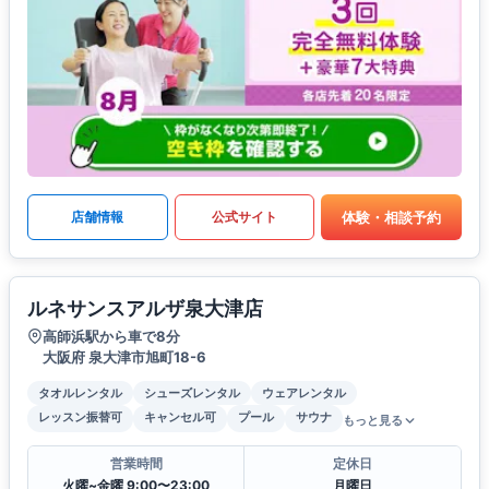
体験・相談予約
店舗情報
公式サイト
ルネサンスアルザ泉大津店
高師浜駅から車で8分
大阪府 泉大津市旭町18-6
タオルレンタル
シューズレンタル
ウェアレンタル
レッスン振替可
キャンセル可
プール
サウナ
もっと見る
営業時間
定休日
火曜~金曜 9:00〜23:00
月曜日