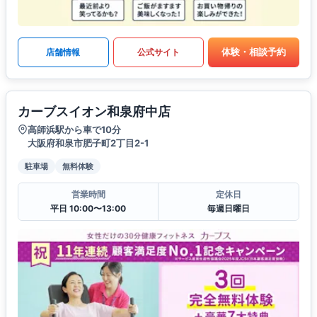
体験・相談予約
店舗情報
公式サイト
カーブスイオン和泉府中店
高師浜駅から車で10分
大阪府和泉市肥子町2丁目2-1
駐車場
無料体験
営業時間
定休日
平日 10:00〜13:00
毎週日曜日