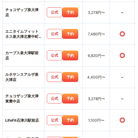
チョコザップ泉大津
-
公式
予約
3,278円〜
店
エニタイムフィット
○
公式
予約
7,480円〜
ネス泉大津北豊中町
店
カーブス泉大津駅前
○
公式
予約
6,820円〜
店
ルネサンスアルザ泉
-
公式
予約
4,400円〜
大津店
チョコザップ泉大津
-
公式
予約
3,278円〜
東豊中店
○
公式
予約
LifeFit石津川駅前店
1,100円〜