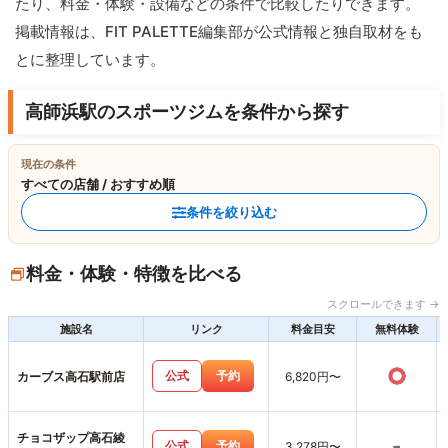
たり、料金・体験・設備などの条件で比較したりできます。
掲載情報は、FIT PALETTE編集部が公式情報と独自取材をも
とに整理しています。
高師浜駅のスポーツジムを条件から探す
現在の条件
すべての店舗 / おすすめ順
条件を絞り込む
料金・体験・特徴を比べる
スクロールできます →
施設名
リンク
料金目安
無料体験
○
公式
予約
カーブス高石駅前店
6,820円〜
チョコザップ高石綾
-
公式
予約
3,278円〜