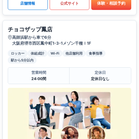
体験・相談予約
店舗情報
公式サイト
チョコザップ鳳店
高師浜駅から車で6分
大阪府堺市西区鳳中町1-3-1メゾン千種Ｉ1F
ロッカー
体組成計
Wi-Fi
他店舗利用
食事指導
駅から5分以内
営業時間
定休日
24:00間
定休日なし