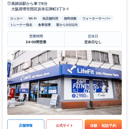
高師浜駅から車で9分
大阪府堺市西区浜寺石津町3丁3-1
ロッカー
Wi-Fi
他店舗利用
無料体験
ウォーターサーバー
トレーナー指名
食事指導
駅から5分以内
営業時間
定休日
24:00間営業
定休日なし
体験・相談予約
店舗情報
公式サイト