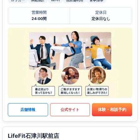
ロッカー
体組成計
Wi-Fi
他店舗利用
食事指導
営業時間
定休日
24:00間
定休日なし
体験・相談予約
店舗情報
公式サイト
LifeFit石津川駅前店