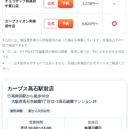
チョコザップ和泉府
-
公式
予約
3,278円〜
中東口店
カーブスイオン和泉
○
公式
予約
6,820円〜
府中店
※上記には、施設運営者から情報提供のあった施設を掲載しています。全施設は下の一
覧で確認できます。
※「○」は、FIT PALETTE編集部が独自の調査・基準に基づき、特におすすめする項目
です。
※「－」は未提供を示すものではありません。詳細は各施設の公式サイトをご確認くだ
さい。
カーブス高石駅前店
高師浜駅から徒歩10分
大阪府高石市綾園1丁目12-3高石綾園マンション2F
無料体験
駅から5分以内
営業時間
定休日
平日 10:00〜13:00
毎週日曜日