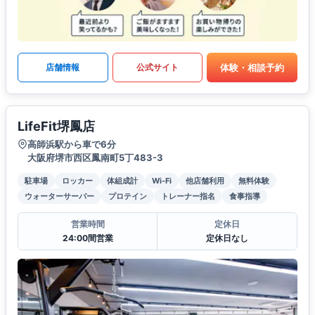
体験・相談予約
店舗情報
公式サイト
LifeFit堺鳳店
高師浜駅から車で6分
大阪府堺市西区鳳南町5丁483-3
駐車場
ロッカー
体組成計
Wi-Fi
他店舗利用
無料体験
ウォーターサーバー
プロテイン
トレーナー指名
食事指導
営業時間
定休日
24:00間営業
定休日なし