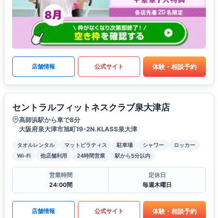
体験・相談予約
店舗情報
公式サイト
セントラルフィットネスクラブ泉大津店
高師浜駅から車で8分
大阪府泉大津市旭町19-2N.KLASS泉大津
タオルレンタル
マットピラティス
駐車場
シャワー
ロッカー
Wi-Fi
他店舗利用
24時間営業
駅から5分以内
営業時間
定休日
24:00間
毎週木曜日
体験・相談予約
店舗情報
公式サイト