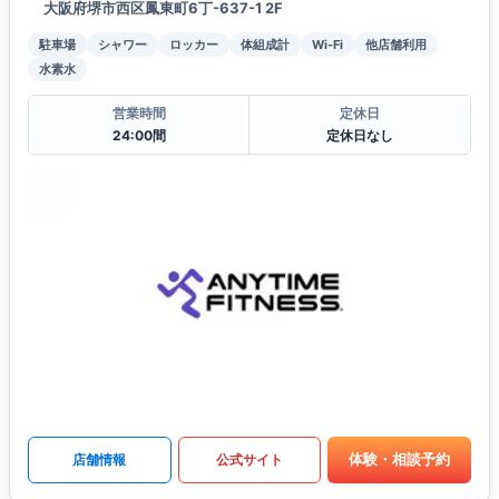
大阪府堺市西区鳳東町6丁-637-1 2F
駐車場
シャワー
ロッカー
体組成計
Wi-Fi
他店舗利用
水素水
営業時間
定休日
24:00間
定休日なし
体験・相談予約
店舗情報
公式サイト