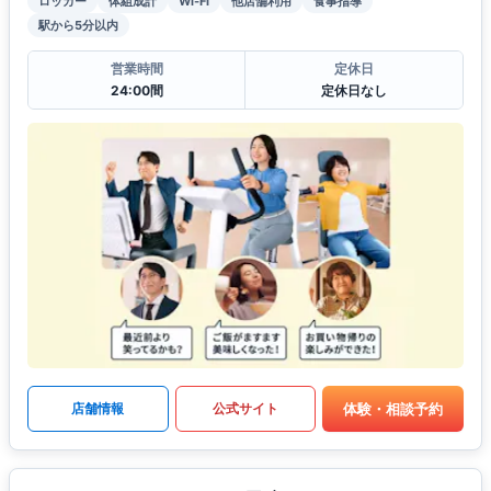
ロッカー
体組成計
Wi-Fi
他店舗利用
食事指導
駅から5分以内
営業時間
定休日
24:00間
定休日なし
体験・相談予約
店舗情報
公式サイト