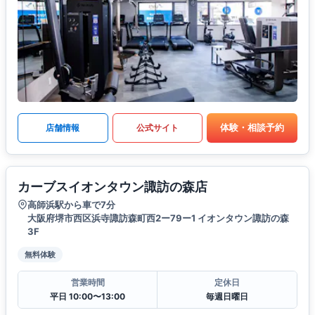
体験・相談予約
店舗情報
公式サイト
カーブスイオンタウン諏訪の森店
高師浜駅から車で7分
大阪府堺市西区浜寺諏訪森町西2ー79ー1 イオンタウン諏訪の森
3F
無料体験
営業時間
定休日
平日 10:00〜13:00
毎週日曜日