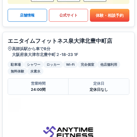
体験・相談予約
店舗情報
公式サイト
エニタイムフィットネス泉大津北豊中町店
高師浜駅から車で8分
大阪府泉大津市北豊中町２-18-23 1F
駐車場
シャワー
ロッカー
Wi-Fi
完全個室
他店舗利用
無料体験
水素水
営業時間
定休日
24:00間
定休日なし