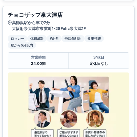
チョコザップ泉大津店
高師浜駅から車で7分
大阪府泉大津市東雲町1-28Feliz泉大津1F
ロッカー
体組成計
Wi-Fi
他店舗利用
食事指導
駅から5分以内
営業時間
定休日
24:00間
定休日なし