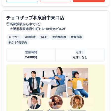
チョコザップ和泉府中東口店
高師浜駅から車で9分
大阪府和泉市府中町1-6-19伸光ビル2F
ロッカー
体組成計
Wi-Fi
他店舗利用
食事指導
駅から5分以内
営業時間
定休日
24:00間
定休日なし