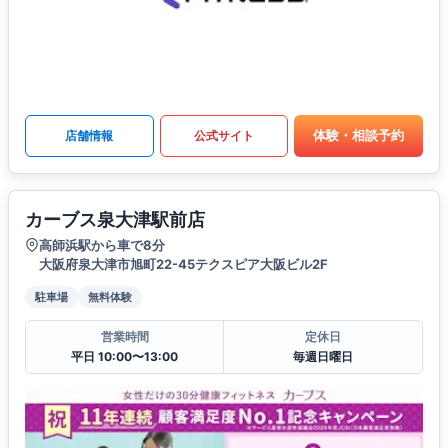
体験・相談予約
店舗情報
公式サイト
カーブス泉大津駅前店
高師浜駅から車で8分
大阪府泉大津市旭町22-45テクスピア大阪ビル2F
駐車場
無料体験
営業時間
定休日
平日 10:00〜13:00
毎週日曜日