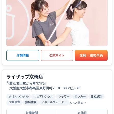
体験・相談予約
店舗情報
公式サイト
ライザップ京橋店
若江岩田駅から車で17分
大阪府大阪市都島区東野田町2ー9ー7K2ビル7F
タオルレンタル
ウェアレンタル
シャワー
ロッカー
体組成計
完全個室
無料体験
ミネラルウォーター
もっと見る
営業時間
定休日