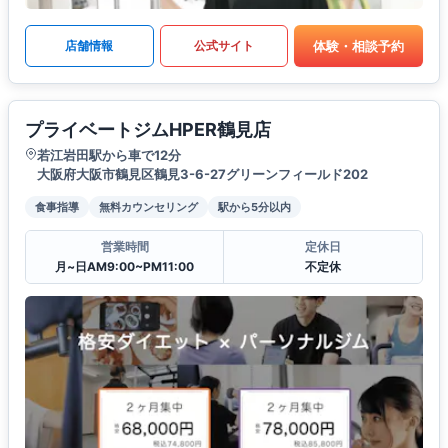
体験・相談予約
店舗情報
公式サイト
プライベートジムHPER鶴見店
若江岩田駅から車で12分
大阪府大阪市鶴見区鶴見3-6-27グリーンフィールド202
食事指導
無料カウンセリング
駅から5分以内
営業時間
定休日
月~日AM9:00~PM11:00
不定休