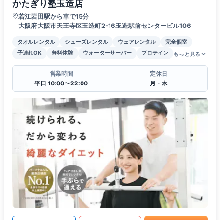
かたぎり塾玉造店
若江岩田駅から車で15分
大阪府大阪市天王寺区玉造町2-16玉造駅前センタービル106
タオルレンタル
シューズレンタル
ウェアレンタル
完全個室
子連れOK
無料体験
ウォーターサーバー
プロテイン
もっと見る
営業時間
定休日
平日 10:00〜22:00
月・木