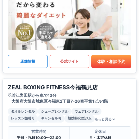
体験・相談予約
店舗情報
公式サイト
ZEAL BOXING FITNESS今福鶴見店
若江岩田駅から車で13分
大阪府大阪市城東区今福東2丁目7-26泰平第1ビル1階
タオルレンタル
シューズレンタル
ウェアレンタル
レッスン振替可
キャンセル可
競技特化型ジム
もっと見る
営業時間
定休日
平日・祝日10:00〜22:00
月・木定休日