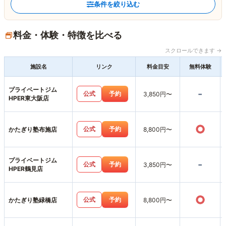
条件を絞り込む
料金・体験・特徴を比べる
スクロールできます →
施設名
リンク
料金目安
無料体験
プライベートジム
-
公式
予約
3,850円〜
HPER東大阪店
○
公式
予約
かたぎり塾布施店
8,800円〜
プライベートジム
-
公式
予約
3,850円〜
HPER鶴見店
○
公式
予約
かたぎり塾緑橋店
8,800円〜