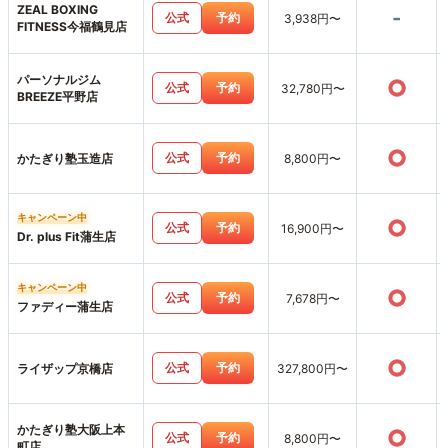
ZEAL BOXING
-
公式
予約
3,938円〜
FITNESS今福鶴見店
パーソナルジム
○
公式
予約
32,780円〜
BREEZE平野店
○
公式
予約
かたぎり塾玉造店
8,800円〜
キャンペーン中
○
公式
予約
16,900円〜
Dr. plus Fit蒲生店
キャンペーン中
○
公式
予約
7,678円〜
ファディー蒲生店
○
公式
予約
ライザップ京橋店
327,800円〜
かたぎり塾大阪上本
○
公式
予約
8,800円〜
町店