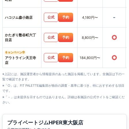
-
公式
予約
ハコジム森小路店
4,180円〜
かたぎり塾谷町六丁
○
公式
予約
8,800円〜
目店
キャンペーン中
○
公式
予約
アウトライン天王寺
184,800円〜
店
※上記には、施設運営者から情報提供のあった施設を掲載しています。全施設は下の一
覧で確認できます。
※「○」は、FIT PALETTE編集部が独自の調査・基準に基づき、特におすすめする項目
です。
※「－」は未提供を示すものではありません。詳細は各施設の公式サイトをご確認くだ
さい。
プライベートジムHPER東大阪店