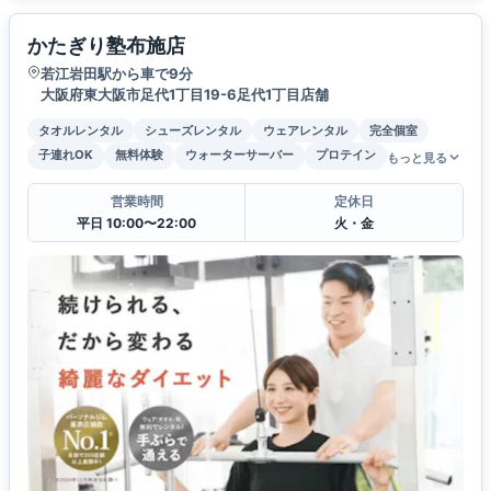
かたぎり塾布施店
若江岩田駅から車で9分
大阪府東大阪市足代1丁目19-6足代1丁目店舗
タオルレンタル
シューズレンタル
ウェアレンタル
完全個室
子連れOK
無料体験
ウォーターサーバー
プロテイン
もっと見る
営業時間
定休日
平日 10:00〜22:00
火・金