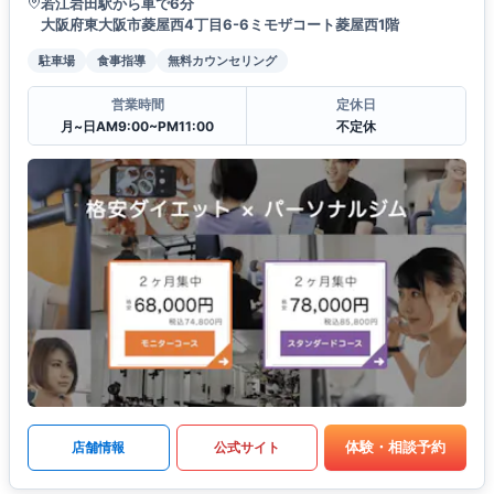
若江岩田駅から車で6分
大阪府東大阪市菱屋西4丁目6-6ミモザコート菱屋西1階
駐車場
食事指導
無料カウンセリング
営業時間
定休日
月~日AM9:00~PM11:00
不定休
体験・相談予約
店舗情報
公式サイト