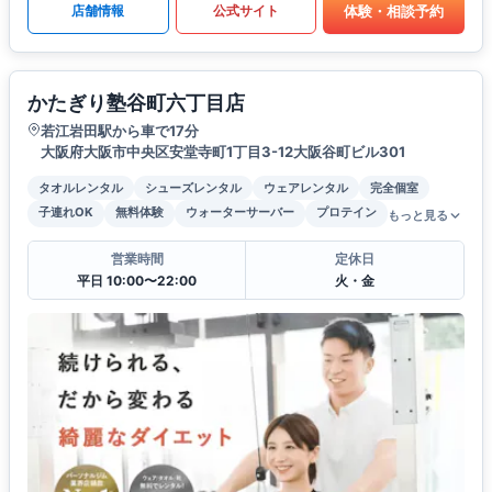
体験・相談予約
店舗情報
公式サイト
かたぎり塾谷町六丁目店
若江岩田駅から車で17分
大阪府大阪市中央区安堂寺町1丁目3-12大阪谷町ビル301
タオルレンタル
シューズレンタル
ウェアレンタル
完全個室
子連れOK
無料体験
ウォーターサーバー
プロテイン
もっと見る
営業時間
定休日
平日 10:00〜22:00
火・金