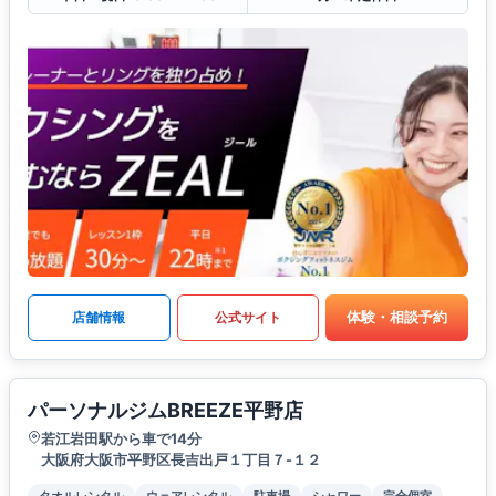
体験・相談予約
店舗情報
公式サイト
パーソナルジムBREEZE平野店
若江岩田駅から車で14分
大阪府大阪市平野区長吉出戸１丁目７-１２
タオルレンタル
ウェアレンタル
駐車場
シャワー
完全個室