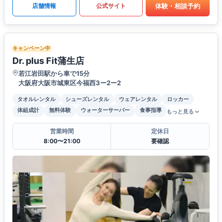
体験・相談予約
店舗情報
公式サイト
キャンペーン中
Dr. plus Fit蒲生店
若江岩田駅から車で15分
大阪府大阪市城東区今福西3ー2ー2
タオルレンタル
シューズレンタル
ウェアレンタル
ロッカー
体組成計
無料体験
ウォーターサーバー
食事指導
もっと見る
営業時間
定休日
8:00〜21:00
要確認