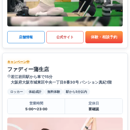
体験・相談予約
店舗情報
公式サイト
キャンペーン中
ファディー蒲生店
若江岩田駅から車で15分
大阪府大阪市城東区中央一丁目8番30号 パンション真紀1階
ロッカー
体組成計
無料体験
駅から5分以内
営業時間
定休日
5:00〜23:00
要確認