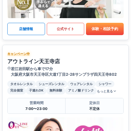
体験・相談予約
店舗情報
公式サイト
キャンペーン中
アウトライン天王寺店
若江岩田駅から車で17分
大阪府大阪市天王寺区大道1丁目2-28サンプラザ四天王寺802
タオルレンタル
シューズレンタル
ウェアレンタル
シャワー
完全個室
子連れOK
無料体験
アミノ酸ドリンク
もっと見る
営業時間
定休日
7:00〜23:00
不定休