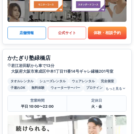
体験・相談予約
店舗情報
公式サイト
かたぎり塾緑橋店
若江岩田駅から車で13分
大阪府大阪市東成区中本1丁目11番14号ギャレ縁橋201号室
タオルレンタル
シューズレンタル
ウェアレンタル
完全個室
子連れOK
無料体験
ウォーターサーバー
プロテイン
もっと見る
営業時間
定休日
平日 10:00〜22:00
火・金