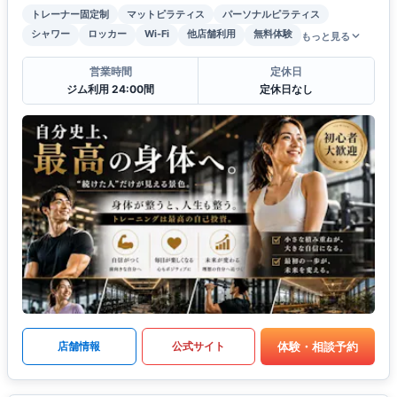
トレーナー固定制
マットピラティス
パーソナルピラティス
シャワー
ロッカー
Wi-Fi
他店舗利用
無料体験
もっと見る
営業時間
定休日
ジム利用 24:00間
定休日なし
体験・相談予約
店舗情報
公式サイト