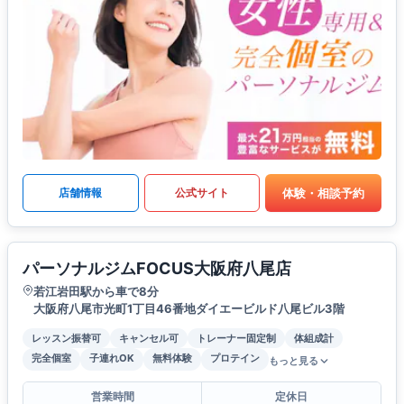
体験・相談予約
店舗情報
公式サイト
パーソナルジムFOCUS大阪府八尾店
若江岩田駅から車で8分
大阪府八尾市光町1丁目46番地ダイエービルド八尾ビル3階
レッスン振替可
キャンセル可
トレーナー固定制
体組成計
完全個室
子連れOK
無料体験
プロテイン
もっと見る
営業時間
定休日