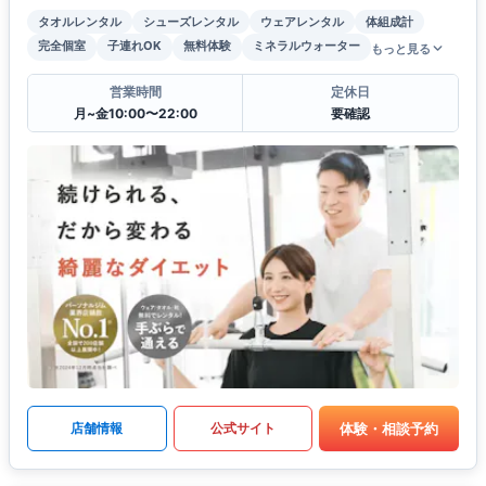
タオルレンタル
シューズレンタル
ウェアレンタル
体組成計
完全個室
子連れOK
無料体験
ミネラルウォーター
もっと見る
営業時間
定休日
月~金10:00〜22:00
要確認
体験・相談予約
店舗情報
公式サイト