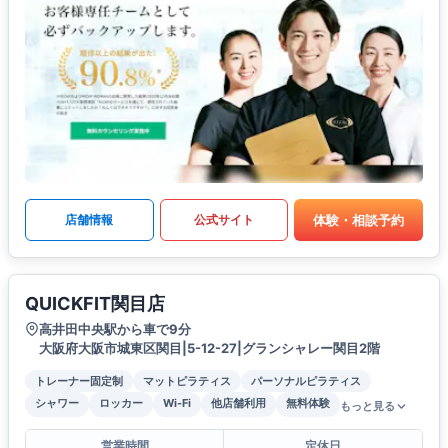
体験・相談予約
店舗情報
公式サイト
QUICKFIT関目店
高井田中央駅から車で9分
大阪府大阪市城東区関目|5-12-27|グランシャレー関目2階
トレーナー固定制
マットピラティス
パーソナルピラティス
シャワー
ロッカー
Wi-Fi
他店舗利用
無料体験
もっと見る
営業時間
定休日