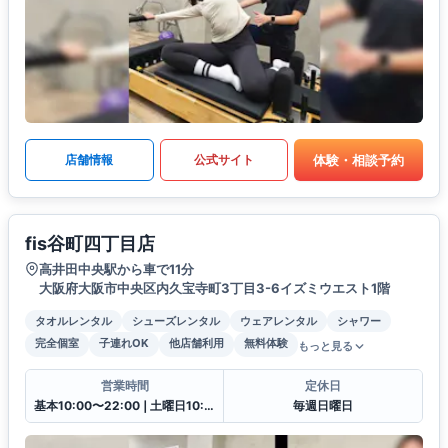
体験・相談予約
店舗情報
公式サイト
fis谷町四丁目店
高井田中央駅から車で11分
大阪府大阪市中央区内久宝寺町3丁目3-6イズミウエスト1階
タオルレンタル
シューズレンタル
ウェアレンタル
シャワー
完全個室
子連れOK
他店舗利用
無料体験
もっと見る
営業時間
定休日
基本10:00〜22:00❘土曜日10:00〜19:00
毎週日曜日