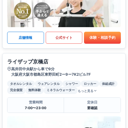
体験・相談予約
店舗情報
公式サイト
ライザップ京橋店
高井田中央駅から車で9分
大阪府大阪市都島区東野田町2ー9ー7K2ビル7F
タオルレンタル
ウェアレンタル
シャワー
ロッカー
体組成計
完全個室
無料体験
ミネラルウォーター
もっと見る
営業時間
定休日
7:00〜23:00
要確認