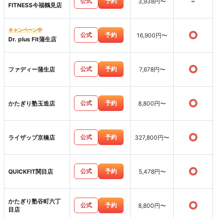
-
公式
予約
3,938円〜
FITNESS今福鶴見店
キャンペーン中
○
公式
予約
16,900円〜
Dr. plus Fit蒲生店
○
公式
予約
ファディー蒲生店
7,678円〜
○
公式
予約
かたぎり塾玉造店
8,800円〜
○
公式
予約
ライザップ京橋店
327,800円〜
○
公式
予約
QUICKFIT関目店
5,478円〜
かたぎり塾谷町六丁
○
公式
予約
8,800円〜
目店