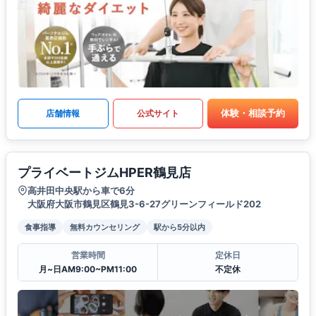
体験・相談予約
店舗情報
公式サイト
プライベートジムHPER鶴見店
高井田中央駅から車で6分
大阪府大阪市鶴見区鶴見3-6-27グリーンフィールド202
食事指導
無料カウンセリング
駅から5分以内
営業時間
定休日
月~日AM9:00~PM11:00
不定休