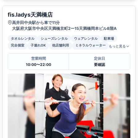
fis.ladys天満橋店
高井田中央駅から車で11分
大阪府大阪市中央区天満橋京町2ー15天満橋岡本ビル8階A
タオルレンタル
シューズレンタル
ウェアレンタル
駐車場
完全個室
子連れOK
他店舗利用
ミネラルウォーター
もっと見る
営業時間
定休日
10:00〜22:00
要確認