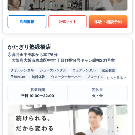
体験・相談予約
店舗情報
公式サイト
かたぎり塾緑橋店
高井田中央駅から車で6分
大阪府大阪市東成区中本1丁目11番14号ギャレ縁橋201号室
タオルレンタル
シューズレンタル
ウェアレンタル
完全個室
子連れOK
無料体験
ウォーターサーバー
プロテイン
もっと見る
営業時間
定休日
平日 10:00〜22:00
火・金