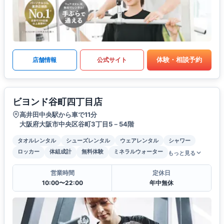
体験・相談予約
店舗情報
公式サイト
ビヨンド谷町四丁目店
高井田中央駅から車で11分
大阪府大阪市中央区谷町3丁目5－54階
タオルレンタル
シューズレンタル
ウェアレンタル
シャワー
ロッカー
体組成計
無料体験
ミネラルウォーター
もっと見る
営業時間
定休日
10:00〜22:00
年中無休