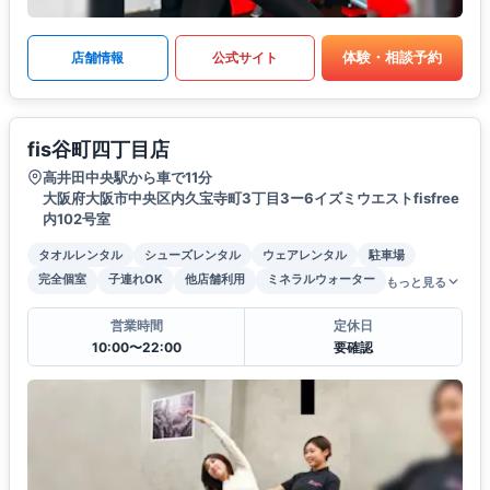
体験・相談予約
店舗情報
公式サイト
fis谷町四丁目店
高井田中央駅から車で11分
大阪府大阪市中央区内久宝寺町3丁目3ー6イズミウエストfisfree
内102号室
タオルレンタル
シューズレンタル
ウェアレンタル
駐車場
完全個室
子連れOK
他店舗利用
ミネラルウォーター
もっと見る
営業時間
定休日
10:00〜22:00
要確認