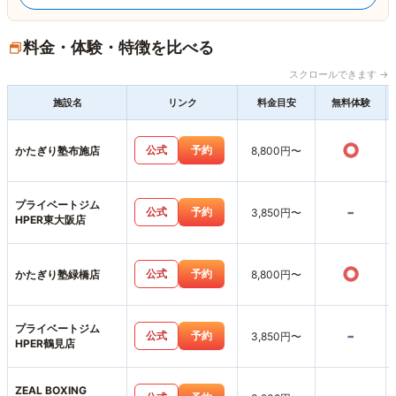
料金・体験・特徴を比べる
スクロールできます →
施設名
リンク
料金目安
無料体験
○
公式
予約
かたぎり塾布施店
8,800円〜
プライベートジム
-
公式
予約
3,850円〜
HPER東大阪店
○
公式
予約
かたぎり塾緑橋店
8,800円〜
プライベートジム
-
公式
予約
3,850円〜
HPER鶴見店
ZEAL BOXING