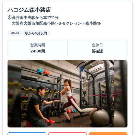
ハコジム森小路店
高井田中央駅から車で11分
大阪府大阪市旭区森小路1-6-8クレセント森小路1F
Wi-Fi
駅から5分以内
営業時間
定休日
24:00間
要確認