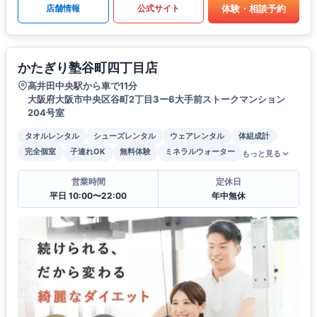
体験・相談予約
店舗情報
公式サイト
かたぎり塾谷町四丁目店
高井田中央駅から車で11分
大阪府大阪市中央区谷町2丁目3ー6大手前ストークマンション
204号室
タオルレンタル
シューズレンタル
ウェアレンタル
体組成計
完全個室
子連れOK
無料体験
ミネラルウォーター
もっと見る
営業時間
定休日
平日 10:00〜22:00
年中無休