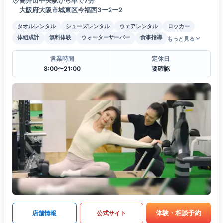
高井田中央駅から車で7分
大阪府大阪市城東区今福西3ー2ー2
タオルレンタル
シューズレンタル
ウェアレンタル
ロッカー
体組成計
無料体験
ウォーターサーバー
食事指導
もっと見る
営業時間
定休日
8:00〜21:00
要確認
体験・相談予約
店舗情報
公式サイト