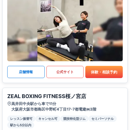
体験・相談予約
店舗情報
公式サイト
ZEAL BOXING FITNESS桜ノ宮店
高井田中央駅から車で11分
大阪府大阪市都島区中野町4丁目17-7都電建㈱3階
レッスン振替可
キャンセル可
競技特化型ジム
セミパーソナル
駅から5分以内