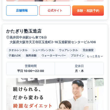
体験・相談予約
店舗情報
公式サイト
かたぎり塾玉造店
高井田中央駅から車で8分
大阪府大阪市天王寺区玉造町2-16玉造駅前センタービル106
タオルレンタル
シューズレンタル
ウェアレンタル
完全個室
子連れOK
無料体験
ウォーターサーバー
プロテイン
もっと見る
営業時間
定休日
平日 10:00〜22:00
月・木