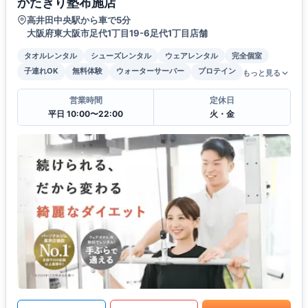
かたぎり塾布施店
高井田中央駅から車で5分
大阪府東大阪市足代1丁目19-6足代1丁目店舗
タオルレンタル
シューズレンタル
ウェアレンタル
完全個室
子連れOK
無料体験
ウォーターサーバー
プロテイン
もっと見る
営業時間
定休日
平日 10:00〜22:00
火・金