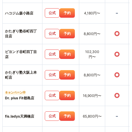
-
公式
予約
ハコジム森小路店
4,180円〜
かたぎり塾谷町四丁
○
公式
予約
8,800円〜
目店
ビヨンド谷町四丁目
102,300
○
公式
予約
店
円〜
かたぎり塾大阪上本
○
公式
予約
8,800円〜
町店
キャンペーン中
○
公式
予約
16,900円〜
Dr. plus Fit都島店
-
公式
予約
fis.ladys天満橋店
65,800円〜