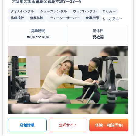
大阪府大阪市都島区都島本通3ー28ー5
タオルレンタル
シューズレンタル
ウェアレンタル
ロッカー
体組成計
無料体験
ウォーターサーバー
食事指導
もっと見る
営業時間
定休日
8:00〜21:00
要確認
体験・相談予約
店舗情報
公式サイト