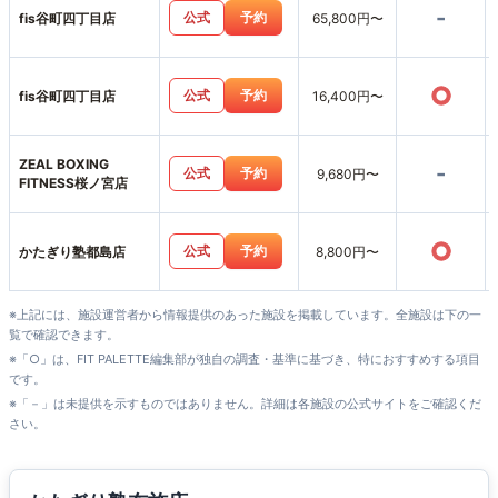
-
公式
予約
fis谷町四丁目店
65,800円〜
○
公式
予約
fis谷町四丁目店
16,400円〜
ZEAL BOXING
-
公式
予約
9,680円〜
FITNESS桜ノ宮店
○
公式
予約
かたぎり塾都島店
8,800円〜
※上記には、施設運営者から情報提供のあった施設を掲載しています。全施設は下の一
覧で確認できます。
※「○」は、FIT PALETTE編集部が独自の調査・基準に基づき、特におすすめする項目
です。
※「－」は未提供を示すものではありません。詳細は各施設の公式サイトをご確認くだ
さい。