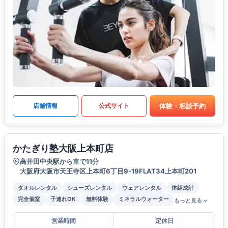
体験・相談予約
店舗情報
公式サイト
かたぎり塾大阪上本町店
高井田中央駅から車で11分
大阪府大阪市天王寺区上本町6丁目9-19FLAT34上本町201
タオルレンタル
シューズレンタル
ウェアレンタル
体組成計
完全個室
子連れOK
無料体験
ミネラルウォーター
もっと見る
営業時間
定休日