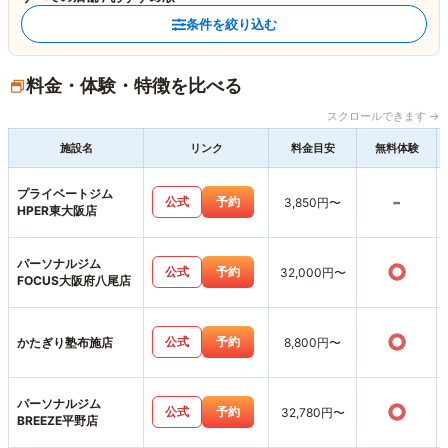
条件を絞り込む
料金・体験・特徴を比べる
スクロールできます →
施設名
リンク
料金目安
無料体験
プライベートジム
-
公式
予約
3,850円〜
HPER東大阪店
パーソナルジム
○
公式
予約
32,000円〜
FOCUS大阪府八尾店
○
公式
予約
かたぎり塾布施店
8,800円〜
パーソナルジム
○
公式
予約
32,780円〜
BREEZE平野店