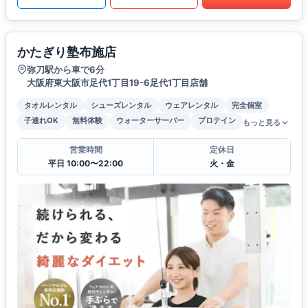
かたぎり塾布施店
弥刀駅から車で6分
大阪府東大阪市足代1丁目19-6足代1丁目店舗
タオルレンタル
シューズレンタル
ウェアレンタル
完全個室
子連れOK
無料体験
ウォーターサーバー
プロテイン
もっと見る
営業時間
定休日
平日 10:00〜22:00
火・金