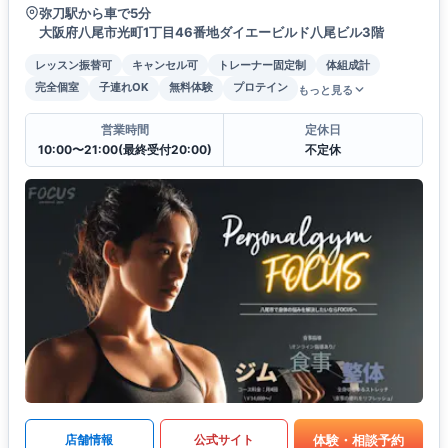
弥刀駅から車で5分
大阪府八尾市光町1丁目46番地ダイエービルド八尾ビル3階
レッスン振替可
キャンセル可
トレーナー固定制
体組成計
完全個室
子連れOK
無料体験
プロテイン
もっと見る
営業時間
定休日
10:00〜21:00(最終受付20:00)
不定休
体験・相談予約
店舗情報
公式サイト