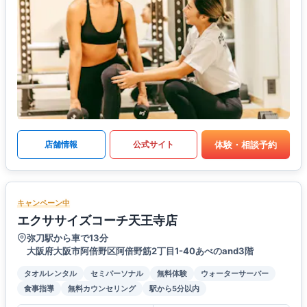
体験・相談予約
店舗情報
公式サイト
キャンペーン中
エクササイズコーチ天王寺店
弥刀駅から車で13分
大阪府大阪市阿倍野区阿倍野筋2丁目1-40あべのand3階
タオルレンタル
セミパーソナル
無料体験
ウォーターサーバー
食事指導
無料カウンセリング
駅から5分以内