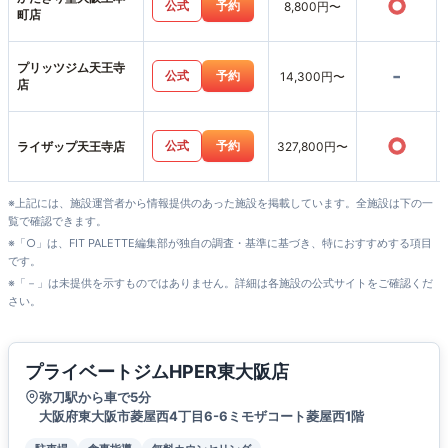
○
公式
予約
8,800円〜
町店
プリッツジム天王寺
-
公式
予約
14,300円〜
店
○
公式
予約
ライザップ天王寺店
327,800円〜
※上記には、施設運営者から情報提供のあった施設を掲載しています。全施設は下の一
覧で確認できます。
※「○」は、FIT PALETTE編集部が独自の調査・基準に基づき、特におすすめする項目
です。
※「－」は未提供を示すものではありません。詳細は各施設の公式サイトをご確認くだ
さい。
プライベートジムHPER東大阪店
弥刀駅から車で5分
大阪府東大阪市菱屋西4丁目6-6ミモザコート菱屋西1階