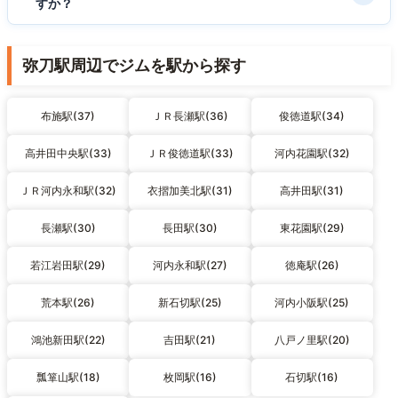
すか？
弥刀駅周辺でジムを駅から探す
布施駅(37)
ＪＲ長瀬駅(36)
俊徳道駅(34)
高井田中央駅(33)
ＪＲ俊徳道駅(33)
河内花園駅(32)
ＪＲ河内永和駅(32)
衣摺加美北駅(31)
高井田駅(31)
長瀬駅(30)
長田駅(30)
東花園駅(29)
若江岩田駅(29)
河内永和駅(27)
徳庵駅(26)
荒本駅(26)
新石切駅(25)
河内小阪駅(25)
鴻池新田駅(22)
吉田駅(21)
八戸ノ里駅(20)
瓢箪山駅(18)
枚岡駅(16)
石切駅(16)