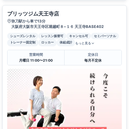
プリッツジム天王寺店
弥刀駅から車で13分
大阪府大阪市天王寺区堀越町８−１６ 天王寺BASE402
シューズレンタル
レッスン振替可
キャンセル可
セミパーソナル
トレーナー固定制
ロッカー
体組成計
もっと見る
営業時間
定休日
月曜日 11:00〜21:00
毎月不定休