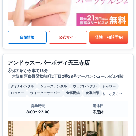
体験・相談予約
店舗情報
公式サイト
アンドゥスーパーボディ天王寺店
弥刀駅から車で13分
大阪府阿倍野区松崎町2丁目2番28号アーバンシュールビル4階
タオルレンタル
シューズレンタル
ウェアレンタル
シャワー
ロッカー
ウォーターサーバー
食事提供
食事指導
もっと見る
営業時間
定休日
8:00〜22:00
不定休