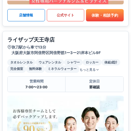
体験・相談予約
店舗情報
公式サイト
ライザップ天王寺店
弥刀駅から車で13分
大阪府大阪市阿倍野区阿倍野筋1ー3ー21岸本ビル9F
タオルレンタル
ウェアレンタル
シャワー
ロッカー
体組成計
完全個室
無料体験
ミネラルウォーター
もっと見る
営業時間
定休日
7:00〜23:00
要確認