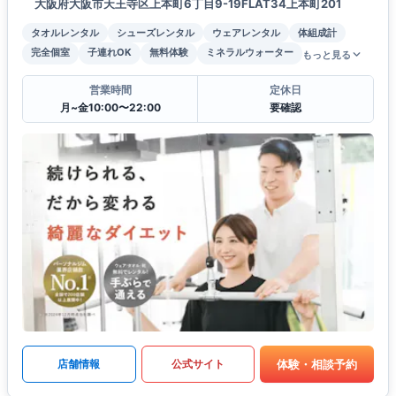
大阪府大阪市天王寺区上本町6丁目9-19FLAT34上本町201
タオルレンタル
シューズレンタル
ウェアレンタル
体組成計
完全個室
子連れOK
無料体験
ミネラルウォーター
もっと見る
営業時間
定休日
月~金10:00〜22:00
要確認
体験・相談予約
店舗情報
公式サイト