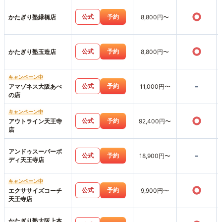
○
公式
予約
かたぎり塾緑橋店
8,800円〜
○
公式
予約
かたぎり塾玉造店
8,800円〜
キャンペーン中
-
公式
予約
アマゾネス大阪あべ
11,000円〜
の店
キャンペーン中
○
公式
予約
アウトライン天王寺
92,400円〜
店
アンドゥスーパーボ
-
公式
予約
18,900円〜
ディ天王寺店
キャンペーン中
○
公式
予約
エクササイズコーチ
9,900円〜
天王寺店
かたぎり塾大阪上本