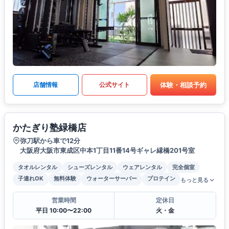
体験・相談予約
店舗情報
公式サイト
かたぎり塾緑橋店
弥刀駅から車で12分
大阪府大阪市東成区中本1丁目11番14号ギャレ縁橋201号室
タオルレンタル
シューズレンタル
ウェアレンタル
完全個室
子連れOK
無料体験
ウォーターサーバー
プロテイン
もっと見る
営業時間
定休日
平日 10:00〜22:00
火・金