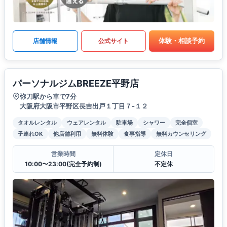
体験・相談予約
店舗情報
公式サイト
パーソナルジムBREEZE平野店
弥刀駅から車で7分
大阪府大阪市平野区長吉出戸１丁目７-１２
タオルレンタル
ウェアレンタル
駐車場
シャワー
完全個室
子連れOK
他店舗利用
無料体験
食事指導
無料カウンセリング
営業時間
定休日
10:00〜23:00(完全予約制)
不定休