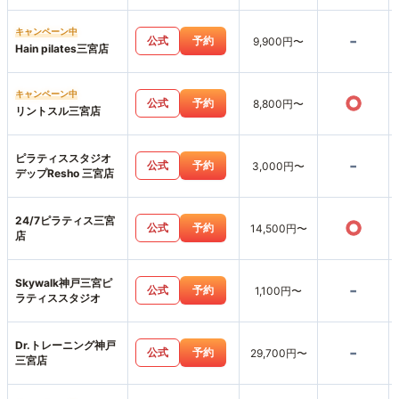
キャンペーン中
-
公式
予約
9,900円〜
Hain pilates三宮店
キャンペーン中
○
公式
予約
8,800円〜
リントスル三宮店
ピラティススタジオ
-
公式
予約
3,000円〜
デップResho 三宮店
24/7ピラティス三宮
○
公式
予約
14,500円〜
店
Skywalk神戸三宮ピ
-
公式
予約
1,100円〜
ラティススタジオ
Dr.トレーニング神戸
-
公式
予約
29,700円〜
三宮店