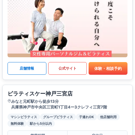
体験・相談予約
店舗情報
公式サイト
ピラティスケー神戸三宮店
みなと元町駅から徒歩13分
兵庫県神戸市中央区三宮町1丁目4ー3クレフィ三宮7階
マシンピラティス
グループピラティス
子連れOK
他店舗利用
無料体験
駅から5分以内