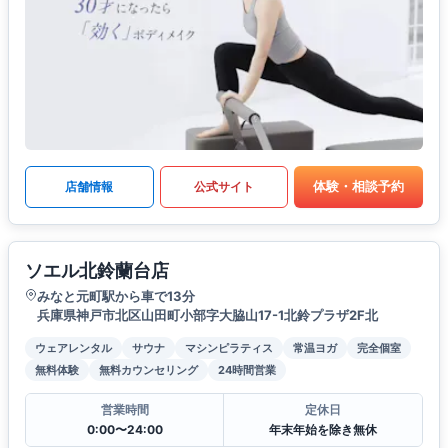
体験・相談予約
店舗情報
公式サイト
ソエル北鈴蘭台店
みなと元町駅から車で13分
兵庫県神戸市北区山田町小部字大脇山17-1北鈴プラザ2F北
ウェアレンタル
サウナ
マシンピラティス
常温ヨガ
完全個室
無料体験
無料カウンセリング
24時間営業
営業時間
定休日
0:00〜24:00
年末年始を除き無休