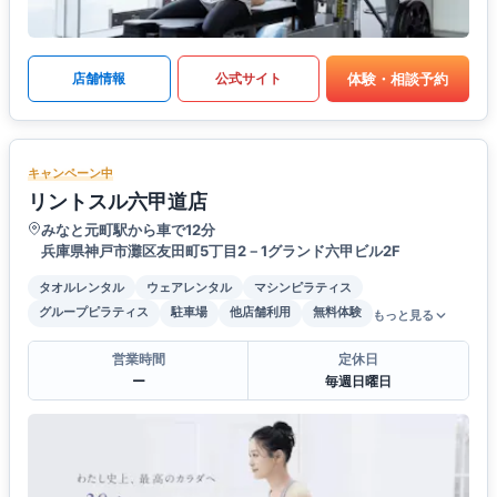
体験・相談予約
店舗情報
公式サイト
キャンペーン中
リントスル六甲道店
みなと元町駅から車で12分
兵庫県神戸市灘区友田町5丁目2－1グランド六甲ビル2F
タオルレンタル
ウェアレンタル
マシンピラティス
グループピラティス
駐車場
他店舗利用
無料体験
もっと見る
営業時間
定休日
ー
毎週日曜日