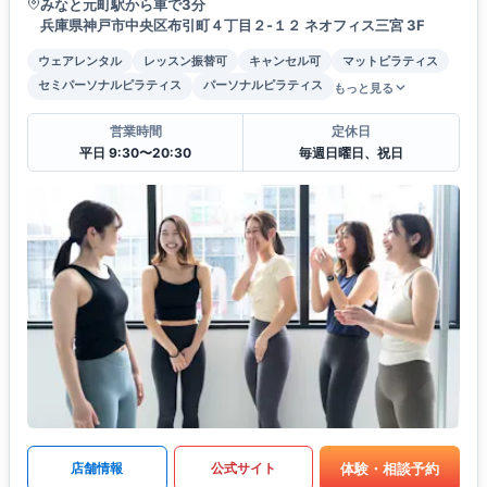
みなと元町駅から車で3分
兵庫県神戸市中央区布引町４丁目２-１２ ネオフィス三宮 3F
ウェアレンタル
レッスン振替可
キャンセル可
マットピラティス
セミパーソナルピラティス
パーソナルピラティス
もっと見る
営業時間
定休日
平日 9:30〜20:30
毎週日曜日、祝日
体験・相談予約
店舗情報
公式サイト