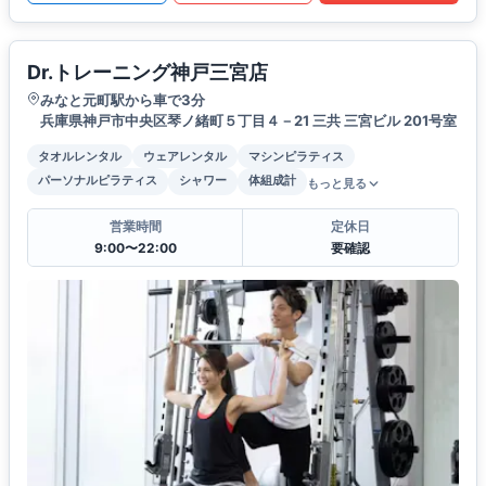
Dr.トレーニング神戸三宮店
みなと元町駅から車で3分
兵庫県神戸市中央区琴ノ緒町５丁目４－21 三共 三宮ビル 201号室
タオルレンタル
ウェアレンタル
マシンピラティス
パーソナルピラティス
シャワー
体組成計
もっと見る
営業時間
定休日
9:00〜22:00
要確認