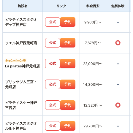
施設名
リンク
料金目安
無料体験
ピラティススタジオ
-
公式
予約
9,900円〜
デップ神戸店
○
公式
予約
ソエル神戸西元町店
7,678円〜
キャンペーン中
-
公式
予約
22,000円〜
La pilates神戸元町店
プリッツジム三宮・
-
公式
予約
14,300円〜
元町店
ピラティスケー神戸
○
公式
予約
12,320円〜
三宮店
ピラティススタジオ
-
公式
予約
29,700円〜
ルルト神戸店