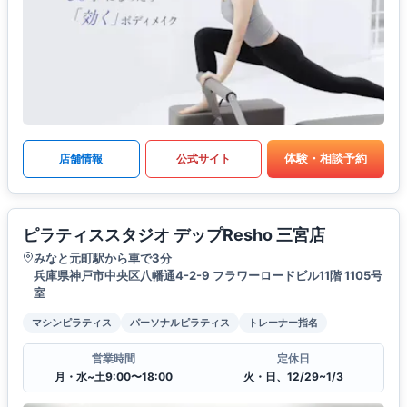
体験・相談予約
店舗情報
公式サイト
ピラティススタジオ デップResho 三宮店
みなと元町駅から車で3分
兵庫県神戸市中央区八幡通4-2-9 フラワーロードビル11階 1105号
室
マシンピラティス
パーソナルピラティス
トレーナー指名
営業時間
定休日
月・水~土9:00〜18:00
火・日、12/29~1/3