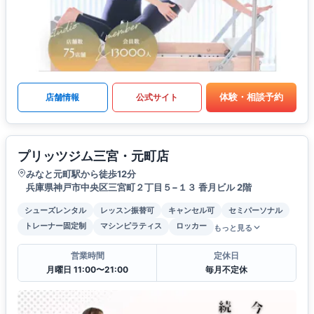
体験・相談予約
店舗情報
公式サイト
プリッツジム三宮・元町店
みなと元町駅から徒歩12分
兵庫県神戸市中央区三宮町２丁目５−１３ 香月ビル 2階
シューズレンタル
レッスン振替可
キャンセル可
セミパーソナル
トレーナー固定制
マシンピラティス
ロッカー
もっと見る
営業時間
定休日
月曜日 11:00〜21:00
毎月不定休