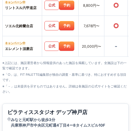
キャンペーン中
○
公式
予約
8,800円〜
リントスル六甲道店
○
公式
予約
ソエル北鈴蘭台店
7,678円〜
キャンペーン中
-
公式
予約
20,000円〜
エレメント須磨店
※上記には、施設運営者から情報提供のあった施設を掲載しています。全施設は下の一
覧で確認できます。
※「○」は、FIT PALETTE編集部が独自の調査・基準に基づき、特におすすめする項目
です。
※「－」は未提供を示すものではありません。詳細は各施設の公式サイトをご確認くだ
さい。
ピラティススタジオ デップ神戸店
みなと元町駅から徒歩3分
兵庫県神戸市中央区元町通4丁目4ー8タイムスビル10F