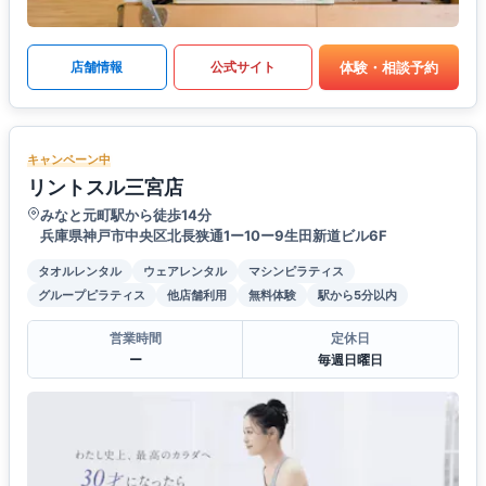
体験・相談予約
店舗情報
公式サイト
キャンペーン中
リントスル三宮店
みなと元町駅から徒歩14分
兵庫県神戸市中央区北長狭通1ー10ー9生田新道ビル6F
タオルレンタル
ウェアレンタル
マシンピラティス
グループピラティス
他店舗利用
無料体験
駅から5分以内
営業時間
定休日
ー
毎週日曜日