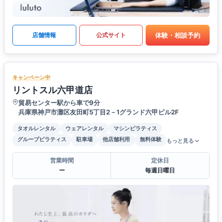
体験・相談予約
店舗情報
公式サイト
キャンペーン中
リントスル六甲道店
貿易センター駅から車で9分
兵庫県神戸市灘区友田町5丁目2－1グランド六甲ビル2F
タオルレンタル
ウェアレンタル
マシンピラティス
グループピラティス
駐車場
他店舗利用
無料体験
もっと見る
営業時間
定休日
ー
毎週日曜日