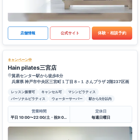
体験・相談予約
店舗情報
公式サイト
キャンペーン中
Hain pilates三宮店
貿易センター駅から徒歩8分
兵庫県 神戸市中央区三宮町１丁目８−１ さんプラザ 2階237区画
レッスン振替可
キャンセル可
マシンピラティス
パーソナルピラティス
ウォーターサーバー
駅から5分以内
営業時間
定休日
平日 10:00〜22:00/土・祝9:00〜19:00
毎週日曜日