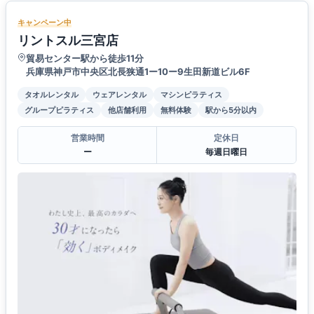
キャンペーン中
リントスル三宮店
貿易センター駅から徒歩11分
兵庫県神戸市中央区北長狭通1ー10ー9生田新道ビル6F
タオルレンタル
ウェアレンタル
マシンピラティス
グループピラティス
他店舗利用
無料体験
駅から5分以内
営業時間
定休日
ー
毎週日曜日