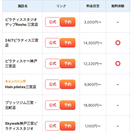
施設名
リンク
料金目安
無料体験
ピラティススタジオ
-
公式
予約
3,000円〜
デップResho 三宮店
24/7ピラティス三宮
○
公式
予約
14,500円〜
店
ピラティスケー神戸
○
公式
予約
12,320円〜
三宮店
キャンペーン中
-
公式
予約
9,900円〜
Hain pilates三宮店
プリッツジム三宮・
-
公式
予約
18,900円〜
元町店
Skywalk神戸三宮ピ
-
公式
予約
1,100円〜
ラティススタジオ