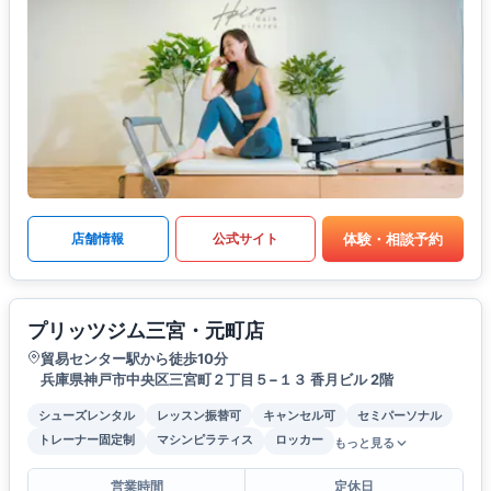
体験・相談予約
店舗情報
公式サイト
プリッツジム三宮・元町店
貿易センター駅から徒歩10分
兵庫県神戸市中央区三宮町２丁目５−１３ 香月ビル 2階
シューズレンタル
レッスン振替可
キャンセル可
セミパーソナル
トレーナー固定制
マシンピラティス
ロッカー
もっと見る
営業時間
定休日