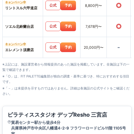
キャンペーン中
○
公式
予約
8,800円〜
リントスル六甲道店
○
公式
予約
ソエル北鈴蘭台店
7,678円〜
キャンペーン中
-
公式
予約
20,000円〜
エレメント須磨店
※上記には、施設運営者から情報提供のあった施設を掲載しています。全施設は下の一
覧で確認できます。
※「○」は、FIT PALETTE編集部が独自の調査・基準に基づき、特におすすめする項目
です。
※「－」は未提供を示すものではありません。詳細は各施設の公式サイトをご確認くだ
さい。
ピラティススタジオ デップResho 三宮店
貿易センター駅から徒歩4分
兵庫県神戸市中央区八幡通4-2-9 フラワーロードビル11階 1105号
室