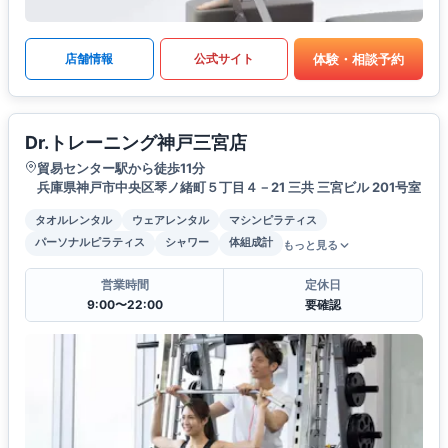
体験・相談予約
店舗情報
公式サイト
Dr.トレーニング神戸三宮店
貿易センター駅から徒歩11分
兵庫県神戸市中央区琴ノ緒町５丁目４－21 三共 三宮ビル 201号室
タオルレンタル
ウェアレンタル
マシンピラティス
パーソナルピラティス
シャワー
体組成計
もっと見る
営業時間
定休日
9:00〜22:00
要確認