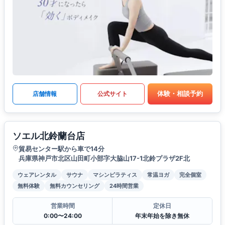
体験・相談予約
店舗情報
公式サイト
ソエル北鈴蘭台店
貿易センター駅から車で14分
兵庫県神戸市北区山田町小部字大脇山17-1北鈴プラザ2F北
ウェアレンタル
サウナ
マシンピラティス
常温ヨガ
完全個室
無料体験
無料カウンセリング
24時間営業
営業時間
定休日
0:00〜24:00
年末年始を除き無休