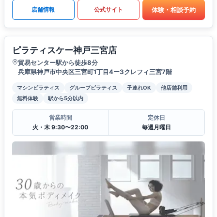
体験・相談予約
店舗情報
公式サイト
ピラティスケー神戸三宮店
貿易センター駅から徒歩8分
兵庫県神戸市中央区三宮町1丁目4ー3クレフィ三宮7階
マシンピラティス
グループピラティス
子連れOK
他店舗利用
無料体験
駅から5分以内
営業時間
定休日
火・木 9:30〜22:00
毎週月曜日