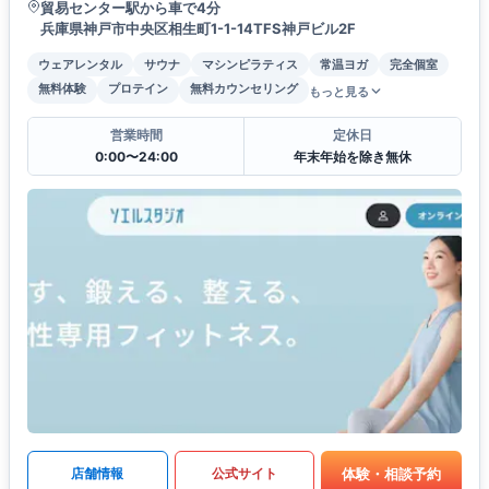
貿易センター駅から車で4分
兵庫県神戸市中央区相生町1-1-14TFS神戸ビル2F
ウェアレンタル
サウナ
マシンピラティス
常温ヨガ
完全個室
無料体験
プロテイン
無料カウンセリング
もっと見る
営業時間
定休日
0:00〜24:00
年末年始を除き無休
体験・相談予約
店舗情報
公式サイト