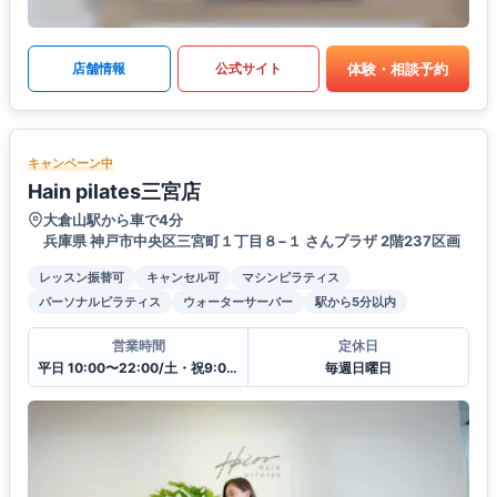
体験・相談予約
店舗情報
公式サイト
キャンペーン中
Hain pilates三宮店
大倉山駅から車で4分
兵庫県 神戸市中央区三宮町１丁目８−１ さんプラザ 2階237区画
レッスン振替可
キャンセル可
マシンピラティス
パーソナルピラティス
ウォーターサーバー
駅から5分以内
営業時間
定休日
平日 10:00〜22:00/土・祝9:00〜19:00
毎週日曜日