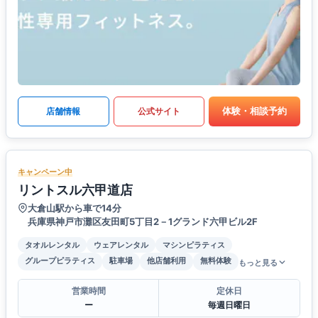
体験・相談予約
店舗情報
公式サイト
キャンペーン中
リントスル六甲道店
大倉山駅から車で14分
兵庫県神戸市灘区友田町5丁目2－1グランド六甲ビル2F
タオルレンタル
ウェアレンタル
マシンピラティス
グループピラティス
駐車場
他店舗利用
無料体験
もっと見る
営業時間
定休日
ー
毎週日曜日