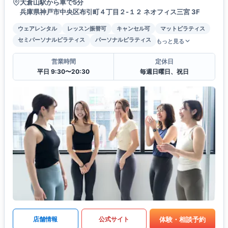
大倉山駅から車で5分
兵庫県神戸市中央区布引町４丁目２-１２ ネオフィス三宮 3F
ウェアレンタル
レッスン振替可
キャンセル可
マットピラティス
セミパーソナルピラティス
パーソナルピラティス
もっと見る
営業時間
定休日
平日 9:30〜20:30
毎週日曜日、祝日
体験・相談予約
店舗情報
公式サイト