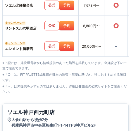
○
公式
予約
ソエル北鈴蘭台店
7,678円〜
キャンペーン中
○
公式
予約
8,800円〜
リントスル六甲道店
キャンペーン中
-
公式
予約
20,000円〜
エレメント須磨店
※上記には、施設運営者から情報提供のあった施設を掲載しています。全施設は下の一
覧で確認できます。
※「○」は、FIT PALETTE編集部が独自の調査・基準に基づき、特におすすめする項目
です。
※「－」は未提供を示すものではありません。詳細は各施設の公式サイトをご確認くだ
さい。
ソエル神戸西元町店
大倉山駅から徒歩7分
兵庫県神戸市中央区相生町1-1-14TFS神戸ビル2F