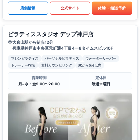
体験・相談予約
店舗情報
公式サイト
ピラティススタジオ デップ神戸店
大倉山駅から徒歩12分
兵庫県神戸市中央区元町通4丁目4ー8タイムスビル10F
マシンピラティス
パーソナルピラティス
ウォーターサーバー
トレーナー指名
無料カウンセリング
駅から5分以内
営業時間
定休日
月~水・金9:00〜20:00
毎週木曜日