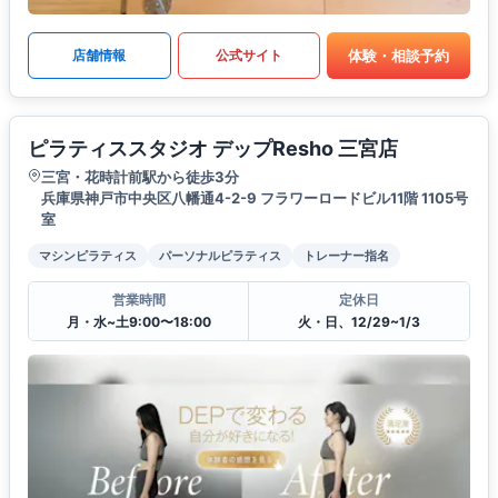
体験・相談予約
店舗情報
公式サイト
ピラティススタジオ デップResho 三宮店
三宮・花時計前駅から徒歩3分
兵庫県神戸市中央区八幡通4-2-9 フラワーロードビル11階 1105号
室
マシンピラティス
パーソナルピラティス
トレーナー指名
営業時間
定休日
月・水~土9:00〜18:00
火・日、12/29~1/3