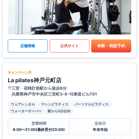
体験・相談予約
店舗情報
公式サイト
キャンペーン中
La pilates神戸元町店
三宮・花時計前駅から徒歩8分
兵庫県神戸市中央区三宮町3-9-15東亜ビル701
ウェアレンタル
マシンピラティス
パーソナルピラティス
ウォーターサーバー
駅から5分以内
営業時間
定休日
9:00〜21:00(最終受付20:00)
年末年始