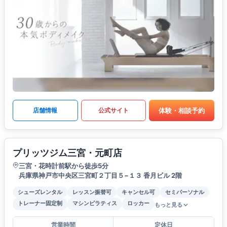
体験・相談予約
店舗情報
公式サイト
プリッツジム三宮・元町店
三宮・花時計前駅から徒歩5分
兵庫県神戸市中央区三宮町２丁目５−１３ 香月ビル 2階
シューズレンタル
レッスン振替可
キャンセル可
セミパーソナル
トレーナー固定制
マシンピラティス
ロッカー
もっと見る
営業時間
定休日