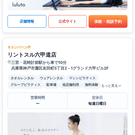
体験・相談予約
店舗情報
公式サイト
キャンペーン中
リントスル六甲道店
三宮・花時計前駅から車で10分
兵庫県神戸市灘区友田町5丁目2－1グランド六甲ビル2F
タオルレンタル
ウェアレンタル
マシンピラティス
グループピラティス
駐車場
他店舗利用
無料体験
もっと見る
営業時間
定休日
ー
毎週日曜日