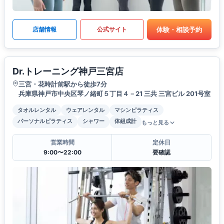
体験・相談予約
店舗情報
公式サイト
Dr.トレーニング神戸三宮店
三宮・花時計前駅から徒歩7分
兵庫県神戸市中央区琴ノ緒町５丁目４－21 三共 三宮ビル 201号室
タオルレンタル
ウェアレンタル
マシンピラティス
パーソナルピラティス
シャワー
体組成計
もっと見る
営業時間
定休日
9:00〜22:00
要確認