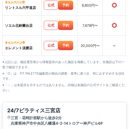
キャンペーン中
○
公式
予約
8,800円〜
リントスル六甲道店
○
公式
予約
ソエル北鈴蘭台店
7,678円〜
キャンペーン中
-
公式
予約
20,000円〜
エレメント須磨店
※上記には、施設運営者から情報提供のあった施設を掲載しています。全施設は下の一
覧で確認できます。
※「○」は、FIT PALETTE編集部が独自の調査・基準に基づき、特におすすめする項目
です。
※「－」は未提供を示すものではありません。詳細は各施設の公式サイトをご確認くだ
さい。
24/7ピラティス三宮店
三宮・花時計前駅から徒歩2分
兵庫県神戸市中央区八幡通4-2-14トロアー神戸ビル6F