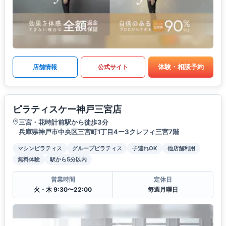
体験・相談予約
店舗情報
公式サイト
ピラティスケー神戸三宮店
三宮・花時計前駅から徒歩3分
兵庫県神戸市中央区三宮町1丁目4ー3クレフィ三宮7階
マシンピラティス
グループピラティス
子連れOK
他店舗利用
無料体験
駅から5分以内
営業時間
定休日
火・木 9:30〜22:00
毎週月曜日