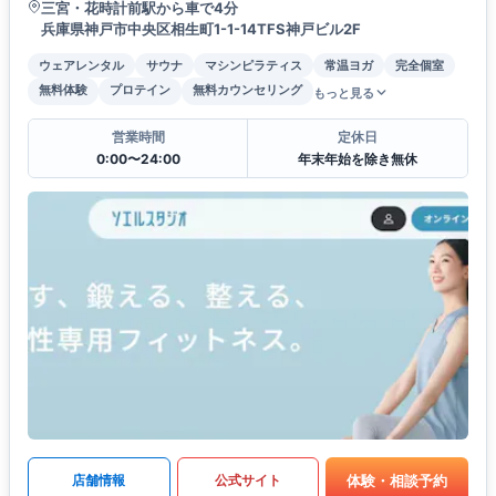
三宮・花時計前駅から車で4分
兵庫県神戸市中央区相生町1-1-14TFS神戸ビル2F
ウェアレンタル
サウナ
マシンピラティス
常温ヨガ
完全個室
無料体験
プロテイン
無料カウンセリング
もっと見る
営業時間
定休日
0:00〜24:00
年末年始を除き無休
体験・相談予約
店舗情報
公式サイト