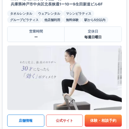
兵庫県神戸市中央区北長狭通1ー10ー9生田新道ビル6F
タオルレンタル
ウェアレンタル
マシンピラティス
グループピラティス
他店舗利用
無料体験
駅から5分以内
営業時間
定休日
ー
毎週日曜日
体験・相談予約
店舗情報
公式サイト