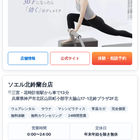
体験・相談予約
店舗情報
公式サイト
ソエル北鈴蘭台店
三宮・花時計前駅から車で13分
兵庫県神戸市北区山田町小部字大脇山17-1北鈴プラザ2F北
ウェアレンタル
サウナ
マシンピラティス
常温ヨガ
完全個室
無料体験
無料カウンセリング
24時間営業
営業時間
定休日
0:00〜24:00
年末年始を除き無休