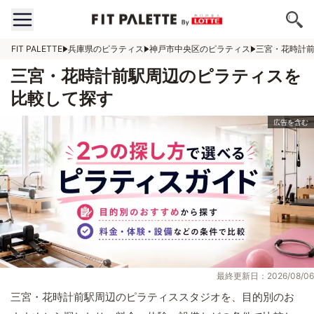
FIT PALETTE
兵庫県のピラティス
神戸市中央区のピラティス
三宮・花時計
三宮・花時計前駅周辺のピラティスを
比較して探す
最終更新日：2026/08/06
三宮・花時計前駅周辺のピラティススタジオを、目的別のお