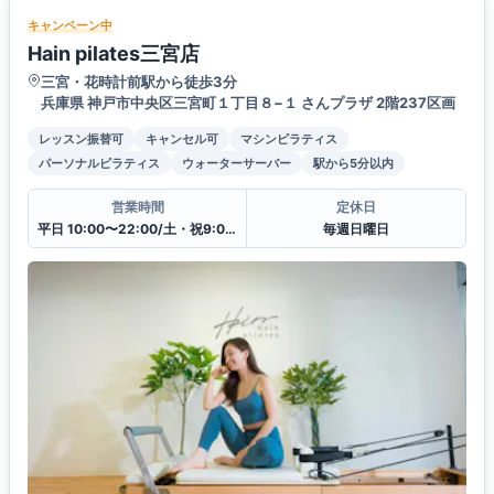
キャンペーン中
Hain pilates三宮店
三宮・花時計前駅から徒歩3分
兵庫県 神戸市中央区三宮町１丁目８−１ さんプラザ 2階237区画
レッスン振替可
キャンセル可
マシンピラティス
パーソナルピラティス
ウォーターサーバー
駅から5分以内
営業時間
定休日
平日 10:00〜22:00/土・祝9:00〜19:00
毎週日曜日