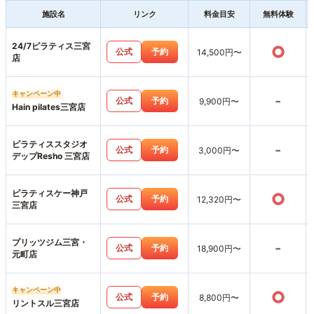
施設名
リンク
料金目安
無料体験
24/7ピラティス三宮
○
公式
予約
14,500円〜
店
キャンペーン中
-
公式
予約
9,900円〜
Hain pilates三宮店
ピラティススタジオ
-
公式
予約
3,000円〜
デップResho 三宮店
ピラティスケー神戸
○
公式
予約
12,320円〜
三宮店
プリッツジム三宮・
-
公式
予約
18,900円〜
元町店
キャンペーン中
○
公式
予約
8,800円〜
リントスル三宮店