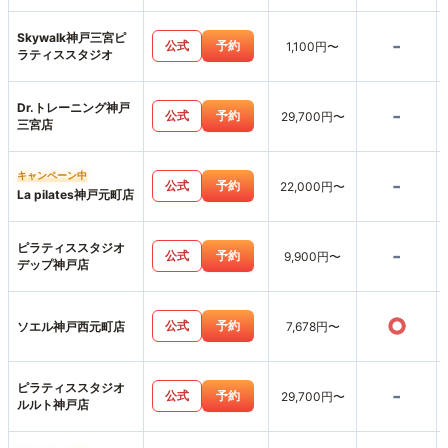
Skywalk神戸三宮ピ
-
公式
予約
1,100円〜
ラティススタジオ
Dr.トレーニング神戸
-
公式
予約
29,700円〜
三宮店
キャンペーン中
-
公式
予約
22,000円〜
La pilates神戸元町店
ピラティススタジオ
-
公式
予約
9,900円〜
デップ神戸店
○
公式
予約
ソエル神戸西元町店
7,678円〜
ピラティススタジオ
-
公式
予約
29,700円〜
ルルト神戸店