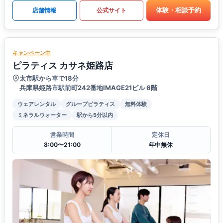
体験・相談予約
店舗情報
公式サイト
キャンペーン中
ピラティス カサネ姫路店
太市駅から車で18分
兵庫県姫路市駅前町242番地IMAGE21ビル 6階
ウェアレンタル
グループピラティス
無料体験
ミネラルウォーター
駅から5分以内
営業時間
定休日
8:00〜21:00
年中無休