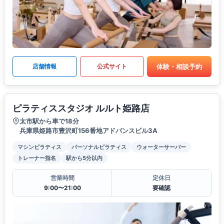
体験・相談予約
店舗情報
公式サイト
ピラティススタジオ ルルト姫路店
太市駅から車で18分
兵庫県姫路市豊沢町156番地アドバンスビル3A
マシンピラティス
パーソナルピラティス
ウォーターサーバー
トレーナー指名
駅から5分以内
営業時間
定休日
9:00〜21:00
要確認