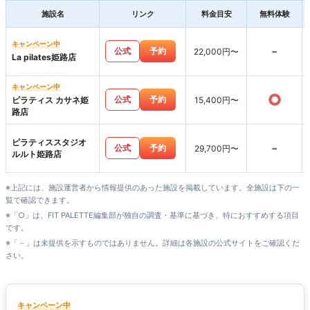
施設名
リンク
料金目安
無料体験
キャンペーン中
-
公式
予約
22,000円〜
La pilates姫路店
キャンペーン中
○
公式
予約
ピラティス カサネ姫
15,400円〜
路店
ピラティススタジオ
-
公式
予約
29,700円〜
ルルト姫路店
※上記には、施設運営者から情報提供のあった施設を掲載しています。全施設は下の一
覧で確認できます。
※「○」は、FIT PALETTE編集部が独自の調査・基準に基づき、特におすすめする項目
です。
※「－」は未提供を示すものではありません。詳細は各施設の公式サイトをご確認くだ
さい。
キャンペーン中