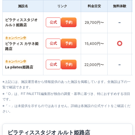
施設名
リンク
料金目安
無料体験
ピラティススタジオ
-
公式
予約
29,700円〜
ルルト姫路店
キャンペーン中
○
公式
予約
ピラティス カサネ姫
15,400円〜
路店
キャンペーン中
-
公式
予約
22,000円〜
La pilates姫路店
※上記には、施設運営者から情報提供のあった施設を掲載しています。全施設は下の一
覧で確認できます。
※「○」は、FIT PALETTE編集部が独自の調査・基準に基づき、特におすすめする項目
です。
※「－」は未提供を示すものではありません。詳細は各施設の公式サイトをご確認くだ
さい。
ピラティススタジオ ルルト姫路店