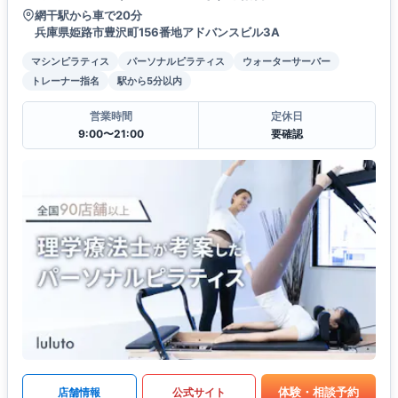
網干駅から車で20分
兵庫県姫路市豊沢町156番地アドバンスビル3A
マシンピラティス
パーソナルピラティス
ウォーターサーバー
トレーナー指名
駅から5分以内
営業時間
定休日
9:00〜21:00
要確認
体験・相談予約
店舗情報
公式サイト