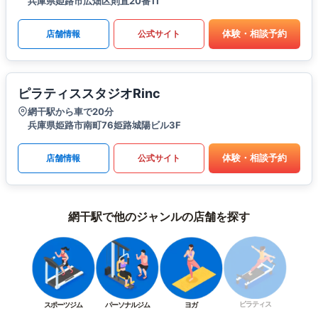
兵庫県姫路市広畑区則直20番11
体験・相談予約
店舗情報
公式サイト
ピラティススタジオRinc
網干駅から車で20分
兵庫県姫路市南町76姫路城陽ビル3F
体験・相談予約
店舗情報
公式サイト
網干駅で他のジャンルの店舗を探す
ピラティス
スポーツジム
パーソナルジム
ヨガ