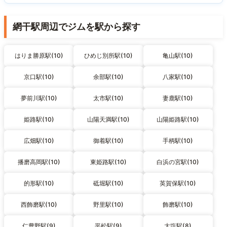
網干駅周辺でジムを駅から探す
はりま勝原駅(10)
ひめじ別所駅(10)
亀山駅(10)
京口駅(10)
余部駅(10)
八家駅(10)
夢前川駅(10)
太市駅(10)
妻鹿駅(10)
姫路駅(10)
山陽天満駅(10)
山陽姫路駅(10)
広畑駅(10)
御着駅(10)
手柄駅(10)
播磨高岡駅(10)
東姫路駅(10)
白浜の宮駅(10)
的形駅(10)
砥堀駅(10)
英賀保駅(10)
西飾磨駅(10)
野里駅(10)
飾磨駅(10)
仁豊野駅(9)
平松駅(9)
大塩駅(8)