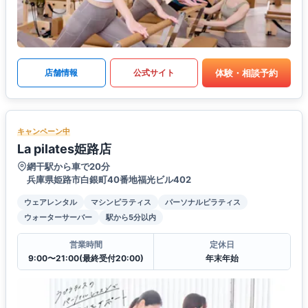
体験・相談予約
店舗情報
公式サイト
キャンペーン中
La pilates姫路店
網干駅から車で20分
兵庫県姫路市白銀町40番地福光ビル402
ウェアレンタル
マシンピラティス
パーソナルピラティス
ウォーターサーバー
駅から5分以内
営業時間
定休日
9:00〜21:00(最終受付20:00)
年末年始