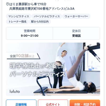
はりま勝原駅から車で15分
兵庫県姫路市豊沢町156番地アドバンスビル3A
マシンピラティス
パーソナルピラティス
ウォーターサーバー
トレーナー指名
駅から5分以内
営業時間
定休日
9:00〜21:00
要確認
体験・相談予約
店舗情報
公式サイト