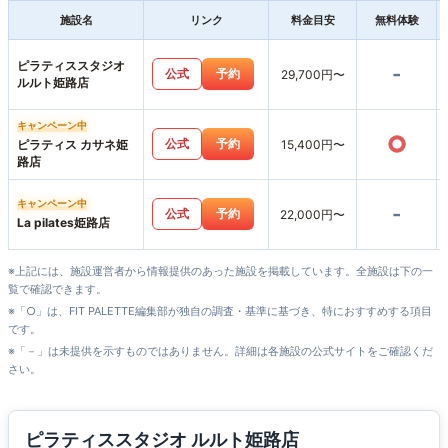
施設名
リンク
料金目安
無料体験
ピラティススタジオ
-
公式
予約
29,700円〜
ルルト姫路店
キャンペーン中
○
公式
予約
ピラティス カサネ姫
15,400円〜
路店
キャンペーン中
-
公式
予約
22,000円〜
La pilates姫路店
※上記には、施設運営者から情報提供のあった施設を掲載しています。全施設は下の一
覧で確認できます。
※「○」は、FIT PALETTE編集部が独自の調査・基準に基づき、特におすすめする項目
です。
※「－」は未提供を示すものではありません。詳細は各施設の公式サイトをご確認くだ
さい。
ピラティススタジオ ルルト姫路店