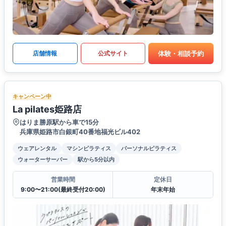
体験・相談予約
店舗情報
公式サイト
キャンペーン中
La pilates姫路店
はりま勝原駅から車で15分
兵庫県姫路市白銀町40番地福光ビル402
ウェアレンタル
マシンピラティス
パーソナルピラティス
ウォーターサーバー
駅から5分以内
営業時間
定休日
9:00〜21:00(最終受付20:00)
年末年始