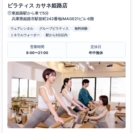
ピラティス カサネ姫路店
東姫路駅から車で5分
兵庫県姫路市駅前町242番地IMAGE21ビル 6階
ウェアレンタル
グループピラティス
無料体験
ミネラルウォーター
駅から5分以内
営業時間
定休日
8:00〜21:00
年中無休