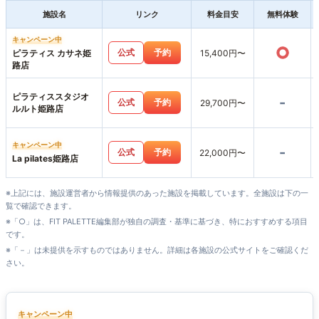
施設名
リンク
料金目安
無料体験
キャンペーン中
○
公式
予約
ピラティス カサネ姫
15,400円〜
路店
ピラティススタジオ
-
公式
予約
29,700円〜
ルルト姫路店
キャンペーン中
-
公式
予約
22,000円〜
La pilates姫路店
※上記には、施設運営者から情報提供のあった施設を掲載しています。全施設は下の一
覧で確認できます。
※「○」は、FIT PALETTE編集部が独自の調査・基準に基づき、特におすすめする項目
です。
※「－」は未提供を示すものではありません。詳細は各施設の公式サイトをご確認くだ
さい。
キャンペーン中