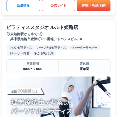
体験・相談予約
店舗情報
公式サイト
ピラティススタジオ ルルト姫路店
東姫路駅から車で5分
兵庫県姫路市豊沢町156番地アドバンスビル3A
マシンピラティス
パーソナルピラティス
ウォーターサーバー
トレーナー指名
駅から5分以内
営業時間
定休日
9:00〜21:00
要確認