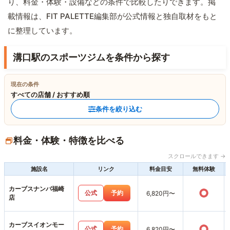
り、料金・体験・設備などの条件で比較したりできます。掲
載情報は、FIT PALETTE編集部が公式情報と独自取材をもと
に整理しています。
溝口駅のスポーツジムを条件から探す
現在の条件
すべての店舗 / おすすめ順
条件を絞り込む
料金・体験・特徴を比べる
スクロールできます →
施設名
リンク
料金目安
無料体験
カーブスナンバ福崎
○
公式
予約
6,820円〜
店
カーブスイオンモー
○
公式
予約
6,820円〜