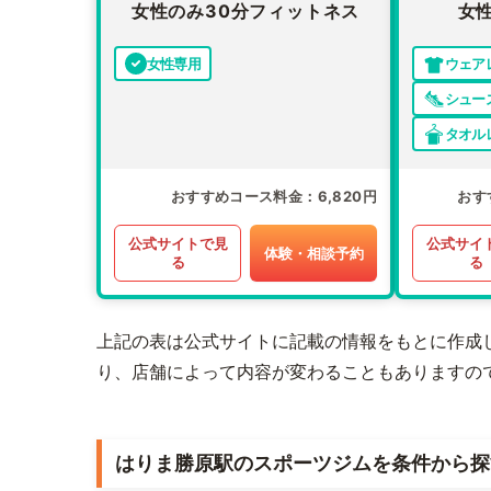
女性のみ30分フィットネス
女
女性専用
ウェア
シュー
タオル
おすすめコース料金
6,820円
おす
公式サイトで見
公式サイ
体験・相談予約
る
る
上記の表は公式サイトに記載の情報をもとに作成
り、店舗によって内容が変わることもありますの
はりま勝原駅のスポーツジムを条件から探