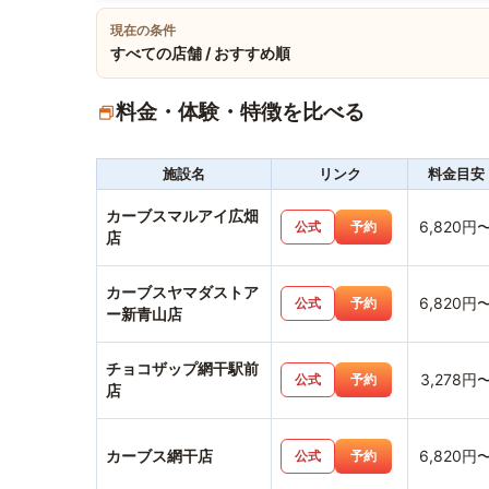
現在の条件
すべての店舗 / おすすめ順
料金・体験・特徴を比べる
施設名
リンク
料金目安
カーブスマルアイ広畑
6,820円
公式
予約
店
カーブスヤマダストア
6,820円
公式
予約
ー新青山店
チョコザップ網干駅前
3,278円
公式
予約
店
カーブス網干店
6,820円
公式
予約