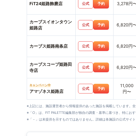
FiT24姫路飾磨店
3,278円
公式
予約
カーブスイオンタウン
6,820円
公式
予約
姫路店
カーブス姫路南条店
6,820円
公式
予約
カーブスコープ姫路田
6,820円
公式
予約
寺店
11,000
キャンペーン中
公式
予約
アマゾネス姫路店
円〜
※上記には、施設運営者から情報提供のあった施設を掲載しています。
※「○」は、FIT PALETTE編集部が独自の調査・基準に基づき、特にお
※「－」は未提供を示すものではありません。詳細は各施設の公式サイト