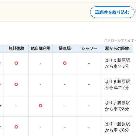
条件を絞り込む
スクロールできます 
無料体験
他店舗利用
駐車場
シャワー
駅からの距離
はりま勝原駅
〜
○
-
○
-
から車で3分
はりま勝原駅
〜
○
-
-
-
から車で7分
はりま勝原駅
〜
-
○
-
-
から車で8分
はりま勝原駅
〜
○
-
-
-
から車で8分