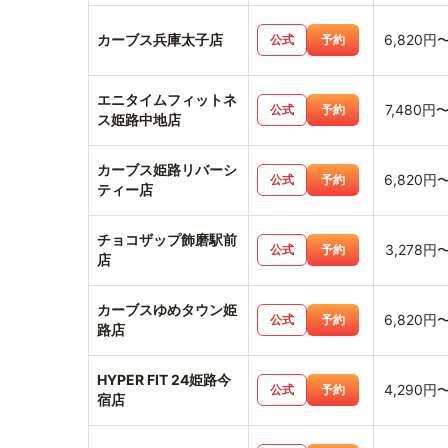
カーブス兵庫太子店
6,820円
公式
予約
エニタイムフィットネ
7,480円
公式
予約
ス姫路中地店
カーブス姫路リバーシ
6,820円
公式
予約
ティー店
チョコザップ飾磨駅前
3,278円
公式
予約
店
カーブスゆめタウン姫
6,820円
公式
予約
路店
HYPER FIT 24姫路今
4,290円
公式
予約
宿店