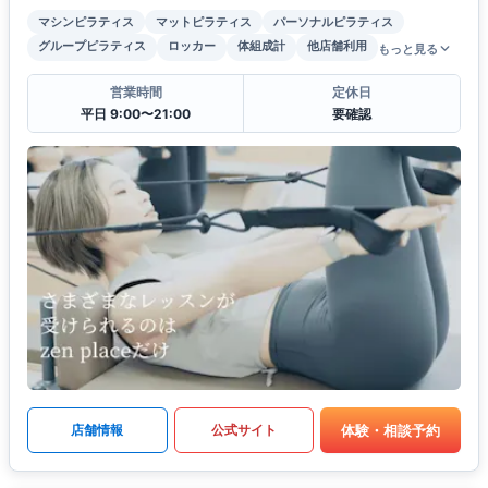
マシンピラティス
マットピラティス
パーソナルピラティス
グループピラティス
ロッカー
体組成計
他店舗利用
もっと見る
営業時間
定休日
平日 9:00〜21:00
要確認
体験・相談予約
店舗情報
公式サイト