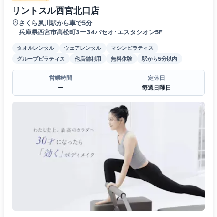
リントスル西宮北口店
さくら夙川駅から車で5分
兵庫県西宮市高松町3ー34パセオ･エスタシオン5F
タオルレンタル
ウェアレンタル
マシンピラティス
グループピラティス
他店舗利用
無料体験
駅から5分以内
営業時間
定休日
ー
毎週日曜日