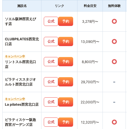
施設名
リンク
料金目安
無料体験
ソエル阪神西宮えび
○
公式
予約
3,278円〜
す店
CLUBPILATES西宮北
○
公式
予約
13,090円〜
口店
キャンペーン中
○
公式
予約
リントスル西宮北口
8,800円〜
店
ピラティススタジオ
-
公式
予約
29,700円〜
ルルト西宮北口店
キャンペーン中
-
公式
予約
22,000円〜
La pilates西宮北口店
ピラティスケー阪急
○
公式
予約
12,320円〜
西宮ガーデンズ店