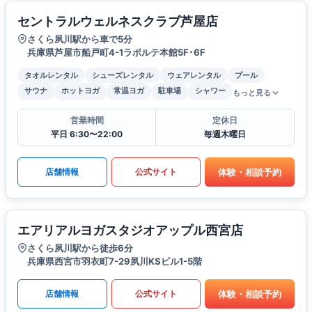
セントラルウェルネスクラブ芦屋店
さくら夙川駅から車で5分
兵庫県芦屋市船戸町4-1ラポルテ本館5F･6F
タオルレンタル
シューズレンタル
ウェアレンタル
プール
サウナ
ホットヨガ
常温ヨガ
駐車場
シャワー
もっと見る
営業時間
定休日
平日 6:30〜22:00
毎週木曜日
体験・相談予約
店舗情報
公式サイト
エアリアルヨガスタジオアップル西宮店
さくら夙川駅から徒歩6分
兵庫県西宮市羽衣町7-29夙川KSビル1-5階
体験・相談予約
店舗情報
公式サイト