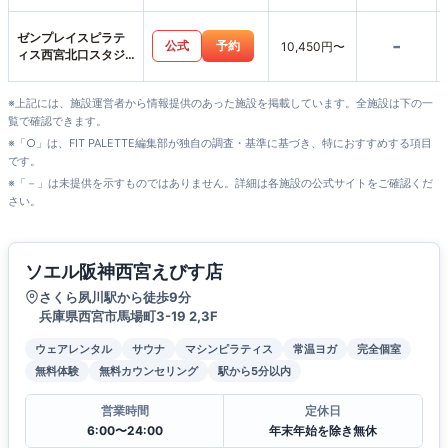
ゼンプレイスピラテ
-
公式
予約
10,450円〜
ィス西宮北口スタジ
オ店
※上記には、施設運営者から情報提供のあった施設を掲載しています。全施設は下の一
覧で確認できます。
※「○」は、FIT PALETTE編集部が独自の調査・基準に基づき、特におすすめする項目
です。
※「－」は未提供を示すものではありません。詳細は各施設の公式サイトをご確認くだ
さい。
ソエル阪神西宮えびす店
さくら夙川駅から徒歩9分
兵庫県西宮市馬場町3-19 2,3F
ウェアレンタル
サウナ
マシンピラティス
常温ヨガ
完全個室
無料体験
無料カウンセリング
駅から5分以内
営業時間
定休日
6:00〜24:00
年末年始を除き無休