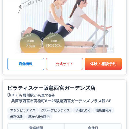
体験・相談予約
店舗情報
公式サイト
ピラティスケー阪急西宮ガーデンズ店
さくら夙川駅から車で5分
兵庫県西宮市高松町8ー25阪急西宮ガーデンズ プラス館 8F
マシンピラティス
グループピラティス
子連れOK
他店舗利用
無料体験
駅から5分以内
営業時間
定休日