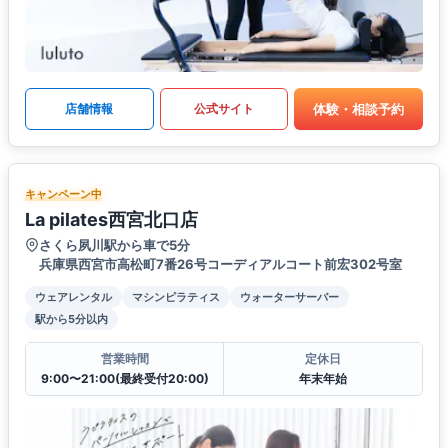
体験・相談予約
店舗情報
公式サイト
キャンペーン中
La pilates西宮北口店
さくら夙川駅から車で5分
兵庫県西宮市高松町7番26号コーディアルコート前宏302号室
ウェアレンタル
マシンピラティス
ウォーターサーバー
駅から5分以内
営業時間
定休日
9:00〜21:00(最終受付20:00)
年末年始