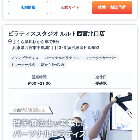
体験・相談予約
店舗情報
公式サイト
ピラティススタジオ ルルト西宮北口店
さくら夙川駅から車で5分
兵庫県西宮市甲風園1丁目3-3 須沢興産ビル502
マシンピラティス
パーソナルピラティス
ウォーターサーバー
トレーナー指名
駅から5分以内
営業時間
定休日
9:00〜21:00
要確認