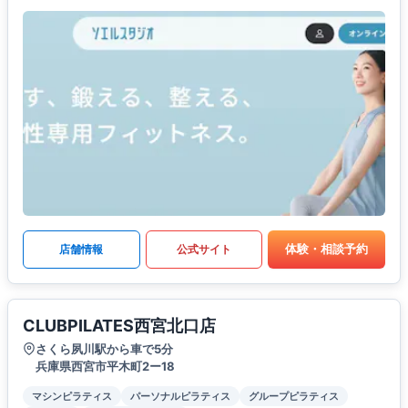
体験・相談予約
店舗情報
公式サイト
CLUBPILATES西宮北口店
さくら夙川駅から車で5分
兵庫県西宮市平木町2ー18
マシンピラティス
パーソナルピラティス
グループピラティス