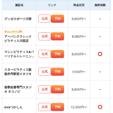
施設名
リンク
料金目安
無料体験
-
公式
予約
グンゼスポーツ川西
9,900円〜
キャンペーン中
-
公式
予約
アーバンクラシック
8,580円〜
ピラティス川西店
マシンピラティス&パ
○
公式
予約
8,000円〜
ーソナルトレーニン
グジムemovere
スターピラティス阪
-
公式
予約
1,100円〜
急伊丹駅前スタジオ
姿勢改善専門スタジ
-
公式
予約
6,600円〜
オ ネコノビ
○
公式
予約
iccaつかしん
13,200円〜