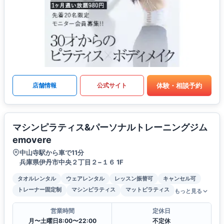
体験・相談予約
店舗情報
公式サイト
マシンピラティス&パーソナルトレーニングジム
emovere
中山寺駅から車で11分
兵庫県伊丹市中央２丁目２−１６ 1F
タオルレンタル
ウェアレンタル
レッスン振替可
キャンセル可
トレーナー固定制
マシンピラティス
マットピラティス
もっと見る
営業時間
定休日
月〜土曜日8:00〜22:00
不定休