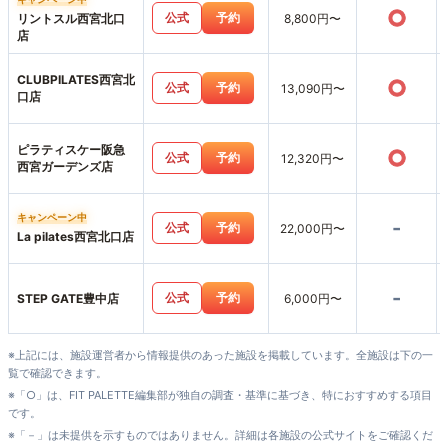
○
公式
予約
リントスル西宮北口
8,800円〜
店
CLUBPILATES西宮北
○
公式
予約
13,090円〜
口店
ピラティスケー阪急
○
公式
予約
12,320円〜
西宮ガーデンズ店
キャンペーン中
-
公式
予約
22,000円〜
La pilates西宮北口店
-
公式
予約
STEP GATE豊中店
6,000円〜
※上記には、施設運営者から情報提供のあった施設を掲載しています。全施設は下の一
覧で確認できます。
※「○」は、FIT PALETTE編集部が独自の調査・基準に基づき、特におすすめする項目
です。
※「－」は未提供を示すものではありません。詳細は各施設の公式サイトをご確認くだ