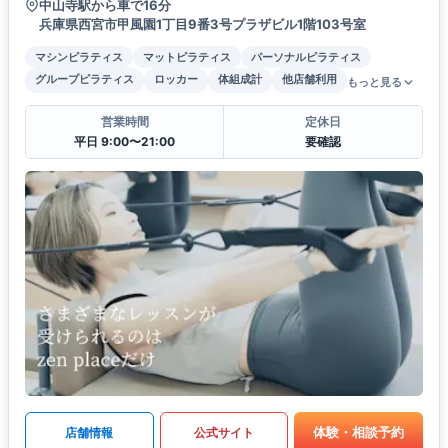
中山寺駅から車で16分
兵庫県西宮市甲風園1丁目9番3号プラザビル1階103号室
マシンピラティス
マットピラティス
パーソナルピラティス
グループピラティス
ロッカー
体組成計
他店舗利用
もっと見る
営業時間
定休日
平日 9:00〜21:00
要確認
体験・相談予約
店舗情報
公式サイト