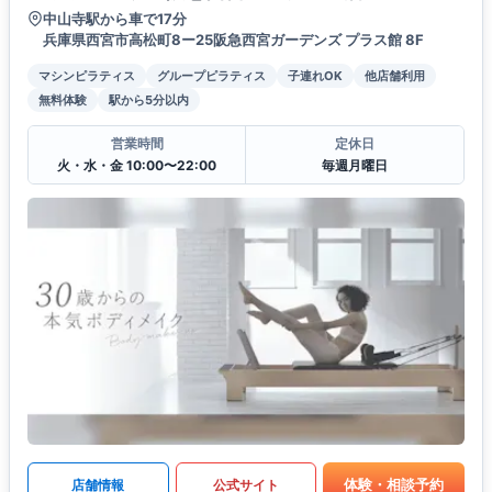
中山寺駅から車で17分
兵庫県西宮市高松町8ー25阪急西宮ガーデンズ プラス館 8F
マシンピラティス
グループピラティス
子連れOK
他店舗利用
無料体験
駅から5分以内
営業時間
定休日
火・水・金 10:00〜22:00
毎週月曜日
体験・相談予約
店舗情報
公式サイト