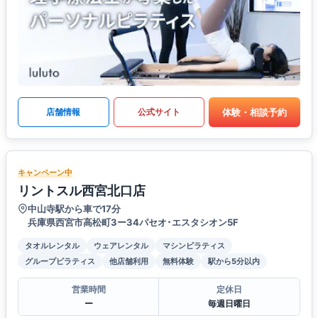
体験・相談予約
店舗情報
公式サイト
キャンペーン中
リントスル西宮北口店
中山寺駅から車で17分
兵庫県西宮市高松町3ー34パセオ･エスタシオン5F
タオルレンタル
ウェアレンタル
マシンピラティス
グループピラティス
他店舗利用
無料体験
駅から5分以内
営業時間
定休日
ー
毎週日曜日