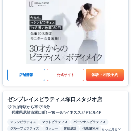
体験・相談予約
店舗情報
公式サイト
ゼンプレイスピラティス塚口スタジオ店
中山寺駅から車で16分
兵庫県尼崎市塚口町1ー16ー6ハイネススガヤビル4F
マシンピラティス
マットピラティス
パーソナルピラティス
グループピラティス
ロッカー
体組成計
他店舗利用
もっと見る