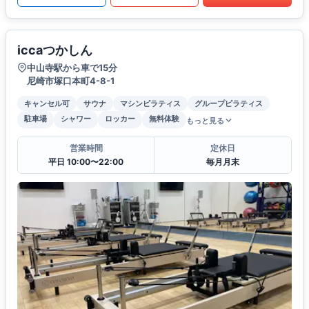
iccaつかしん
中山寺駅から車で15分
尼崎市塚口本町4-8-1
キャンセル可
サウナ
マシンピラティス
グループピラティス
駐車場
シャワー
ロッカー
無料体験
もっと見る
営業時間
定休日
平日 10:00〜22:00
毎月月末