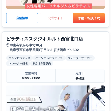
体験・相談予約
店舗情報
公式サイト
ピラティススタジオ ルルト西宮北口店
中山寺駅から車で16分
兵庫県西宮市甲風園1丁目3-3 須沢興産ビル502
マシンピラティス
パーソナルピラティス
ウォーターサーバー
トレーナー指名
駅から5分以内
営業時間
定休日
9:00〜21:00
要確認