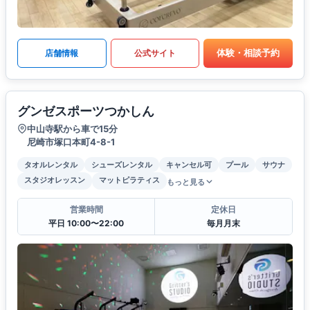
体験・相談予約
店舗情報
公式サイト
グンゼスポーツつかしん
中山寺駅から車で15分
尼崎市塚口本町4-8-1
タオルレンタル
シューズレンタル
キャンセル可
プール
サウナ
スタジオレッスン
マットピラティス
もっと見る
営業時間
定休日
平日 10:00〜22:00
毎月月末