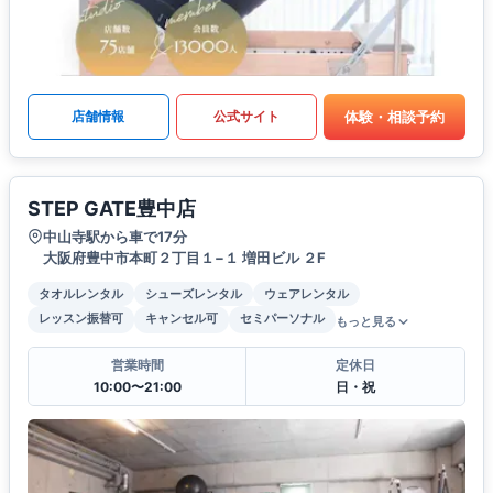
体験・相談予約
店舗情報
公式サイト
STEP GATE豊中店
中山寺駅から車で17分
大阪府豊中市本町２丁目１−１ 増田ビル ２F
タオルレンタル
シューズレンタル
ウェアレンタル
レッスン振替可
キャンセル可
セミパーソナル
もっと見る
営業時間
定休日
10:00〜21:00
日・祝