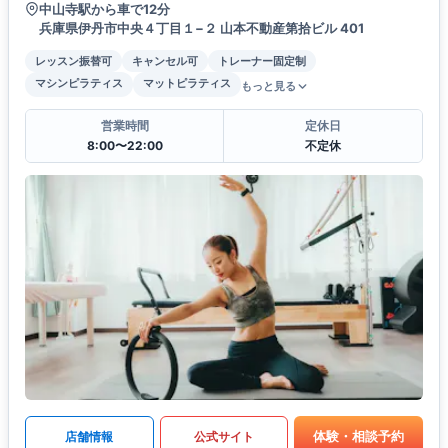
中山寺駅から車で12分
兵庫県伊丹市中央４丁目１−２ 山本不動産第拾ビル 401
レッスン振替可
キャンセル可
トレーナー固定制
マシンピラティス
マットピラティス
もっと見る
営業時間
定休日
8:00〜22:00
不定休
体験・相談予約
店舗情報
公式サイト