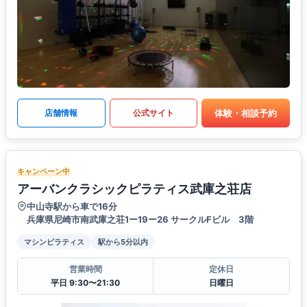
体験・相談予約
店舗情報
公式サイト
キャンペーン中
アーバンクラシックピラティス武庫之荘店
中山寺駅から車で16分
兵庫県尼崎市南武庫之荘1ー19ー26 サークルFビル 3階
マシンピラティス
駅から5分以内
営業時間
定休日
平日 9:30〜21:30
日曜日