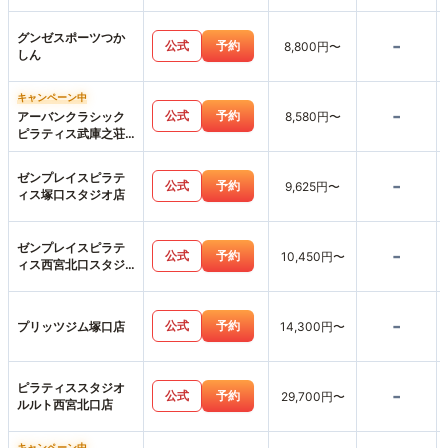
グンゼスポーツつか
-
公式
予約
8,800円〜
しん
キャンペーン中
-
公式
予約
アーバンクラシック
8,580円〜
ピラティス武庫之荘
店
ゼンプレイスピラテ
-
公式
予約
9,625円〜
ィス塚口スタジオ店
ゼンプレイスピラテ
-
公式
予約
10,450円〜
ィス西宮北口スタジ
オ店
-
公式
予約
プリッツジム塚口店
14,300円〜
ピラティススタジオ
-
公式
予約
29,700円〜
ルルト西宮北口店
キャンペーン中