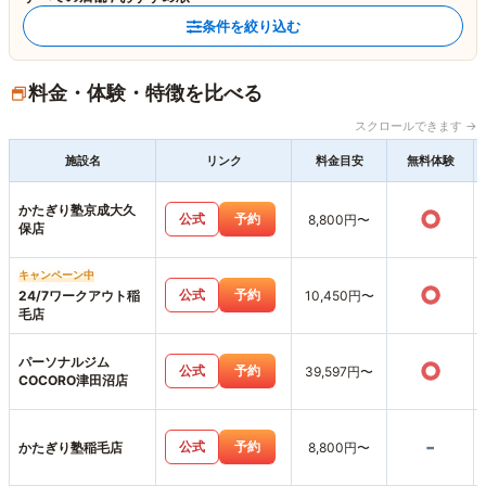
条件を絞り込む
料金・体験・特徴を比べる
スクロールできます →
施設名
リンク
料金目安
無料体験
かたぎり塾京成大久
○
公式
予約
8,800円〜
保店
キャンペーン中
○
公式
予約
24/7ワークアウト稲
10,450円〜
毛店
パーソナルジム
○
公式
予約
39,597円〜
COCORO津田沼店
-
公式
予約
かたぎり塾稲毛店
8,800円〜