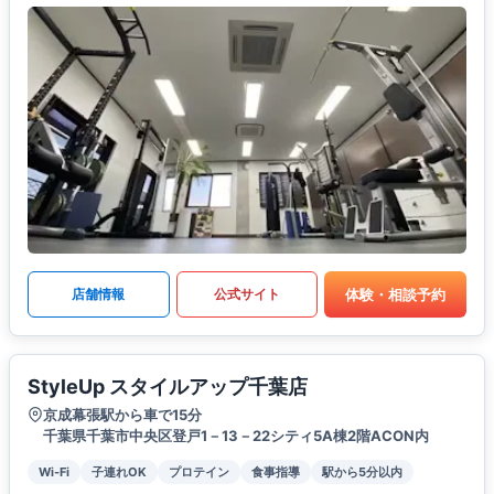
体験・相談予約
店舗情報
公式サイト
StyleUp スタイルアップ千葉店
京成幕張駅から車で15分
千葉県千葉市中央区登戸1－13－22シティ5A棟2階ACON内
Wi-Fi
子連れOK
プロテイン
食事指導
駅から5分以内