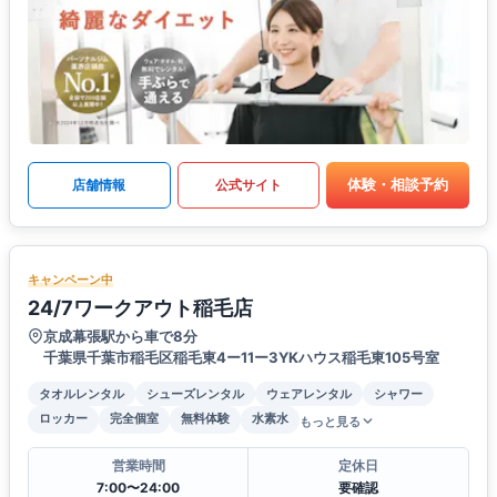
体験・相談予約
店舗情報
公式サイト
キャンペーン中
24/7ワークアウト稲毛店
京成幕張駅から車で8分
千葉県千葉市稲毛区稲毛東4ー11ー3YKハウス稲毛東105号室
タオルレンタル
シューズレンタル
ウェアレンタル
シャワー
ロッカー
完全個室
無料体験
水素水
もっと見る
営業時間
定休日
7:00〜24:00
要確認