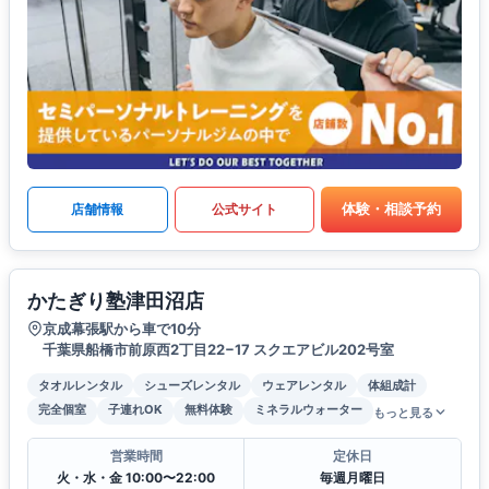
体験・相談予約
店舗情報
公式サイト
かたぎり塾津田沼店
京成幕張駅から車で10分
千葉県船橋市前原西2丁目22−17 スクエアビル202号室
タオルレンタル
シューズレンタル
ウェアレンタル
体組成計
完全個室
子連れOK
無料体験
ミネラルウォーター
もっと見る
営業時間
定休日
火・水・金 10:00〜22:00
毎週月曜日