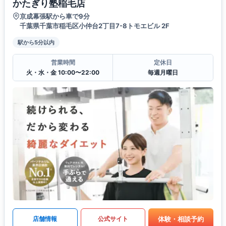
かたぎり塾稲毛店
京成幕張駅から車で9分
千葉県千葉市稲毛区小仲台2丁目7-8トモエビル 2F
駅から5分以内
営業時間
定休日
火・水・金 10:00〜22:00
毎週月曜日
体験・相談予約
店舗情報
公式サイト