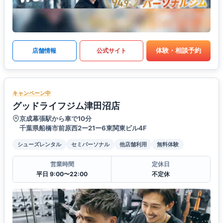
体験・相談予約
店舗情報
公式サイト
キャンペーン中
グッドライフジム津田沼店
京成幕張駅から車で10分
千葉県船橋市前原西2ー21ー6東関東ビル4F
シューズレンタル
セミパーソナル
他店舗利用
無料体験
営業時間
定休日
平日 9:00〜22:00
不定休