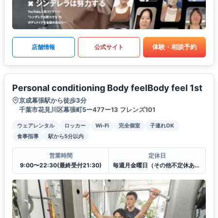
体験・相談予約
店舗情報
公式サイト
Personal conditioning Body feelBody feel 1st
京成幕張駅から徒歩3分
千葉市花見川区幕張町5ー477ー13 フレンズ101
ウェアレンタル
ロッカー
Wi-Fi
完全個室
子連れOK
食事指導
駅から5分以内
営業時間
定休日
9:00〜22:30(最終受付21:30)
毎週月金曜日（その他不定休あり）