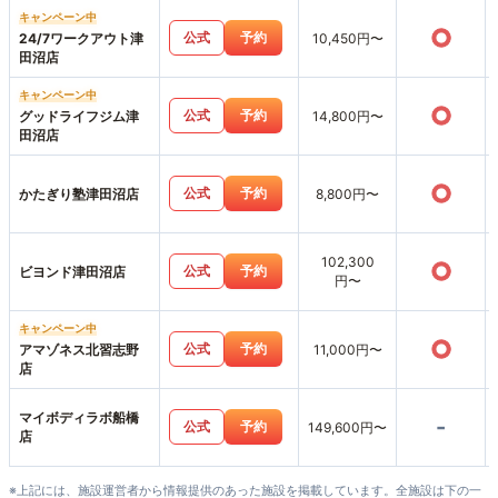
キャンペーン中
○
公式
予約
24/7ワークアウト津
10,450円〜
田沼店
キャンペーン中
○
公式
予約
グッドライフジム津
14,800円〜
田沼店
○
公式
予約
かたぎり塾津田沼店
8,800円〜
102,300
○
公式
予約
ビヨンド津田沼店
円〜
キャンペーン中
○
公式
予約
アマゾネス北習志野
11,000円〜
店
マイボディラボ船橋
-
公式
予約
149,600円〜
店
※上記には、施設運営者から情報提供のあった施設を掲載しています。全施設は下の一