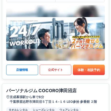
体験・相談予約
店舗情報
公式サイト
パーソナルジム COCORO津田沼店
京成幕張駅から車で8分
千葉県習志野市津田沼５丁目１４-１６ LEO参拾 参番館 ２階
タオルレンタル
シューズレンタル
ウェアレンタル