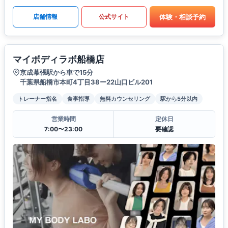
体験・相談予約
店舗情報
公式サイト
マイボディラボ船橋店
京成幕張駅から車で15分
千葉県船橋市本町4丁目38ー22山口ビル201
トレーナー指名
食事指導
無料カウンセリング
駅から5分以内
営業時間
定休日
7:00〜23:00
要確認