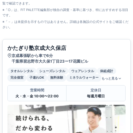
覧で確認できます。
※「○」は、FIT PALETTE編集部が独自の調査・基準に基づき、特におすすめする項目
です。
※「－」は未提供を示すものではありません。詳細は各施設の公式サイトをご確認くだ
さい。
かたぎり塾京成大久保店
京成幕張駅から車で6分
千葉県習志野市大久保1丁目23ー17花園ビル
タオルレンタル
シューズレンタル
ウェアレンタル
体組成計
完全個室
子連れOK
無料体験
ミネラルウォーター
もっと見る
営業時間
定休日
火・水・金 10:00〜22:00
毎週月曜日