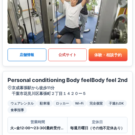
体験・相談予約
店舗情報
公式サイト
Personal conditioning Body feelBody feel 2nd
京成幕張駅から徒歩11分
千葉市花見川区幕張町２丁目１４２０ー５
ウェアレンタル
駐車場
ロッカー
Wi-Fi
完全個室
子連れOK
食事指導
営業時間
定休日
火~金12:00〜23:30(最終受付22:00)
毎週月曜日（その他不定休あり）