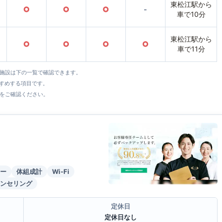
東松江駅から
○
○
○
-
車で10分
東松江駅から
○
○
○
○
車で11分
全施設は下の一覧で確認できます。
すすめする項目です。
をご確認ください。
ー
体組成計
Wi-Fi
ンセリング
定休日
定休日なし