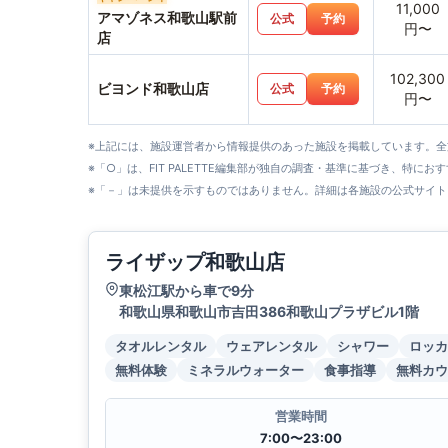
11,000
アマゾネス和歌山駅前
公式
予約
円〜
店
102,300
ビヨンド和歌山店
公式
予約
円〜
※上記には、施設運営者から情報提供のあった施設を掲載しています。
※「○」は、FIT PALETTE編集部が独自の調査・基準に基づき、特にお
※「－」は未提供を示すものではありません。詳細は各施設の公式サイト
ライザップ和歌山店
東松江駅から車で9分
和歌山県和歌山市吉田386和歌山プラザビル1階
タオルレンタル
ウェアレンタル
シャワー
ロッカ
無料体験
ミネラルウォーター
食事指導
無料カウ
営業時間
7:00〜23:00