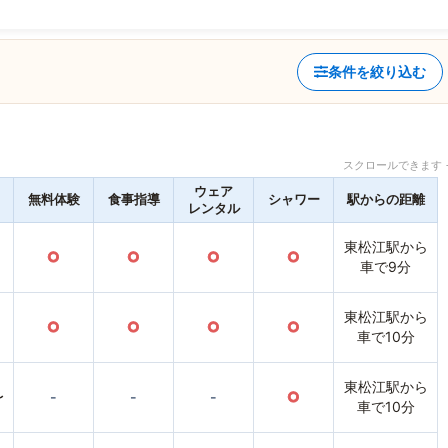
条件を絞り込む
スクロールできます 
ウェア
無料体験
食事指導
シャワー
駅からの距離
レンタル
東松江駅から
○
○
○
○
車で9分
東松江駅から
○
○
○
○
車で10分
東松江駅から
〜
-
-
-
○
車で10分