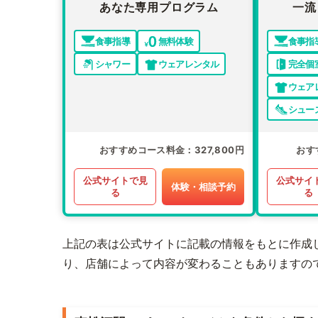
あなた専用プログラム
一流
食事指導
無料体験
食事指
シャワー
ウェアレンタル
完全個
ウェア
シュー
おすすめコース料金
327,800円
おす
公式サイトで見
公式サイ
体験・相談予約
る
る
上記の表は公式サイトに記載の情報をもとに作成
り、店舗によって内容が変わることもありますの