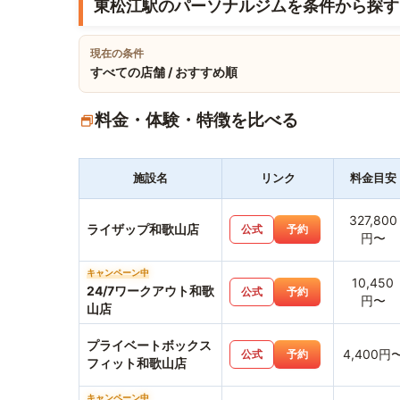
東松江駅のパーソナルジムを条件から探す
現在の条件
すべての店舗 / おすすめ順
料金・体験・特徴を比べる
施設名
リンク
料金目安
327,800
ライザップ和歌山店
公式
予約
円〜
キャンペーン中
10,450
24/7ワークアウト和歌
公式
予約
円〜
山店
プライベートボックス
4,400円
公式
予約
フィット和歌山店
キャンペーン中