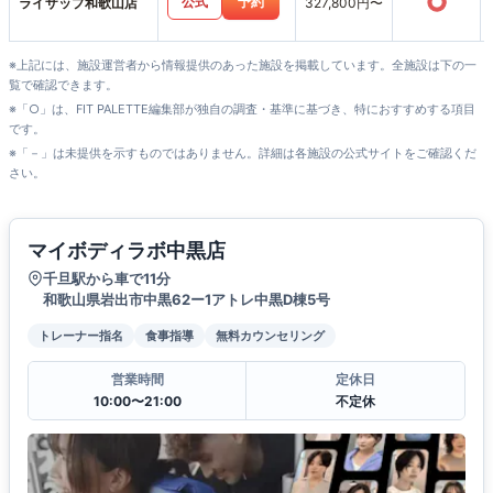
○
公式
予約
ライザップ和歌山店
327,800円〜
※上記には、施設運営者から情報提供のあった施設を掲載しています。全施設は下の一
覧で確認できます。
※「○」は、FIT PALETTE編集部が独自の調査・基準に基づき、特におすすめする項目
です。
※「－」は未提供を示すものではありません。詳細は各施設の公式サイトをご確認くだ
さい。
マイボディラボ中黒店
千旦駅から車で11分
和歌山県岩出市中黒62ー1アトレ中黒D棟5号
トレーナー指名
食事指導
無料カウンセリング
営業時間
定休日
10:00〜21:00
不定休