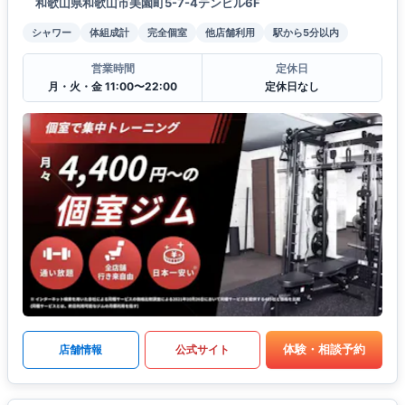
和歌山県和歌山市美園町5-7-4テンビル6F
シャワー
体組成計
完全個室
他店舗利用
駅から5分以内
営業時間
定休日
月・火・金 11:00〜22:00
定休日なし
体験・相談予約
店舗情報
公式サイト