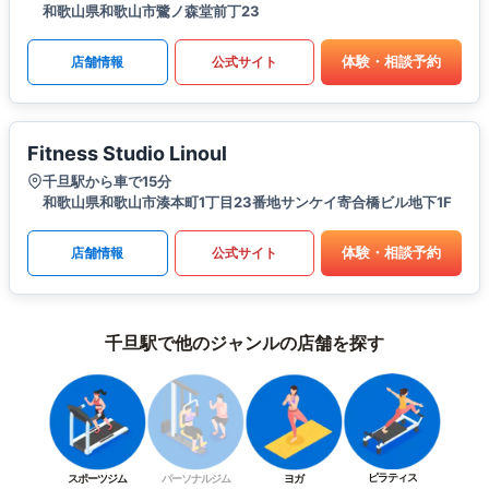
和歌山県和歌山市鷺ノ森堂前丁23
体験・相談予約
店舗情報
公式サイト
Fitness Studio Linoul
千旦駅から車で15分
和歌山県和歌山市湊本町1丁目23番地サンケイ寄合橋ビル地下1F
体験・相談予約
店舗情報
公式サイト
千旦駅で他のジャンルの店舗を探す
ピラティス
スポーツジム
パーソナルジム
ヨガ