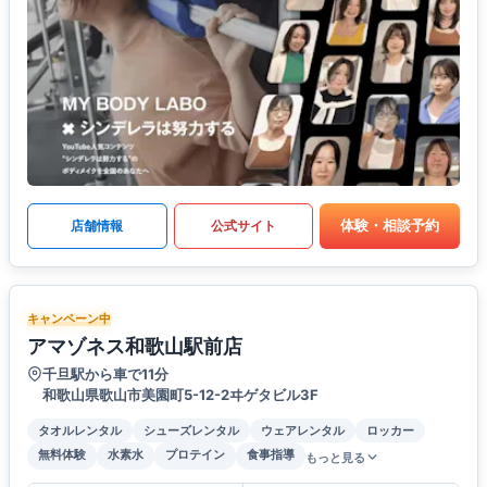
体験・相談予約
店舗情報
公式サイト
キャンペーン中
アマゾネス和歌山駅前店
千旦駅から車で11分
和歌山県歌山市美園町5-12-2ヰゲタビル3F
タオルレンタル
シューズレンタル
ウェアレンタル
ロッカー
無料体験
水素水
プロテイン
食事指導
もっと見る