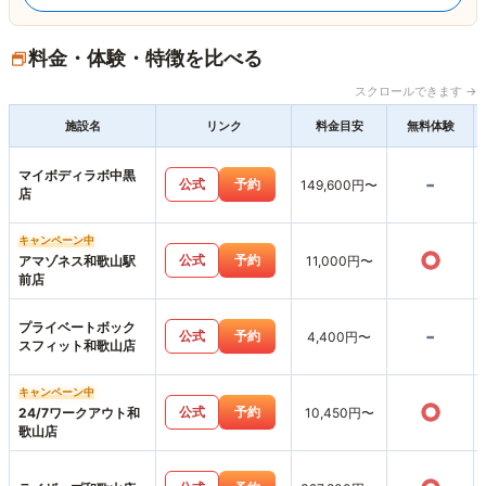
料金・体験・特徴を比べる
スクロールできます →
施設名
リンク
料金目安
無料体験
マイボディラボ中黒
-
公式
予約
149,600円〜
店
キャンペーン中
○
公式
予約
アマゾネス和歌山駅
11,000円〜
前店
プライベートボック
-
公式
予約
4,400円〜
スフィット和歌山店
キャンペーン中
○
公式
予約
24/7ワークアウト和
10,450円〜
歌山店