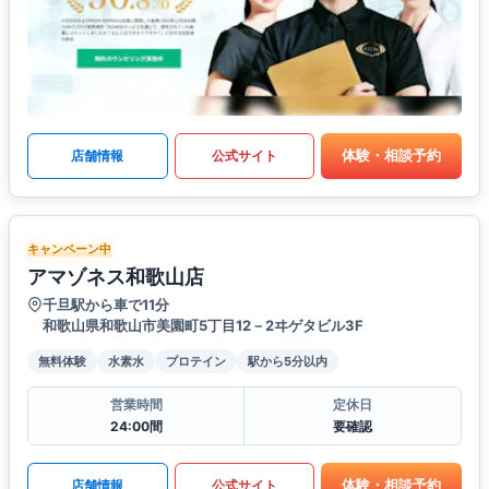
体験・相談予約
店舗情報
公式サイト
キャンペーン中
アマゾネス和歌山店
千旦駅から車で11分
和歌山県和歌山市美園町5丁目12－2ヰゲタビル3F
無料体験
水素水
プロテイン
駅から5分以内
営業時間
定休日
24:00間
要確認
体験・相談予約
店舗情報
公式サイト