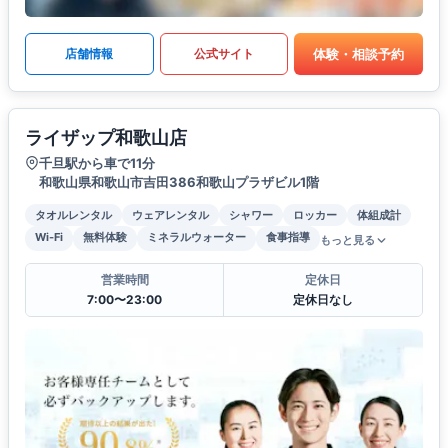
体験・相談予約
店舗情報
公式サイト
ライザップ和歌山店
千旦駅から車で11分
和歌山県和歌山市吉田386和歌山プラザビル1階
タオルレンタル
ウェアレンタル
シャワー
ロッカー
体組成計
Wi-Fi
無料体験
ミネラルウォーター
食事指導
もっと見る
営業時間
定休日
7:00〜23:00
定休日なし