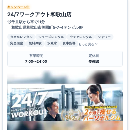
キャンペーン中
24/7ワークアウト和歌山店
千旦駅から車で11分
和歌山県和歌山市美園町5-7-4テンビル6F
タオルレンタル
シューズレンタル
ウェアレンタル
シャワー
完全個室
無料体験
水素水
食事指導
もっと見る
営業時間
定休日
7:00〜24:00
要確認