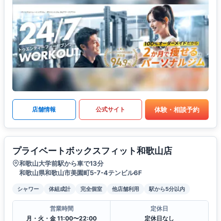
体験・相談予約
店舗情報
公式サイト
プライベートボックスフィット和歌山店
和歌山大学前駅から車で13分
和歌山県和歌山市美園町5-7-4テンビル6F
シャワー
体組成計
完全個室
他店舗利用
駅から5分以内
営業時間
定休日
月・火・金 11:00〜22:00
定休日なし