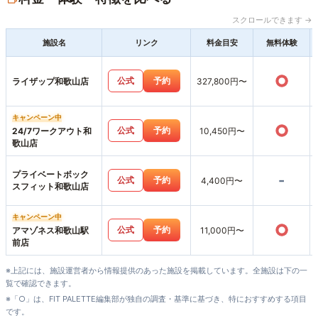
スクロールできます →
施設名
リンク
料金目安
無料体験
○
公式
予約
ライザップ和歌山店
327,800円〜
キャンペーン中
○
公式
予約
24/7ワークアウト和
10,450円〜
歌山店
プライベートボック
-
公式
予約
4,400円〜
スフィット和歌山店
キャンペーン中
○
公式
予約
アマゾネス和歌山駅
11,000円〜
前店
※上記には、施設運営者から情報提供のあった施設を掲載しています。全施設は下の一
覧で確認できます。
※「○」は、FIT PALETTE編集部が独自の調査・基準に基づき、特におすすめする項目
です。