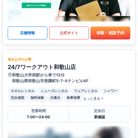
体験・相談予約
店舗情報
公式サイト
キャンペーン中
24/7ワークアウト和歌山店
和歌山大学前駅から車で13分
和歌山県和歌山市美園町5-7-4テンビル6F
タオルレンタル
シューズレンタル
ウェアレンタル
シャワー
完全個室
無料体験
水素水
食事指導
もっと見る
営業時間
定休日
7:00〜24:00
要確認