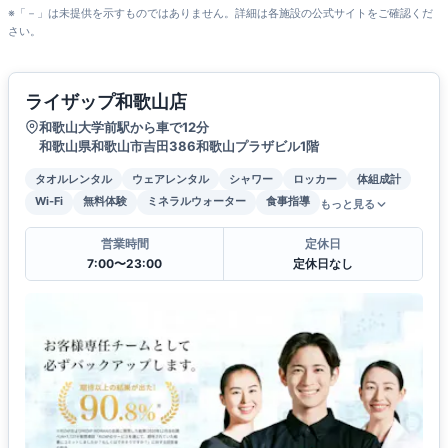
※「－」は未提供を示すものではありません。詳細は各施設の公式サイトをご確認くだ
さい。
ライザップ和歌山店
和歌山大学前駅から車で12分
和歌山県和歌山市吉田386和歌山プラザビル1階
タオルレンタル
ウェアレンタル
シャワー
ロッカー
体組成計
Wi-Fi
無料体験
ミネラルウォーター
食事指導
もっと見る
営業時間
定休日
7:00〜23:00
定休日なし