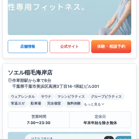
体験・相談予約
店舗情報
公式サイト
ソエル稲毛海岸店
作草部駅から車で8分
千葉県千葉市美浜区高洲3丁目14-1和紅ビル201
ウェアレンタル
サウナ
マシンピラティス
グループピラティス
常温ヨガ
駐車場
完全個室
無料体験
もっと見る
営業時間
定休日
7:30〜23:30
年末年始を除き無休