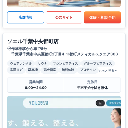
体験・相談予約
店舗情報
公式サイト
ソエル千葉中央都町店
作草部駅から車で6分
千葉県千葉市中央区都町2丁目4-11都町メディカルスクエア303
ウェアレンタル
サウナ
マシンピラティス
グループピラティス
常温ヨガ
駐車場
完全個室
無料体験
プロテイン
もっと見る
営業時間
定休日
6:00〜24:00
年末年始を除き無休