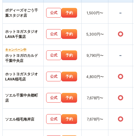
ボディーズそごう千
-
公式
予約
1,500円〜
葉スタジオ店
ホットヨガスタジオ
○
公式
予約
5,300円〜
LAVA千葉店
キャンペーン中
-
公式
予約
ホットヨガのカルド
9,790円〜
千葉中央店
ホットヨガスタジオ
○
公式
予約
4,800円〜
LAVA稲毛店
ソエル千葉中央都町
○
公式
予約
7,678円〜
店
○
公式
予約
ソエル稲毛海岸店
7,678円〜