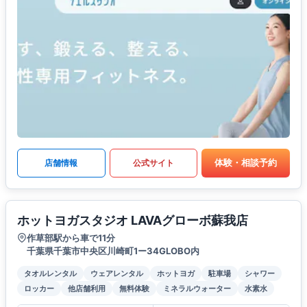
体験・相談予約
店舗情報
公式サイト
ホットヨガスタジオ LAVAグローボ蘇我店
作草部駅から車で11分
千葉県千葉市中央区川崎町1ー34GLOBO内
タオルレンタル
ウェアレンタル
ホットヨガ
駐車場
シャワー
ロッカー
他店舗利用
無料体験
ミネラルウォーター
水素水