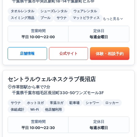
千葉県千葉市中央区新町18-14千葉新町ビル1F
タオルレンタル
シューズレンタル
ウェアレンタル
スイミング用品
プール
サウナ
マットピラティス
もっと見る
営業時間
定休日
平日 10:00〜22:00
毎週金曜日
体験・相談予約
店舗情報
公式サイト
セントラルウェルネスクラブ長沼店
作草部駅から車で7分
千葉県千葉市稲毛区長沼町330-50ワンズモール3F
サウナ
ホットヨガ
常温ヨガ
駐車場
シャワー
ロッカー
体組成計
Wi-Fi
他店舗利用
営業時間
定休日
平日 10:00〜22:30
毎週水曜日