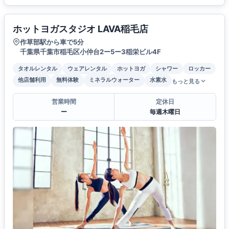
ホットヨガスタジオ LAVA稲毛店
作草部駅から車で5分
千葉県千葉市稲毛区小仲台2ー5ー3稲栄ビル4F
タオルレンタル
ウェアレンタル
ホットヨガ
シャワー
ロッカー
他店舗利用
無料体験
ミネラルウォーター
水素水
もっと見る
営業時間
定休日
ー
毎週木曜日