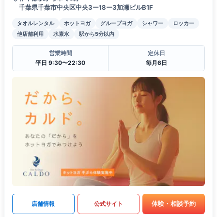
千葉県千葉市中央区中央3ー18ー3加瀬ビルB1F
タオルレンタル
ホットヨガ
グループヨガ
シャワー
ロッカー
他店舗利用
水素水
駅から5分以内
営業時間
定休日
平日 9:30〜22:30
毎月6日
体験・相談予約
店舗情報
公式サイト