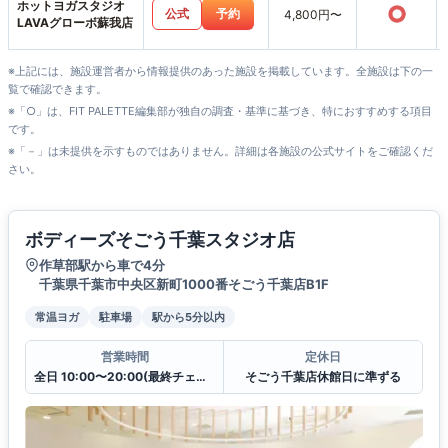
ホットヨガスタジオ
○
公式
予約
4,800円〜
LAVAグローボ蘇我店
※上記には、施設運営者から情報提供のあった施設を掲載しています。全施設は下の一
覧で確認できます。
※「○」は、FIT PALETTE編集部が独自の調査・基準に基づき、特におすすめする項目
です。
※「－」は未提供を示すものではありません。詳細は各施設の公式サイトをご確認くだ
さい。
ボディーズそごう千葉スタジオ店
作草部駅から車で4分
千葉県千葉市中央区新町1000番そごう千葉店B1F
常温ヨガ
駐車場
駅から5分以内
営業時間
定休日
全日 10:00〜20:00(最終チェックイン19:30)
そごう千葉店休館日に準ずる