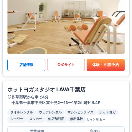
体験・相談予約
店舗情報
公式サイト
ホットヨガスタジオ LAVA千葉店
作草部駅から車で4分
千葉県千葉市中央区冨士見2ー13ー1第2山崎ビル4F
タオルレンタル
ウェアレンタル
マシンピラティス
ホットヨガ
シャワー
ロッカー
他店舗利用
無料体験
もっと見る
営業時間
定休日