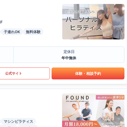
F
子連れOK
無料体験
定休日
年中無休
体験・相談予約
公式サイト
マシンピラティス