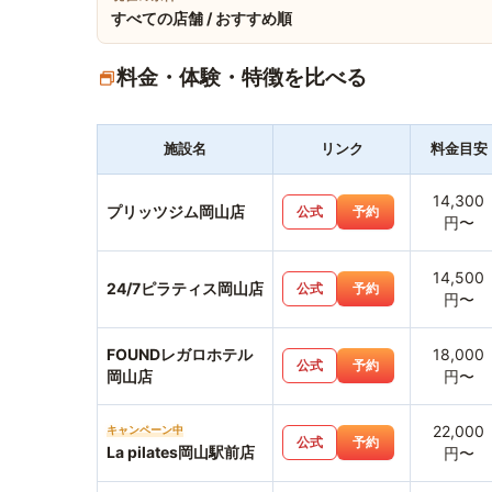
すべての店舗 / おすすめ順
料金・体験・特徴を比べる
施設名
リンク
料金目安
14,300
プリッツジム岡山店
公式
予約
円〜
14,500
24/7ピラティス岡山店
公式
予約
円〜
FOUNDレガロホテル
18,000
公式
予約
岡山店
円〜
22,000
キャンペーン中
公式
予約
La pilates岡山駅前店
円〜