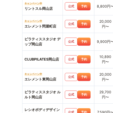
キャンペーン中
8,800円
公式
予約
リントスル岡山店
20,000
キャンペーン中
公式
予約
エレメント問屋町店
円〜
ピラティススタジオ デ
9,900円
公式
予約
ップ岡山店
10,890
CLUBPILATES岡山店
公式
予約
円〜
20,000
キャンペーン中
公式
予約
エレメント東岡山店
円〜
ピラティススタジオ ル
29,700
公式
予約
ルト岡山店
円〜
レシオボディデザイン
7,590円
公式
予約