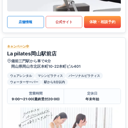
体験・相談予約
店舗情報
公式サイト
キャンペーン中
La pilates岡山駅前店
備前三門駅から車で4分
岡山県岡山市北区本町10-22本町ビル401
ウェアレンタル
マシンピラティス
パーソナルピラティス
ウォーターサーバー
駅から5分以内
営業時間
定休日
9:00〜21:00(最終受付20:00)
年末年始