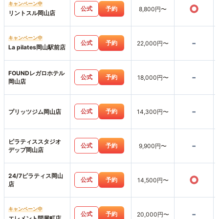
キャンペーン中
○
公式
予約
8,800円〜
リントスル岡山店
キャンペーン中
-
公式
予約
22,000円〜
La pilates岡山駅前店
FOUNDレガロホテル
-
公式
予約
18,000円〜
岡山店
-
公式
予約
プリッツジム岡山店
14,300円〜
ピラティススタジオ
-
公式
予約
9,900円〜
デップ岡山店
24/7ピラティス岡山
○
公式
予約
14,500円〜
店
キャンペーン中
-
公式
予約
20,000円〜
エレメント問屋町店