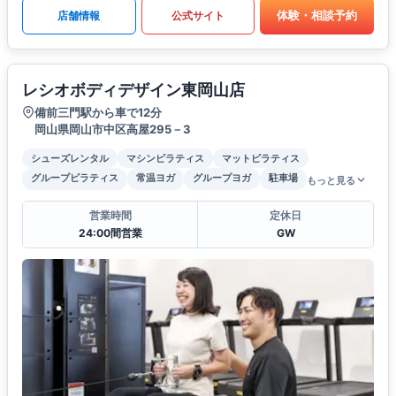
体験・相談予約
店舗情報
公式サイト
レシオボディデザイン東岡山店
備前三門駅から車で12分
岡山県岡山市中区高屋295－3
シューズレンタル
マシンピラティス
マットピラティス
グループピラティス
常温ヨガ
グループヨガ
駐車場
もっと見る
営業時間
定休日
24:00間営業
GW