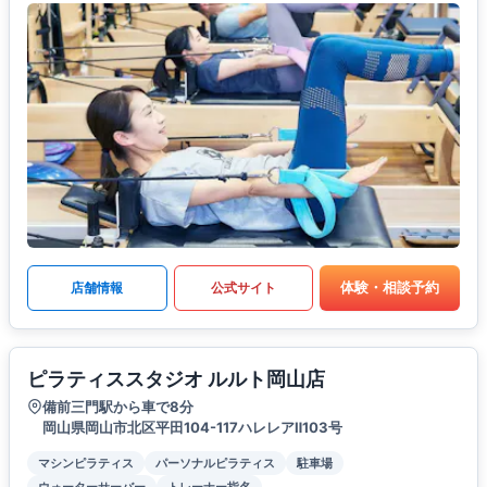
体験・相談予約
店舗情報
公式サイト
ピラティススタジオ ルルト岡山店
備前三門駅から車で8分
岡山県岡山市北区平田104-117ハレレアⅡ103号
マシンピラティス
パーソナルピラティス
駐車場
ウォーターサーバー
トレーナー指名