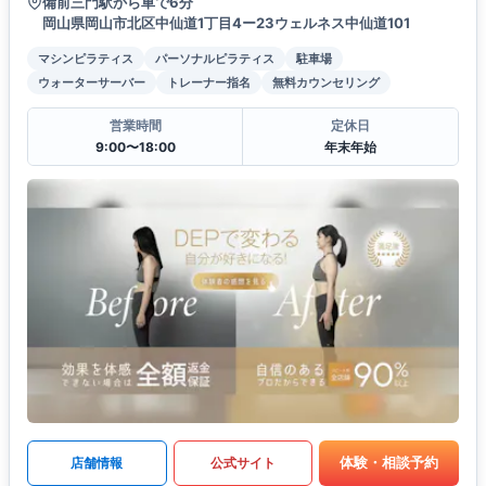
備前三門駅から車で6分
岡山県岡山市北区中仙道1丁目4ー23ウェルネス中仙道101
マシンピラティス
パーソナルピラティス
駐車場
ウォーターサーバー
トレーナー指名
無料カウンセリング
営業時間
定休日
9:00〜18:00
年末年始
体験・相談予約
店舗情報
公式サイト