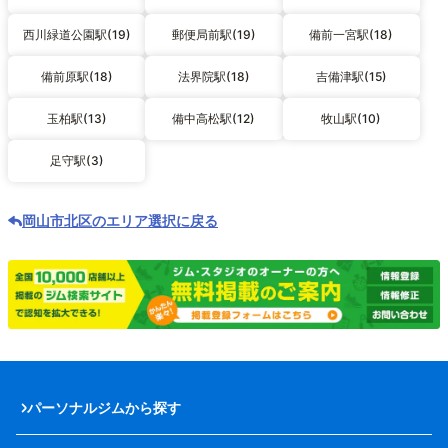
西川緑道公園駅(19)
郵便局前駅(19)
備前一宮駅(18)
備前原駅(18)
法界院駅(18)
吉備津駅(15)
玉柏駅(13)
備中高松駅(12)
牧山駅(10)
足守駅(3)
岡山市北区のエリア選択に戻る
パーソナルジムから探す