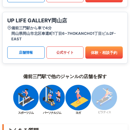
UP LIFE GALLERY岡山店
備前三門駅から車で4分
岡山県岡山市北区奉還町1丁目6−7HOKANCHO1丁目ビル2F-
EAST
体験・相談予約
店舗情報
公式サイト
備前三門駅で他のジャンルの店舗を探す
ピラティス
スポーツジム
パーソナルジム
ヨガ