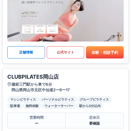
体験・相談予約
店舗情報
公式サイト
CLUBPILATES岡山店
備前三門駅から車で6分
岡山県岡山市北区中仙道2ー9ー17
マシンピラティス
パーソナルピラティス
グループピラティス
駐車場
無料体験
ウォーターサーバー
駅から5分以内
営業時間
定休日
ー
要確認