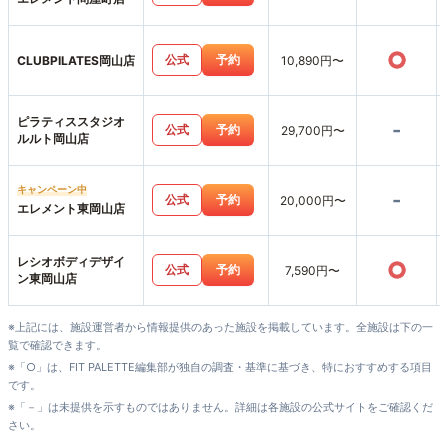
○
公式
予約
CLUBPILATES岡山店
10,890円〜
ピラティススタジオ
-
公式
予約
29,700円〜
ルルト岡山店
キャンペーン中
-
公式
予約
20,000円〜
エレメント東岡山店
レシオボディデザイ
○
公式
予約
7,590円〜
ン東岡山店
※上記には、施設運営者から情報提供のあった施設を掲載しています。全施設は下の一
覧で確認できます。
※「○」は、FIT PALETTE編集部が独自の調査・基準に基づき、特におすすめする項目
です。
※「－」は未提供を示すものではありません。詳細は各施設の公式サイトをご確認くだ
さい。