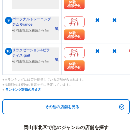
体験・
相談予約
×
×
パーソナルトレーニング
公式
9
サイト
ジム Grance
岡山市北区役所から1m
体験・
相談予約
×
×
リラクゼーション&ピラ
公式
10
サイト
ティス gait
岡山市北区役所から1m
体験・
相談予約
※当ランキングには広告提携している店舗が含まれます。
※掲載順位は複数の要素を元に決定しています。
※
ランキング評価の考え方
その他の店舗を見る
岡山市北区で他のジャンルの店舗を探す