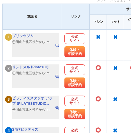
スクロールできます →
サー
施設名
リンク
グ
マシン
マット
×
×
プリッツジム
公式
1
サイト
岡山市北区役所から1m
体験・
相談予約
○
×
リントスル (Rintosull)
公式
2
サイト
岡山市北区役所から1m
体験・
相談予約
○
×
ピラティススタジオ デッ
公式
3
サイト
プ (PILATESSTUDIO
DEP)
岡山市北区役所から1m
体験・
相談予約
○
×
24/7ピラティス
公式
4