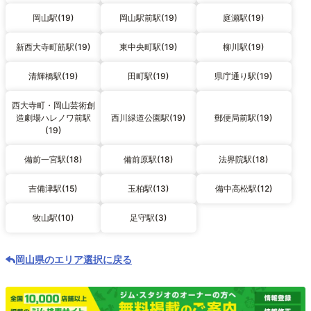
岡山駅(19)
岡山駅前駅(19)
庭瀬駅(19)
新西大寺町筋駅(19)
東中央町駅(19)
柳川駅(19)
清輝橋駅(19)
田町駅(19)
県庁通り駅(19)
西大寺町・岡山芸術創
造劇場ハレノワ前駅
西川緑道公園駅(19)
郵便局前駅(19)
(19)
備前一宮駅(18)
備前原駅(18)
法界院駅(18)
吉備津駅(15)
玉柏駅(13)
備中高松駅(12)
牧山駅(10)
足守駅(3)
岡山県のエリア選択に戻る