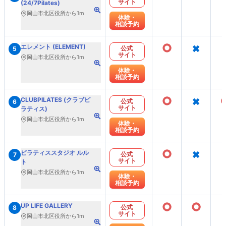
サイト
(24/7Pilates)
岡山市北区役所から1m
体験・
相談予約
○
×
エレメント (ELEMENT)
公式
5
サイト
岡山市北区役所から1m
体験・
相談予約
○
×
CLUBPILATES (クラブピ
公式
6
サイト
ラティス)
岡山市北区役所から1m
体験・
相談予約
○
×
ピラティススタジオ ルル
公式
7
サイト
ト
岡山市北区役所から1m
体験・
相談予約
○
○
UP LIFE GALLERY
公式
8
サイト
岡山市北区役所から1m