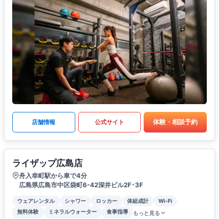
体験・相談予約
店舗情報
公式サイト
ライザップ広島店
舟入幸町駅から車で4分
広島県広島市中区袋町6-42深井ビル2F･3F
ウェアレンタル
シャワー
ロッカー
体組成計
Wi-Fi
無料体験
ミネラルウォーター
食事指導
もっと見る