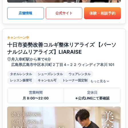
体験・相談予約
店舗情報
公式サイト
キャンペーン中
十日市姿勢改善コルギ整体リアライズ 【パーソ
ナルジムリアライズ】LIARAISE
舟入幸町駅から車で4分
広島県広島市中区本川町２丁目４−２２ ウィンディア本川 101
タオルレンタル
シューズレンタル
ウェアレンタル
レッスン振替可
キャンセル可
トレーナー固定制
もっと見る
営業時間
定休日
月 8:00〜22:00
※公式LINEにて要確認