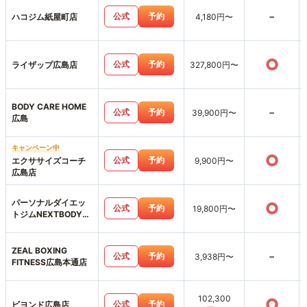
アライズ】LIARAISE
-
公式
予約
ハコジム紙屋町店
4,180円〜
○
公式
予約
ライザップ広島店
327,800円〜
BODY CARE HOME
-
公式
予約
39,900円〜
広島
キャンペーン中
○
公式
予約
エクササイズコーチ
9,900円〜
広島店
パーソナルダイエッ
○
公式
予約
19,800円〜
トジムNEXTBODY広
島並木通り店
ZEAL BOXING
-
公式
予約
3,938円〜
FITNESS広島本通店
102,300
○
公式
予約
ビヨンド広島店