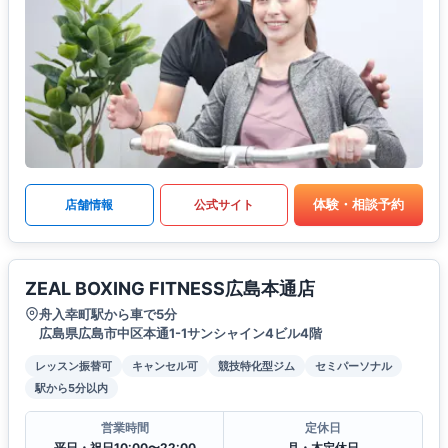
体験・相談予約
店舗情報
公式サイト
ZEAL BOXING FITNESS広島本通店
舟入幸町駅から車で5分
広島県広島市中区本通1-1サンシャイン4ビル4階
レッスン振替可
キャンセル可
競技特化型ジム
セミパーソナル
駅から5分以内
営業時間
定休日
平日・祝日10:00〜22:00
月・木定休日