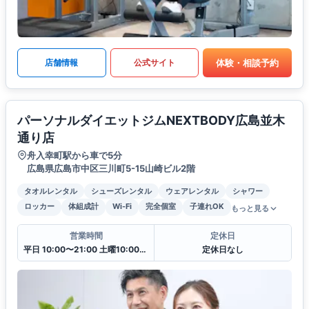
体験・相談予約
店舗情報
公式サイト
パーソナルダイエットジムNEXTBODY広島並木
通り店
舟入幸町駅から車で5分
広島県広島市中区三川町5-15山崎ビル2階
タオルレンタル
シューズレンタル
ウェアレンタル
シャワー
ロッカー
体組成計
Wi-Fi
完全個室
子連れOK
もっと見る
営業時間
定休日
平日 10:00〜21:00 土曜10:00〜20:00 日曜10:00〜18:00
定休日なし