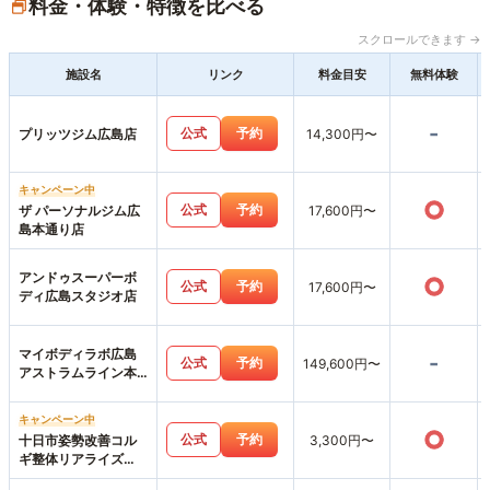
料金・体験・特徴を比べる
スクロールできます →
施設名
リンク
料金目安
無料体験
-
公式
予約
プリッツジム広島店
14,300円〜
キャンペーン中
○
公式
予約
ザ パーソナルジム広
17,600円〜
島本通り店
アンドゥスーパーボ
○
公式
予約
17,600円〜
ディ広島スタジオ店
マイボディラボ広島
-
公式
予約
149,600円〜
アストラムライン本
通店
キャンペーン中
○
公式
予約
十日市姿勢改善コル
3,300円〜
ギ整体リアライズ
【パーソナルジムリ