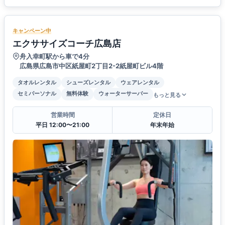
キャンペーン中
エクササイズコーチ広島店
舟入幸町駅から車で4分
広島県広島市中区紙屋町2丁目2-2紙屋町ビル4階
タオルレンタル
シューズレンタル
ウェアレンタル
セミパーソナル
無料体験
ウォーターサーバー
もっと見る
営業時間
定休日
平日 12:00〜21:00
年末年始