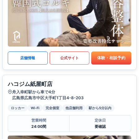
体験・相談予約
店舗情報
公式サイト
ハコジム紙屋町店
舟入幸町駅から車で4分
広島県広島市中区大手町1丁目4-8-203
ロッカー
Wi-Fi
完全個室
他店舗利用
駅から5分以内
営業時間
定休日
24:00間
要確認