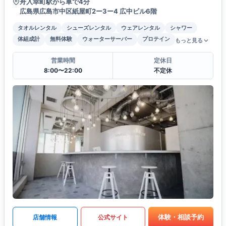
舟入幸町駅から車で4分
広島県広島市中区紙屋町2ー3ー4 広中ビル6階
タオルレンタル
シューズレンタル
ウェアレンタル
シャワー
体組成計
無料体験
ウォーターサーバー
プロテイン
もっと見る
営業時間
定休日
8:00〜22:00
不定休
体験・相談予約
店舗情報
公式サイト