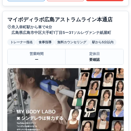
マイボディラボ広島アストラムライン本通店
舟入幸町駅から車で4分
広島県広島市中区大手町1丁目5ー31ソルレヴァンテ紙屋町
トレーナー指名
食事指導
無料カウンセリング
駅から5分以内
営業時間
定休日
ー
要確認