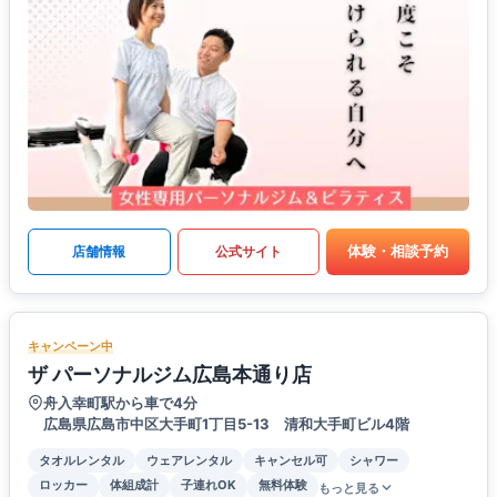
体験・相談予約
店舗情報
公式サイト
キャンペーン中
ザ パーソナルジム広島本通り店
舟入幸町駅から車で4分
広島県広島市中区大手町1丁目5-13 清和大手町ビル4階
タオルレンタル
ウェアレンタル
キャンセル可
シャワー
ロッカー
体組成計
子連れOK
無料体験
もっと見る