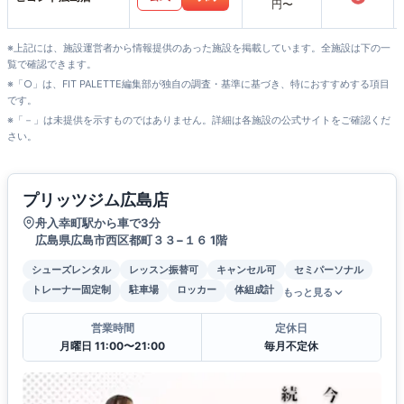
円〜
※上記には、施設運営者から情報提供のあった施設を掲載しています。全施設は下の一
覧で確認できます。
※「○」は、FIT PALETTE編集部が独自の調査・基準に基づき、特におすすめする項目
です。
※「－」は未提供を示すものではありません。詳細は各施設の公式サイトをご確認くだ
さい。
プリッツジム広島店
舟入幸町駅から車で3分
広島県広島市西区都町３３−１６ 1階
シューズレンタル
レッスン振替可
キャンセル可
セミパーソナル
トレーナー固定制
駐車場
ロッカー
体組成計
もっと見る
営業時間
定休日
月曜日 11:00〜21:00
毎月不定休