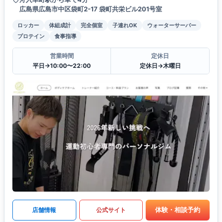
広島県広島市中区袋町2-17 袋町共栄ビル201号室
ロッカー
体組成計
完全個室
子連れOK
ウォーターサーバー
プロテイン
食事指導
営業時間
定休日
平日→10:00〜22:00
定休日→木曜日
体験・相談予約
店舗情報
公式サイト