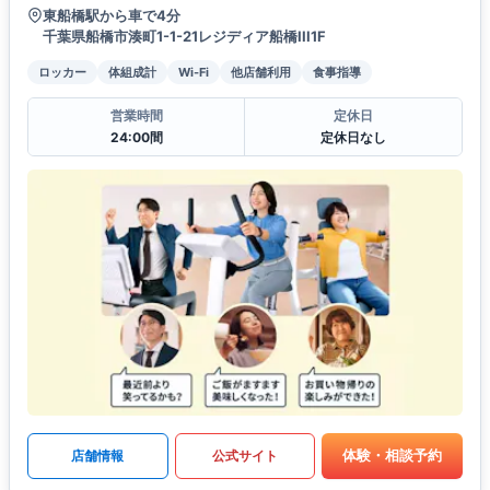
東船橋駅から車で4分
千葉県船橋市湊町1-1-21レジディア船橋III1F
ロッカー
体組成計
Wi-Fi
他店舗利用
食事指導
営業時間
定休日
24:00間
定休日なし
体験・相談予約
店舗情報
公式サイト