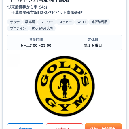
東船橋駅から車で4分
千葉県船橋市浜町2-2-7ビビット南船橋4F
サウナ
駐車場
シャワー
ロッカー
Wi-Fi
他店舗利用
プロテイン
駅から5分以内
営業時間
定休日
月~土7:00〜23:00
第 2 月曜日