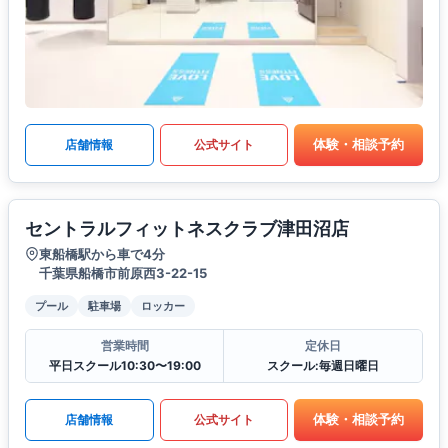
体験・相談予約
店舗情報
公式サイト
セントラルフィットネスクラブ津田沼店
東船橋駅から車で4分
千葉県船橋市前原西3-22-15
プール
駐車場
ロッカー
営業時間
定休日
平日スクール10:30〜19:00
スクール:毎週日曜日
体験・相談予約
店舗情報
公式サイト