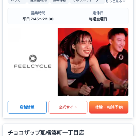
ロッカー
他店舗利用
無料体験
ミネラルウォーター
もっと見る
営業時間
定休日
平日 7:45〜22:30
毎週金曜日
体験・相談予約
店舗情報
公式サイト
チョコザップ船橋湊町一丁目店