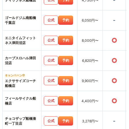
-
ティップネス船橋店
4,730円〜
ゴールドジム南船橋
-
公式
予約
6,050円〜
千葉店
エニタイムフィット
○
公式
予約
8,000円〜
ネス津田沼店
カーブスロハル津田
○
公式
予約
6,820円〜
沼店
キャンペーン中
○
公式
予約
エクササイズコーチ
9,900円〜
船橋店
フィールサイクル船
○
公式
予約
4,400円〜
橋店
チョコザップ船橋湊
-
公式
予約
3,278円〜
町一丁目店