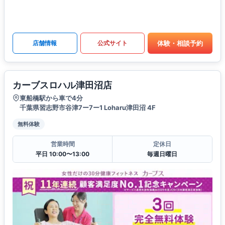
体験・相談予約
店舗情報
公式サイト
カーブスロハル津田沼店
東船橋駅から車で4分
千葉県習志野市谷津7ー7ー1 Loharu津田沼 4F
無料体験
営業時間
定休日
平日 10:00〜13:00
毎週日曜日