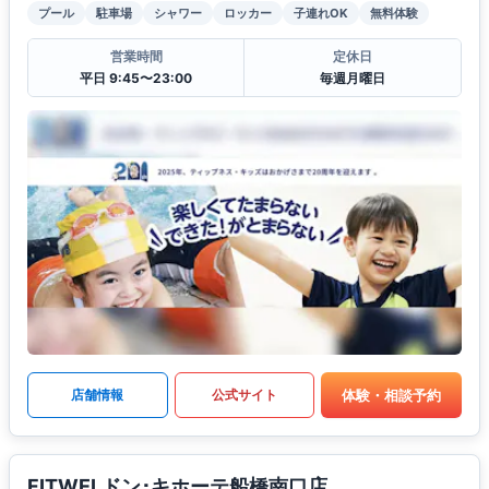
プール
駐車場
シャワー
ロッカー
子連れOK
無料体験
営業時間
定休日
平日 9:45〜23:00
毎週月曜日
体験・相談予約
店舗情報
公式サイト
FITWELドン･キホーテ船橋南口店