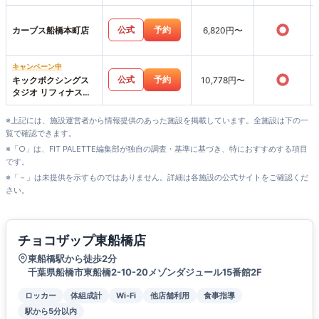
○
公式
予約
カーブス船橋本町店
6,820円〜
キャンペーン中
○
公式
予約
キックボクシングス
10,778円〜
タジオ リフィナス船
橋店
※上記には、施設運営者から情報提供のあった施設を掲載しています。全施設は下の一
覧で確認できます。
※「○」は、FIT PALETTE編集部が独自の調査・基準に基づき、特におすすめする項目
です。
※「－」は未提供を示すものではありません。詳細は各施設の公式サイトをご確認くだ
さい。
チョコザップ東船橋店
東船橋駅から徒歩2分
千葉県船橋市東船橋2-10-20メゾンダジュール15番館2F
ロッカー
体組成計
Wi-Fi
他店舗利用
食事指導
駅から5分以内