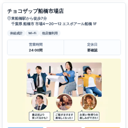
チョコザップ船橋市場店
東船橋駅から徒歩7分
千葉県 船橋市 市場4ー20ー12 エスポアール船橋 1F
体組成計
Wi-Fi
他店舗利用
営業時間
定休日
24:00間
要確認