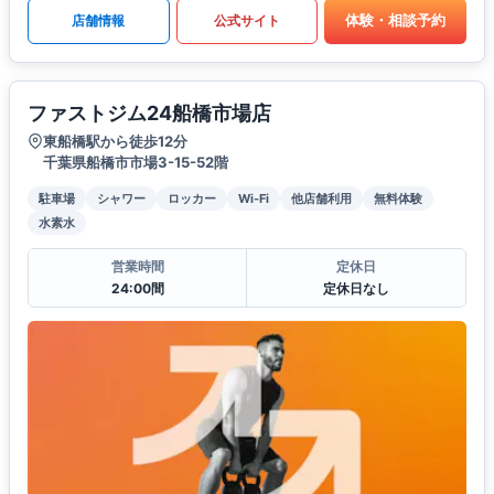
体験・相談予約
店舗情報
公式サイト
ファストジム24船橋市場店
東船橋駅から徒歩12分
千葉県船橋市市場3-15-52階
駐車場
シャワー
ロッカー
Wi-Fi
他店舗利用
無料体験
水素水
営業時間
定休日
24:00間
定休日なし