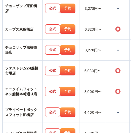
チョコザップ東船橋
-
公式
予約
3,278円〜
店
○
公式
予約
カーブス東船橋店
6,820円〜
チョコザップ船橋市
-
公式
予約
3,278円〜
場店
ファストジム24船橋
○
公式
予約
6,930円〜
市場店
エニタイムフィット
○
公式
予約
8,000円〜
ネス船橋本町通り店
プライベートボック
-
公式
予約
4,400円〜
スフィット船橋店
公式
予約