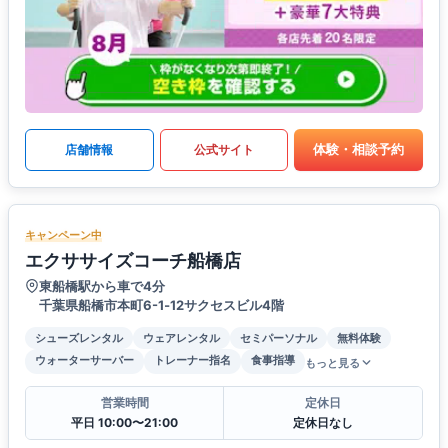
体験・相談予約
店舗情報
公式サイト
キャンペーン中
エクササイズコーチ船橋店
東船橋駅から車で4分
千葉県船橋市本町6-1‐12サクセスビル4階
シューズレンタル
ウェアレンタル
セミパーソナル
無料体験
ウォーターサーバー
トレーナー指名
食事指導
もっと見る
営業時間
定休日
平日 10:00〜21:00
定休日なし