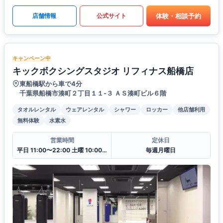
体験・相談予約
店舗情報
公式サイト
キャンペーン中
キックボクシングスタジオ リフィナス船橋店
東船橋駅から車で4分
千葉県船橋市湊町２丁目１１-３ ＡＳ湊町ビル６階
タオルレンタル
ウェアレンタル
シャワー
ロッカー
他店舗利用
無料体験
水素水
営業時間
定休日
平日 11:00〜22:00 土曜 10:00〜20:00 日・祝 10:00〜18:00
毎週月曜日