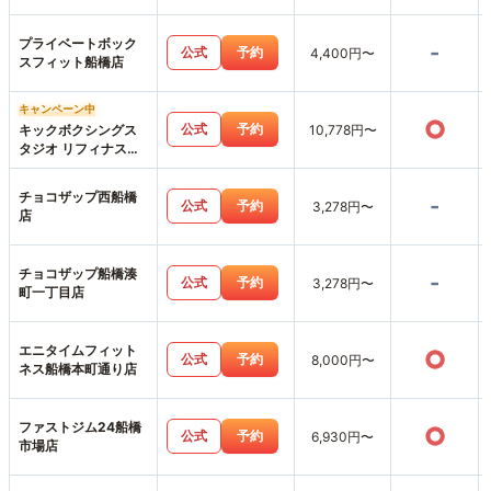
プライベートボック
-
公式
予約
4,400円〜
スフィット船橋店
キャンペーン中
○
公式
予約
キックボクシングス
10,778円〜
タジオ リフィナス船
橋店
チョコザップ西船橋
-
公式
予約
3,278円〜
店
チョコザップ船橋湊
-
公式
予約
3,278円〜
町一丁目店
エニタイムフィット
○
公式
予約
8,000円〜
ネス船橋本町通り店
ファストジム24船橋
○
公式
予約
6,930円〜
市場店