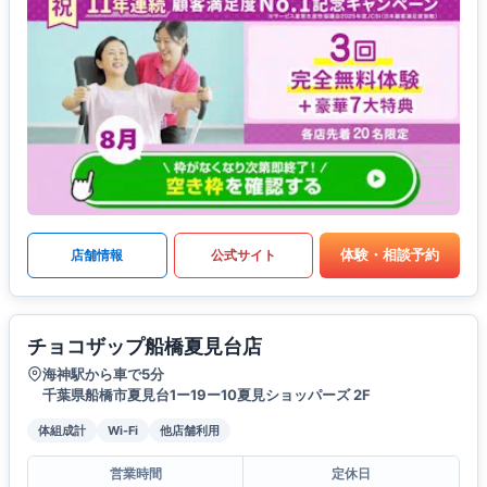
体験・相談予約
店舗情報
公式サイト
チョコザップ船橋夏見台店
海神駅から車で5分
千葉県船橋市夏見台1ー19ー10夏見ショッパーズ 2F
体組成計
Wi-Fi
他店舗利用
営業時間
定休日