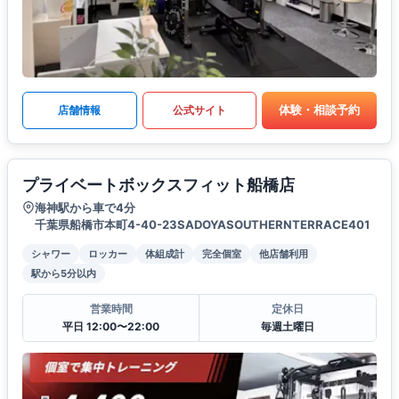
体験・相談予約
店舗情報
公式サイト
プライベートボックスフィット船橋店
海神駅から車で4分
千葉県船橋市本町4-40-23SADOYASOUTHERNTERRACE401
シャワー
ロッカー
体組成計
完全個室
他店舗利用
駅から5分以内
営業時間
定休日
平日 12:00〜22:00
毎週土曜日