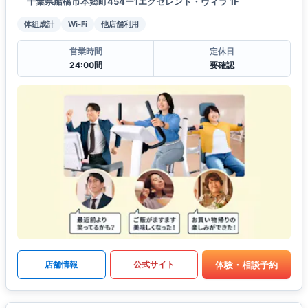
千葉県船橋市本郷町454ー1エクセレント・ヴィラ 1F
体組成計
Wi-Fi
他店舗利用
営業時間
定休日
24:00間
要確認
体験・相談予約
店舗情報
公式サイト