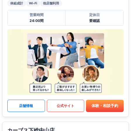
体組成計
Wi-Fi
他店舗利用
営業時間
定休日
24:00間
要確認
体験・相談予約
店舗情報
公式サイト
カーブス下総中山店