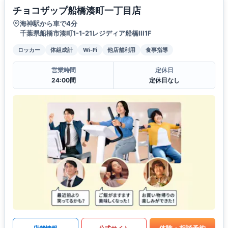
チョコザップ船橋湊町一丁目店
海神駅から車で4分
千葉県船橋市湊町1-1-21レジディア船橋III1F
ロッカー
体組成計
Wi-Fi
他店舗利用
食事指導
営業時間
定休日
24:00間
定休日なし