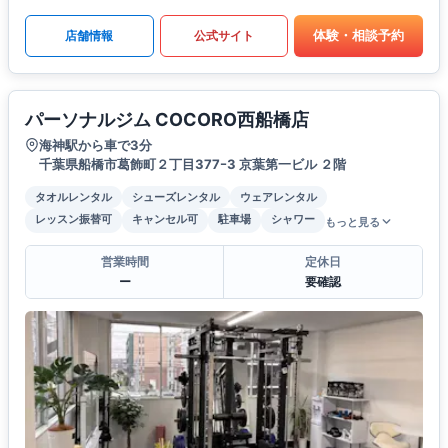
体験・相談予約
店舗情報
公式サイト
パーソナルジム COCORO西船橋店
海神駅から車で3分
千葉県船橋市葛飾町２丁目377ｰ3 京葉第一ビル ２階
タオルレンタル
シューズレンタル
ウェアレンタル
レッスン振替可
キャンセル可
駐車場
シャワー
もっと見る
営業時間
定休日
ー
要確認