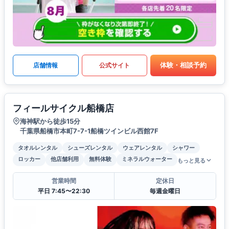
体験・相談予約
店舗情報
公式サイト
フィールサイクル船橋店
海神駅から徒歩15分
千葉県船橋市本町7-7-1船橋ツインビル西館7F
タオルレンタル
シューズレンタル
ウェアレンタル
シャワー
ロッカー
他店舗利用
無料体験
ミネラルウォーター
もっと見る
営業時間
定休日
平日 7:45〜22:30
毎週金曜日