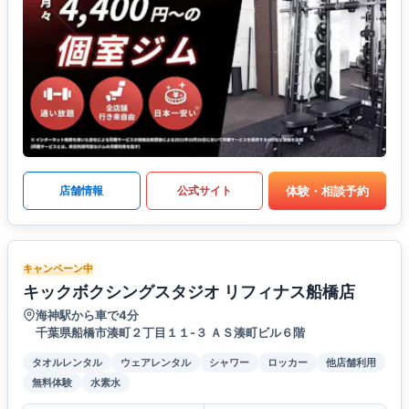
体験・相談予約
店舗情報
公式サイト
キャンペーン中
キックボクシングスタジオ リフィナス船橋店
海神駅から車で4分
千葉県船橋市湊町２丁目１１-３ ＡＳ湊町ビル６階
タオルレンタル
ウェアレンタル
シャワー
ロッカー
他店舗利用
無料体験
水素水