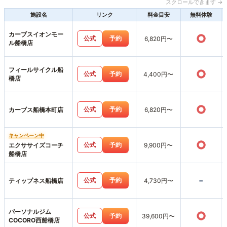
スクロールできます →
施設名
リンク
料金目安
無料体験
カーブスイオンモー
○
公式
予約
6,820円〜
ル船橋店
フィールサイクル船
○
公式
予約
4,400円〜
橋店
○
公式
予約
カーブス船橋本町店
6,820円〜
キャンペーン中
○
公式
予約
エクササイズコーチ
9,900円〜
船橋店
-
公式
予約
ティップネス船橋店
4,730円〜
パーソナルジム
○
公式
予約
39,600円〜
COCORO西船橋店