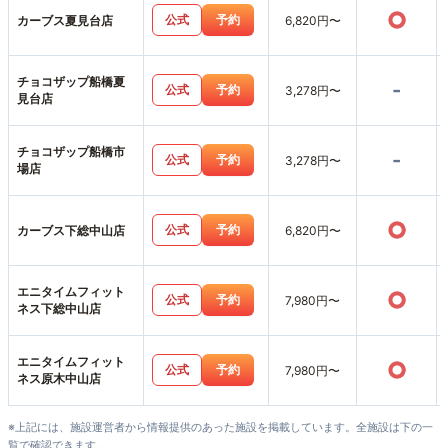
○
公式
予約
カーブス夏見台店
6,820円〜
チョコザップ船橋夏
-
公式
予約
3,278円〜
見台店
チョコザップ船橋市
-
公式
予約
3,278円〜
場店
○
公式
予約
カーブス下総中山店
6,820円〜
エニタイムフィット
○
公式
予約
7,980円〜
ネス下総中山店
エニタイムフィット
○
公式
予約
7,980円〜
ネス原木中山店
※上記には、施設運営者から情報提供のあった施設を掲載しています。全施設は下の一
覧で確認できます。