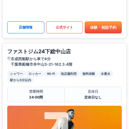
体験・相談予約
店舗情報
公式サイト
ファストジム24下総中山店
京成西船駅から車で4分
千葉県船橋市本中山3-21-162.3.4階
シャワー
ロッカー
Wi-Fi
他店舗利用
無料体験
水素水
駅から5分以内
営業時間
定休日
24:00間
定休日なし