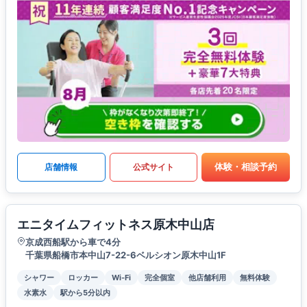
体験・相談予約
店舗情報
公式サイト
エニタイムフィットネス原木中山店
京成西船駅から車で4分
千葉県船橋市本中山7-22-6ベルシオン原木中山1F
シャワー
ロッカー
Wi-Fi
完全個室
他店舗利用
無料体験
水素水
駅から5分以内