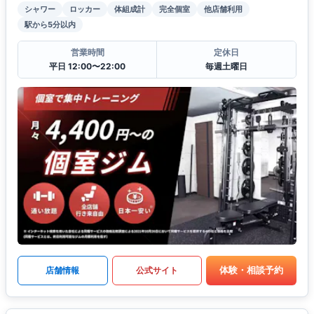
シャワー
ロッカー
体組成計
完全個室
他店舗利用
駅から5分以内
営業時間
定休日
平日 12:00〜22:00
毎週土曜日
体験・相談予約
店舗情報
公式サイト