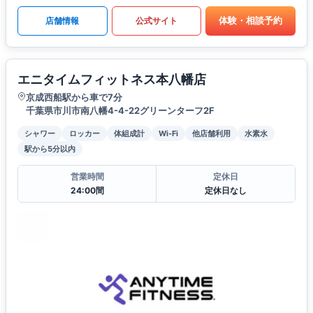
体験・相談予約
店舗情報
公式サイト
エニタイムフィットネス本八幡店
京成西船駅から車で7分
千葉県市川市南八幡4-4-22グリーンターフ2F
シャワー
ロッカー
体組成計
Wi-Fi
他店舗利用
水素水
駅から5分以内
営業時間
定休日
24:00間
定休日なし