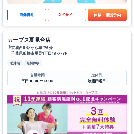
体験・相談予約
店舗情報
公式サイト
カーブス夏見台店
京成西船駅から車で6分
千葉県船橋市夏見1丁目18-7-3F
駐車場
無料体験
営業時間
定休日
平日 10:00〜13:00
毎週日曜日