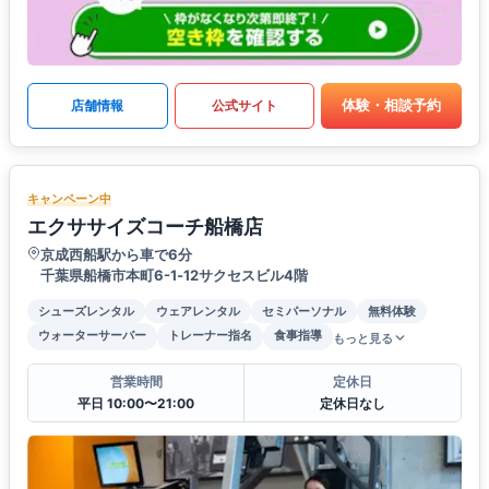
体験・相談予約
店舗情報
公式サイト
キャンペーン中
エクササイズコーチ船橋店
京成西船駅から車で6分
千葉県船橋市本町6-1‐12サクセスビル4階
シューズレンタル
ウェアレンタル
セミパーソナル
無料体験
ウォーターサーバー
トレーナー指名
食事指導
もっと見る
営業時間
定休日
平日 10:00〜21:00
定休日なし