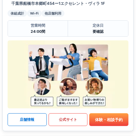
千葉県船橋市本郷町454ー1エクセレント・ヴィラ 1F
体組成計
Wi-Fi
他店舗利用
営業時間
定休日
24:00間
要確認
体験・相談予約
店舗情報
公式サイト