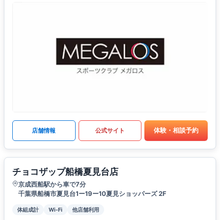
体験・相談予約
店舗情報
公式サイト
チョコザップ船橋夏見台店
京成西船駅から車で7分
千葉県船橋市夏見台1ー19ー10夏見ショッパーズ 2F
体組成計
Wi-Fi
他店舗利用