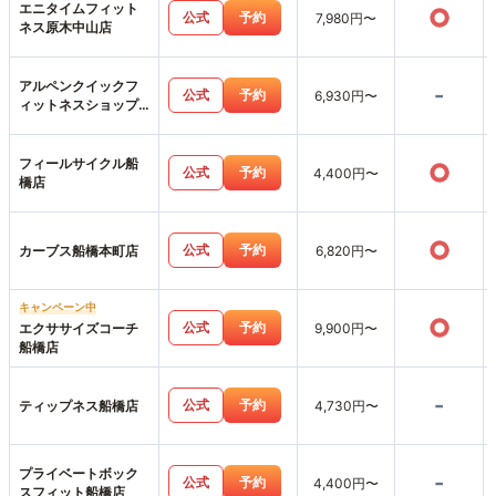
エニタイムフィット
○
公式
予約
7,980円〜
ネス原木中山店
アルペンクイックフ
-
公式
予約
6,930円〜
ィットネスショップ
ス市川店
フィールサイクル船
○
公式
予約
4,400円〜
橋店
○
公式
予約
カーブス船橋本町店
6,820円〜
キャンペーン中
○
公式
予約
エクササイズコーチ
9,900円〜
船橋店
-
公式
予約
ティップネス船橋店
4,730円〜
プライベートボック
-
公式
予約
4,400円〜
スフィット船橋店