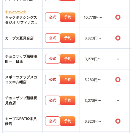
キャンペーン中
○
公式
予約
キックボクシングス
10,778円〜
タジオ リフィナス船
橋店
○
公式
予約
カーブス夏見台店
6,820円〜
チョコザップ船橋湊
-
公式
予約
3,278円〜
町一丁目店
スポーツクラブメガ
○
公式
予約
5,280円〜
ロス本八幡店
チョコザップ船橋夏
-
公式
予約
3,278円〜
見台店
カーブスPATIO本八
○
公式
予約
6,820円〜
幡店