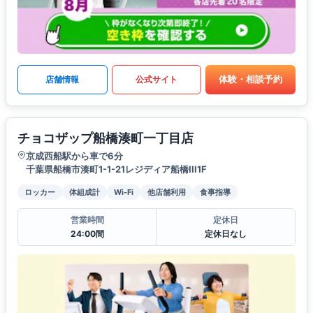
体験・相談予約
店舗情報
公式サイト
チョコザップ船橋湊町一丁目店
京成西船駅から車で6分
千葉県船橋市湊町1-1-21レジディア船橋III1F
ロッカー
体組成計
Wi-Fi
他店舗利用
食事指導
営業時間
定休日
24:00間
定休日なし