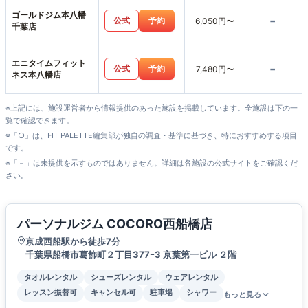
ゴールドジム本八幡
-
公式
予約
6,050円〜
千葉店
エニタイムフィット
-
公式
予約
7,480円〜
ネス本八幡店
※上記には、施設運営者から情報提供のあった施設を掲載しています。全施設は下の一
覧で確認できます。
※「○」は、FIT PALETTE編集部が独自の調査・基準に基づき、特におすすめする項目
です。
※「－」は未提供を示すものではありません。詳細は各施設の公式サイトをご確認くだ
さい。
パーソナルジム COCORO西船橋店
京成西船駅から徒歩7分
千葉県船橋市葛飾町２丁目377ｰ3 京葉第一ビル ２階
タオルレンタル
シューズレンタル
ウェアレンタル
レッスン振替可
キャンセル可
駐車場
シャワー
もっと見る