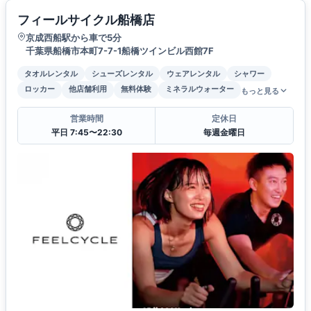
フィールサイクル船橋店
京成西船駅から車で5分
千葉県船橋市本町7-7-1船橋ツインビル西館7F
タオルレンタル
シューズレンタル
ウェアレンタル
シャワー
ロッカー
他店舗利用
無料体験
ミネラルウォーター
もっと見る
営業時間
定休日
平日 7:45〜22:30
毎週金曜日