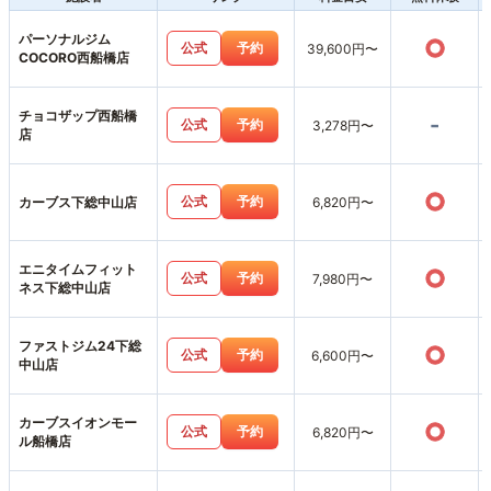
パーソナルジム
○
公式
予約
39,600円〜
COCORO西船橋店
チョコザップ西船橋
-
公式
予約
3,278円〜
店
○
公式
予約
カーブス下総中山店
6,820円〜
エニタイムフィット
○
公式
予約
7,980円〜
ネス下総中山店
ファストジム24下総
○
公式
予約
6,600円〜
中山店
カーブスイオンモー
○
公式
予約
6,820円〜
ル船橋店