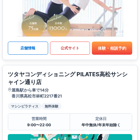
体験・相談予約
店舗情報
公式サイト
ツタヤコンディショニング PILATES高松サンシ
ャイン通り店
屋島駅から車で14分
香川県高松市林町2217番21
マシンピラティス
無料体験
営業時間
定休日
9:00〜22:00
年中無休/年末年始除く