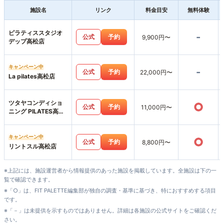
施設名
リンク
料金目安
無料体験
ピラティススタジオ
-
公式
予約
9,900円〜
デップ高松店
キャンペーン中
-
公式
予約
22,000円〜
La pilates高松店
ツタヤコンディショ
○
公式
予約
11,000円〜
ニング PILATES高松
サンシャイン通り店
キャンペーン中
○
公式
予約
8,800円〜
リントスル高松店
※上記には、施設運営者から情報提供のあった施設を掲載しています。全施設は下の一
覧で確認できます。
※「○」は、FIT PALETTE編集部が独自の調査・基準に基づき、特におすすめする項目
です。
※「－」は未提供を示すものではありません。詳細は各施設の公式サイトをご確認くだ
さい。