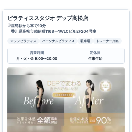
ピラティススタジオ デップ高松店
屋島駅から車で10分
香川県高松市勅使町1168ー1WLCビル2F204号室
マシンピラティス
パーソナルピラティス
駐車場
トレーナー指名
営業時間
定休日
月・火・金 9:00〜20:00
年末年始