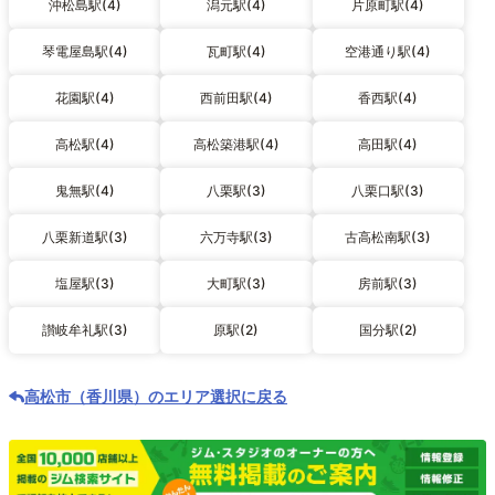
沖松島駅(4)
潟元駅(4)
片原町駅(4)
琴電屋島駅(4)
瓦町駅(4)
空港通り駅(4)
花園駅(4)
西前田駅(4)
香西駅(4)
高松駅(4)
高松築港駅(4)
高田駅(4)
鬼無駅(4)
八栗駅(3)
八栗口駅(3)
八栗新道駅(3)
六万寺駅(3)
古高松南駅(3)
塩屋駅(3)
大町駅(3)
房前駅(3)
讃岐牟礼駅(3)
原駅(2)
国分駅(2)
高松市（香川県）のエリア選択に戻る