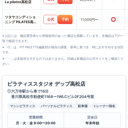
La pilates高松店
ツタヤコンディショ
○
公式
予約
11,000円〜
ニング PILATES高松
サンシャイン通り店
※上記には、施設運営者から情報提供のあった施設を掲載しています。全施設は下の一
覧で確認できます。
※「○」は、FIT PALETTE編集部が独自の調査・基準に基づき、特におすすめする項目
です。
※「－」は未提供を示すものではありません。詳細は各施設の公式サイトをご確認くだ
さい。
ピラティススタジオ デップ高松店
六万寺駅から車で15分
香川県高松市勅使町1168ー1WLCビル2F204号室
マシンピラティス
パーソナルピラティス
駐車場
トレーナー指名
営業時間
定休日
月・火・金 9:00〜20:00
年末年始