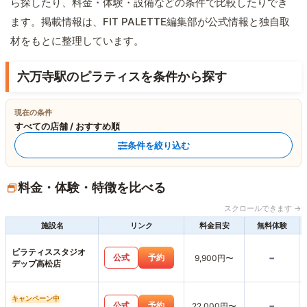
ら探したり、料金・体験・設備などの条件で比較したりでき
ます。掲載情報は、FIT PALETTE編集部が公式情報と独自取
材をもとに整理しています。
六万寺駅のピラティスを条件から探す
現在の条件
すべての店舗 / おすすめ順
条件を絞り込む
料金・体験・特徴を比べる
スクロールできます →
施設名
リンク
料金目安
無料体験
ピラティススタジオ
-
公式
予約
9,900円〜
デップ高松店
キャンペーン中
-
公式
予約
22,000円〜