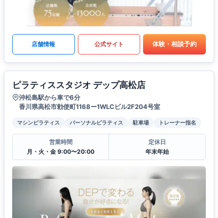
体験・相談予約
店舗情報
公式サイト
ピラティススタジオ デップ高松店
沖松島駅から車で6分
香川県高松市勅使町1168ー1WLCビル2F204号室
マシンピラティス
パーソナルピラティス
駐車場
トレーナー指名
営業時間
定休日
月・火・金 9:00〜20:00
年末年始