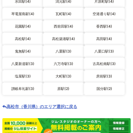
水田駅(4)
潟元駅(4)
片原町駅(4)
琴電屋島駅(4)
瓦町駅(4)
空港通り駅(4)
花園駅(4)
西前田駅(4)
香西駅(4)
高松駅(4)
高松築港駅(4)
高田駅(4)
鬼無駅(4)
八栗駅(3)
八栗口駅(3)
八栗新道駅(3)
六万寺駅(3)
古高松南駅(3)
塩屋駅(3)
大町駅(3)
房前駅(3)
讃岐牟礼駅(3)
原駅(2)
国分駅(2)
高松市（香川県）のエリア選択に戻る