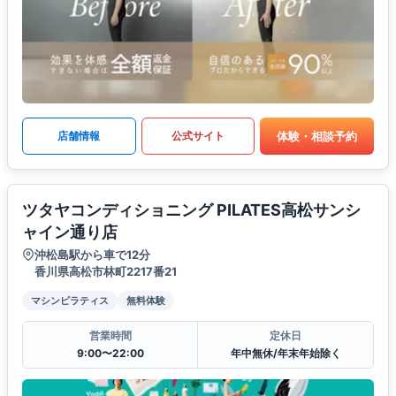
体験・相談予約
店舗情報
公式サイト
ツタヤコンディショニング PILATES高松サンシ
ャイン通り店
沖松島駅から車で12分
香川県高松市林町2217番21
マシンピラティス
無料体験
営業時間
定休日
9:00〜22:00
年中無休/年末年始除く