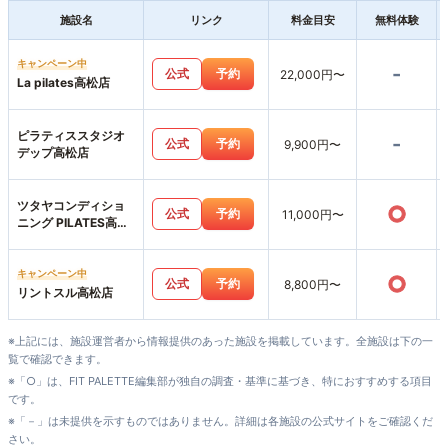
施設名
リンク
料金目安
無料体験
キャンペーン中
-
公式
予約
22,000円〜
La pilates高松店
ピラティススタジオ
-
公式
予約
9,900円〜
デップ高松店
ツタヤコンディショ
○
公式
予約
11,000円〜
ニング PILATES高松
サンシャイン通り店
キャンペーン中
○
公式
予約
8,800円〜
リントスル高松店
※上記には、施設運営者から情報提供のあった施設を掲載しています。全施設は下の一
覧で確認できます。
※「○」は、FIT PALETTE編集部が独自の調査・基準に基づき、特におすすめする項目
です。
※「－」は未提供を示すものではありません。詳細は各施設の公式サイトをご確認くだ
さい。