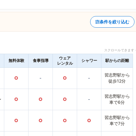
条件を絞り込む
スクロールできます 
ウェア
無料体験
食事指導
シャワー
駅からの距離
レンタル
習志野駅から
○
-
○
-
徒歩12分
習志野駅から
〜
○
○
○
-
車で6分
習志野駅から
○
○
○
○
車で7分