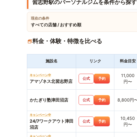
習志野駅のパーソナルジムを条件から探す
現在の条件
すべての店舗 / おすすめ順
料金・体験・特徴を比べる
施設名
リンク
料金目安
11,000
キャンペーン中
公式
予約
アマゾネス北習志野店
円〜
かたぎり塾津田沼店
8,800円
公式
予約
キャンペーン中
10,450
24/7ワークアウト津田
公式
予約
円〜
沼店
キャンペーン中