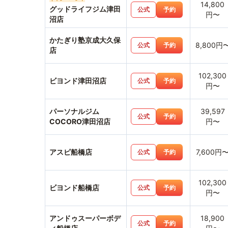
14,800
グッドライフジム津田
公式
予約
円〜
沼店
かたぎり塾京成大久保
8,800円
公式
予約
店
102,300
ビヨンド津田沼店
公式
予約
円〜
パーソナルジム
39,597
公式
予約
COCORO津田沼店
円〜
アスピ船橋店
7,600円
公式
予約
102,300
ビヨンド船橋店
公式
予約
円〜
アンドゥスーパーボデ
18,900
公式
予約