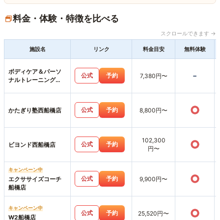
料金・体験・特徴を比べる
スクロールできます →
施設名
リンク
料金目安
無料体験
ボディケア＆パーソ
-
公式
予約
7,380円〜
ナルトレーニング
LACIQ西船橋店
○
公式
予約
かたぎり塾西船橋店
8,800円〜
102,300
○
公式
予約
ビヨンド西船橋店
円〜
キャンペーン中
○
公式
予約
エクササイズコーチ
9,900円〜
船橋店
キャンペーン中
○
公式
予約
25,520円〜
W2船橋店