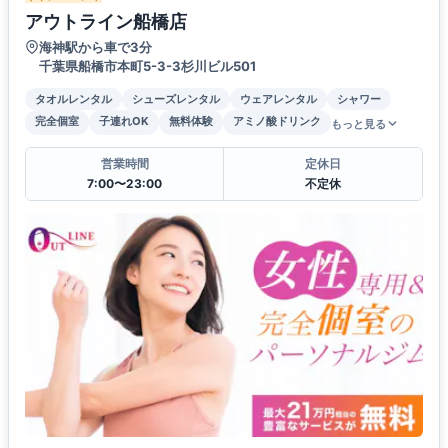
アウトライン船橋店
海神駅から車で3分
千葉県船橋市本町5-3-3杉川ビル501
タオルレンタル
シューズレンタル
ウェアレンタル
シャワー
完全個室
子連れOK
無料体験
アミノ酸ドリンク
もっと見る
営業時間
定休日
7:00〜23:00
不定休