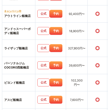
キャンペーン中
○
公式
予約
92,400円〜
アウトライン船橋店
アンドゥスーパーボ
○
公式
予約
18,900円〜
ディ船橋店
○
公式
予約
ライザップ船橋店
327,800円〜
パーソナルジム
○
公式
予約
39,600円〜
COCORO西船橋店
102,300
○
公式
予約
ビヨンド船橋店
円〜
○
公式
予約
アスピ船橋店
7,600円〜