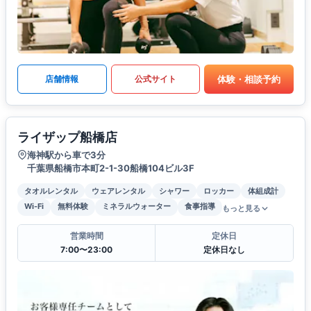
体験・相談予約
店舗情報
公式サイト
ライザップ船橋店
海神駅から車で3分
千葉県船橋市本町2-1-30船橋104ビル3F
タオルレンタル
ウェアレンタル
シャワー
ロッカー
体組成計
Wi-Fi
無料体験
ミネラルウォーター
食事指導
もっと見る
営業時間
定休日
7:00〜23:00
定休日なし