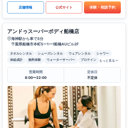
体験・相談予約
店舗情報
公式サイト
アンドゥスーパーボディ船橋店
海神駅から車で3分
千葉県船橋市本町5ー1ー1船橋AUビル2F
タオルレンタル
シューズレンタル
ウェアレンタル
シャワー
体組成計
無料体験
ウォーターサーバー
プロテイン
もっと見る
営業時間
定休日
8:00〜22:00
不定休