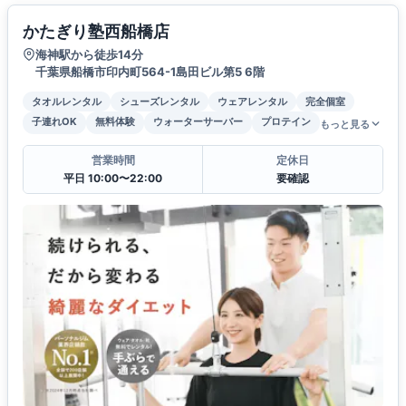
かたぎり塾西船橋店
海神駅から徒歩14分
千葉県船橋市印内町564-1島田ビル第5 6階
タオルレンタル
シューズレンタル
ウェアレンタル
完全個室
子連れOK
無料体験
ウォーターサーバー
プロテイン
もっと見る
営業時間
定休日
平日 10:00〜22:00
要確認