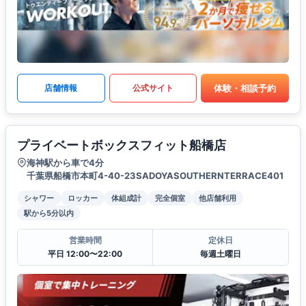
体験・相談予約
店舗情報
公式サイト
プライベートボックスフィット船橋店
海神駅から車で4分
千葉県船橋市本町4-40-23SADOYASOUTHERNTERRACE401
シャワー
ロッカー
体組成計
完全個室
他店舗利用
駅から5分以内
営業時間
定休日
平日 12:00〜22:00
毎週土曜日