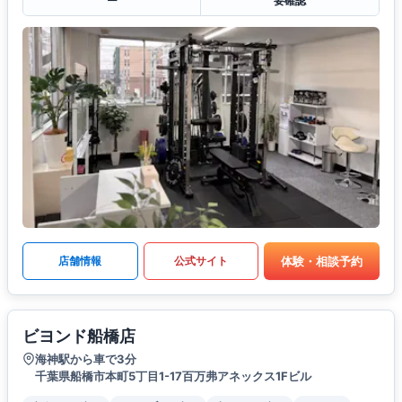
ー
要確認
体験・相談予約
店舗情報
公式サイト
ビヨンド船橋店
海神駅から車で3分
千葉県船橋市本町5丁目1-17百万弗アネックス1Fビル