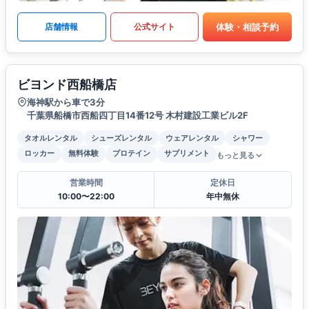
体験・相談予約
店舗情報
公式サイト
ビヨンド西船橋店
海神駅から車で3分
千葉県船橋市西船四丁目14番12号 木村建設工業ビル2F
タオルレンタル
シューズレンタル
ウェアレンタル
シャワー
ロッカー
無料体験
プロテイン
サプリメント
もっと見る
営業時間
定休日
10:00〜22:00
年中無休