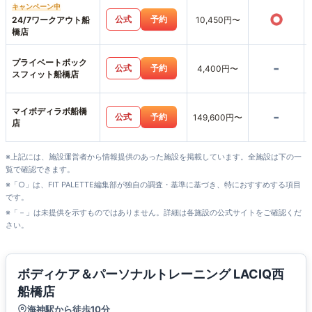
キャンペーン中
○
公式
予約
24/7ワークアウト船
10,450円〜
橋店
プライベートボック
-
公式
予約
4,400円〜
スフィット船橋店
マイボディラボ船橋
-
公式
予約
149,600円〜
店
※上記には、施設運営者から情報提供のあった施設を掲載しています。全施設は下の一
覧で確認できます。
※「○」は、FIT PALETTE編集部が独自の調査・基準に基づき、特におすすめする項目
です。
※「－」は未提供を示すものではありません。詳細は各施設の公式サイトをご確認くだ
さい。
ボディケア＆パーソナルトレーニング LACIQ西
船橋店
海神駅から徒歩10分