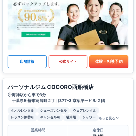
体験・相談予約
店舗情報
公式サイト
パーソナルジム COCORO西船橋店
海神駅から車で3分
千葉県船橋市葛飾町２丁目377ｰ3 京葉第一ビル ２階
タオルレンタル
シューズレンタル
ウェアレンタル
レッスン振替可
キャンセル可
駐車場
シャワー
もっと見る
営業時間
定休日