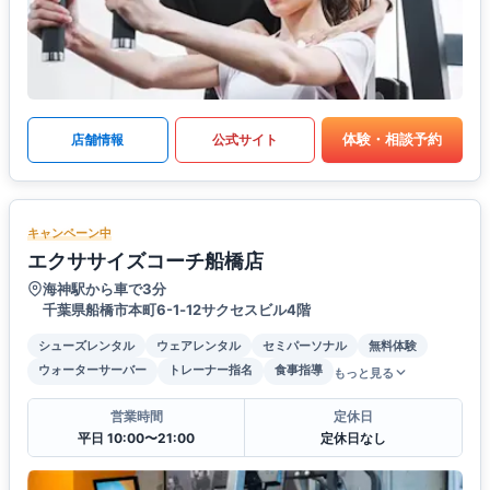
体験・相談予約
店舗情報
公式サイト
キャンペーン中
エクササイズコーチ船橋店
海神駅から車で3分
千葉県船橋市本町6-1‐12サクセスビル4階
シューズレンタル
ウェアレンタル
セミパーソナル
無料体験
ウォーターサーバー
トレーナー指名
食事指導
もっと見る
営業時間
定休日
平日 10:00〜21:00
定休日なし