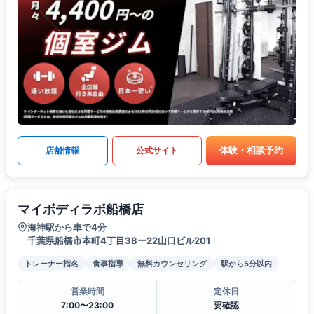
体験・相談予約
店舗情報
公式サイト
マイボディラボ船橋店
海神駅から車で4分
千葉県船橋市本町4丁目38ー22山口ビル201
トレーナー指名
食事指導
無料カウンセリング
駅から5分以内
営業時間
定休日
7:00〜23:00
要確認