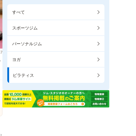
すべて
スポーツジム
パーソナルジム
7
ヨガ
で
ピラティス
→