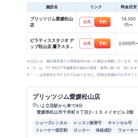
施設名
リンク
料金目安
プリッツジム愛媛松山
14,300
公式
予約
店
円〜
ピラティススタジオ デ
3,000円
公式
予約
ップ松山店 鷹子スタジ
オ
※上記には、施設運営者から情報提供のあった施設を掲載しています。
※「○」は、FIT PALETTE編集部が独自の調査・基準に基づき、特にお
※「－」は未提供を示すものではありません。詳細は各施設の公式サイト
プリッツジム愛媛松山店
いよ立花駅から車で4分
愛媛県松山市千舟町６丁目2−１６ イイオビル 2階
シューズレンタル
レッスン振替可
キャンセル可
トレーナー固定制
ロッカー
体組成計
ウォーター