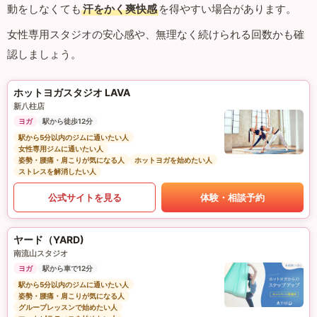
動をしなくても
汗をかく爽快感
を得やすい場合があります。
女性専用スタジオの安心感や、無理なく続けられる回数かも確
認しましょう。
ホットヨガスタジオ LAVA
新八柱店
ヨガ
駅から徒歩12分
駅から5分以内のジムに通いたい人
女性専用ジムに通いたい人
姿勢・腰痛・肩こりが気になる人
ホットヨガを始めたい人
ストレスを解消したい人
公式サイトを見る
体験・相談予約
ヤード（YARD)
南流山スタジオ
ヨガ
駅から車で12分
駅から5分以内のジムに通いたい人
姿勢・腰痛・肩こりが気になる人
グループレッスンで始めたい人