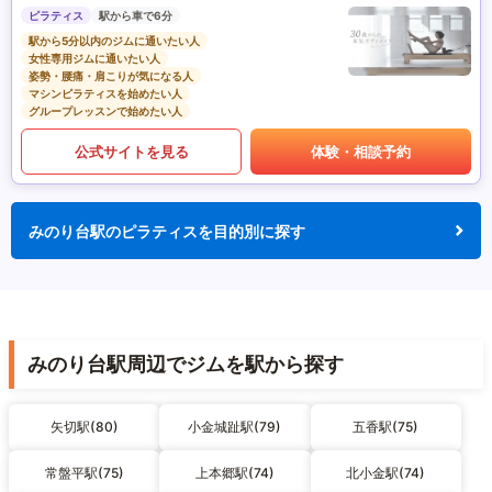
ピラティス
駅から車で6分
駅から5分以内のジムに通いたい人
女性専用ジムに通いたい人
姿勢・腰痛・肩こりが気になる人
マシンピラティスを始めたい人
グループレッスンで始めたい人
公式サイトを見る
体験・相談予約
みのり台駅のピラティスを目的別に探す
みのり台駅周辺でジムを駅から探す
矢切駅(80)
小金城趾駅(79)
五香駅(75)
常盤平駅(75)
上本郷駅(74)
北小金駅(74)