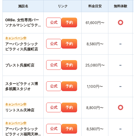
施設名
リンク
料金目安
無料体験
ORBe. 女性専用パー
○
公式
予約
61,600円〜
ソナルマシンピラテ
ィス＆ジム中洲天神
店
キャンペーン中
-
公式
予約
アーバンクラシック
8,580円〜
ピラティス呉服町店
-
公式
予約
ブレスト呉服町店
25,080円〜
スターピラティス博
-
公式
予約
1,100円〜
多祇園スタジオ
キャンペーン中
○
公式
予約
8,800円〜
リントスル天神店
キャンペーン中
-
公式
予約
アーバンクラシック
8,580円〜
ピラティス福岡天神