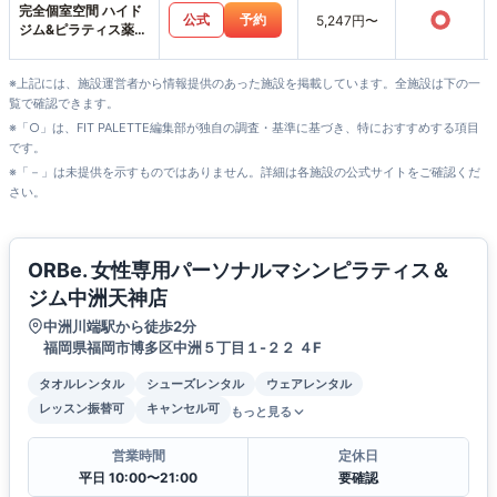
完全個室空間 ハイド
○
公式
予約
5,247円〜
ジム&ピラティス薬院
渡辺通店
※上記には、施設運営者から情報提供のあった施設を掲載しています。全施設は下の一
覧で確認できます。
※「○」は、FIT PALETTE編集部が独自の調査・基準に基づき、特におすすめする項目
です。
※「－」は未提供を示すものではありません。詳細は各施設の公式サイトをご確認くだ
さい。
ORBe. 女性専用パーソナルマシンピラティス＆
ジム中洲天神店
中洲川端駅から徒歩2分
福岡県福岡市博多区中洲５丁目１-２２ ４F
タオルレンタル
シューズレンタル
ウェアレンタル
レッスン振替可
キャンセル可
もっと見る
営業時間
定休日
平日 10:00〜21:00
要確認