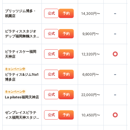
店
プリッツジム博多・
-
公式
予約
14,300円〜
祇園店
ピラティススタジオ
-
公式
予約
9,900円〜
デップ福岡舞鶴スタ
ジオ店
ピラティスケー福岡
○
公式
予約
12,320円〜
天神店
キャンペーン中
-
公式
予約
ピラティス&ジム1to1
6,600円〜
博多店
キャンペーン中
-
公式
予約
22,000円〜
La pilates福岡天神店
ゼンプレイスピラテ
○
公式
予約
10,450円〜
ィス福岡天神スタジ
オ店