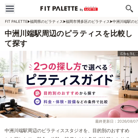
FIT PALETTE
福岡県のピラティス
福岡市博多区のピラティス
中洲川端駅の
中洲川端駅周辺のピラティスを比較し
て探す
最終更新日：2026/08/07
中洲川端駅周辺のピラティススタジオを、目的別のおすすめ