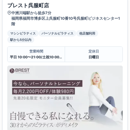
ブレスト呉服町店
中洲川端駅から徒歩7分
福岡県福岡市博多区上呉服町10番10号呉服町ビジネスセンター1
階
マシンピラティス
パーソナルピラティス
他店舗利用
駅から5分以内
営業時間
定休日
平日 10:00〜21:00/土祝10:00〜19:30
日曜日