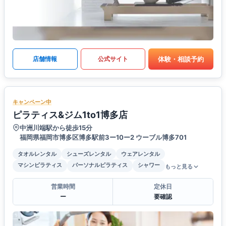
体験・相談予約
店舗情報
公式サイト
キャンペーン中
ピラティス&ジム1to1博多店
中洲川端駅から徒歩15分
福岡県福岡市博多区博多駅前3ー10ー2 ウーブル博多701
タオルレンタル
シューズレンタル
ウェアレンタル
マシンピラティス
パーソナルピラティス
シャワー
もっと見る
営業時間
定休日
ー
要確認