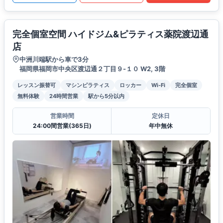
完全個室空間 ハイドジム&ピラティス薬院渡辺通
店
中洲川端駅から車で3分
福岡県福岡市中央区渡辺通２丁目９-１０ W2, 3階
レッスン振替可
マシンピラティス
ロッカー
Wi-Fi
完全個室
無料体験
24時間営業
駅から5分以内
営業時間
定休日
24:00間営業(365日)
年中無休