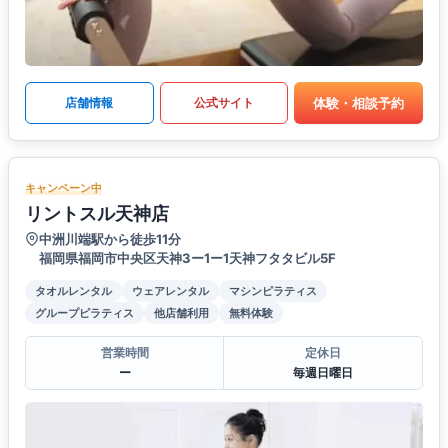
体験・相談予約
店舗情報
公式サイト
キャンペーン中
リントスル天神店
中洲川端駅から徒歩11分
福岡県福岡市中央区天神3ー1ー1天神フタタビル5F
タオルレンタル
ウェアレンタル
マシンピラティス
グループピラティス
他店舗利用
無料体験
営業時間
定休日
ー
毎週日曜日