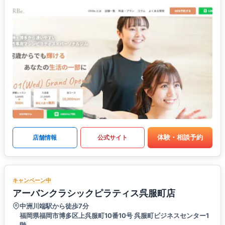
体験・相談予約
店舗情報
公式サイト
キャンペーン中
アーバンクラシックピラティス呉服町店
中洲川端駅から徒歩7分
福岡県福岡市博多区上呉服町10番10号 呉服町ビジネスセンター1
階