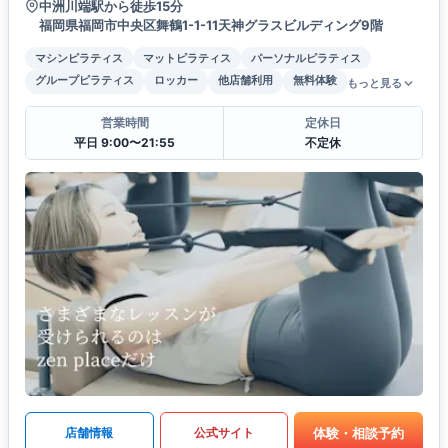
中洲川端駅から徒歩15分
福岡県福岡市中央区舞鶴1-1-11天神グラスビルディング9階
マシンピラティス
マットピラティス
パーソナルピラティス
グループピラティス
ロッカー
他店舗利用
無料体験
もっと見る
営業時間
定休日
平日 9:00〜21:55
不定休
体験・相談予約
店舗情報
公式サイト