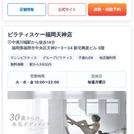
体験・相談予約
店舗情報
公式サイト
ピラティスケー福岡天神店
中洲川端駅から徒歩14分
福岡県福岡市中央区天神2ー3ー34 新宅興産ビル 3階
マシンピラティス
グループピラティス
子連れOK
他店舗利用
無料体験
駅から5分以内
営業時間
定休日
火・水・金 10:00〜22:00
毎週月曜日