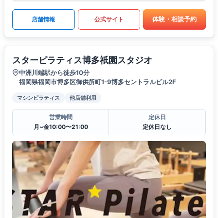
体験・相談予約
店舗情報
公式サイト
スターピラティス博多祇園スタジオ
中洲川端駅から徒歩10分
福岡県福岡市博多区御供所町1-9博多セントラルビル2F
マシンピラティス
他店舗利用
営業時間
定休日
月~金10:00〜21:00
定休日なし