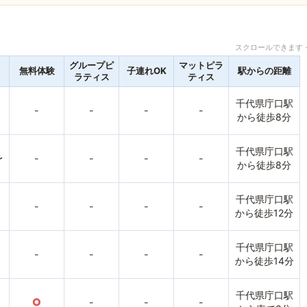
スクロールできます 
グループピ
マットピラ
無料体験
子連れOK
駅からの距離
ラティス
ティス
千代県庁口駅
-
-
-
-
から徒歩8分
千代県庁口駅
〜
-
-
-
-
から徒歩8分
千代県庁口駅
〜
-
-
-
-
から徒歩12分
千代県庁口駅
-
-
-
-
から徒歩14分
千代県庁口駅
○
-
-
-