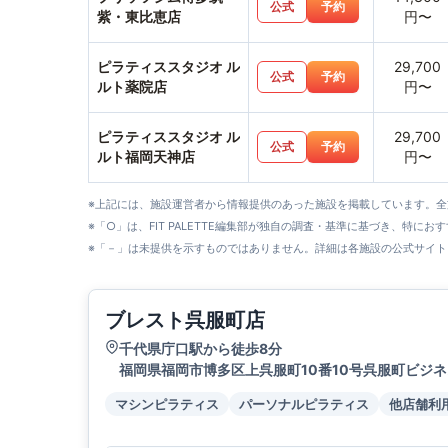
公式
予約
紫・東比恵店
円〜
ピラティススタジオ ル
29,700
公式
予約
ルト薬院店
円〜
ピラティススタジオ ル
29,700
公式
予約
ルト福岡天神店
円〜
※上記には、施設運営者から情報提供のあった施設を掲載しています。
※「○」は、FIT PALETTE編集部が独自の調査・基準に基づき、特にお
※「－」は未提供を示すものではありません。詳細は各施設の公式サイト
ブレスト呉服町店
千代県庁口駅から徒歩8分
福岡県福岡市博多区上呉服町10番10号呉服町ビジネ
マシンピラティス
パーソナルピラティス
他店舗利