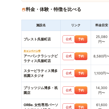
料金・体験・特徴を比べる
施設名
リンク
料金目安
25,080
ブレスト呉服町店
公式
予約
円〜
キャンペーン中
アーバンクラシックピ
8,580円
公式
予約
ラティス呉服町店
スターピラティス博多
1,100円
公式
予約
祇園スタジオ
プリッツジム博多・祇
14,300
公式
予約
園店
円〜
ORBe. 女性専用パーソ
61,600
公式
予約