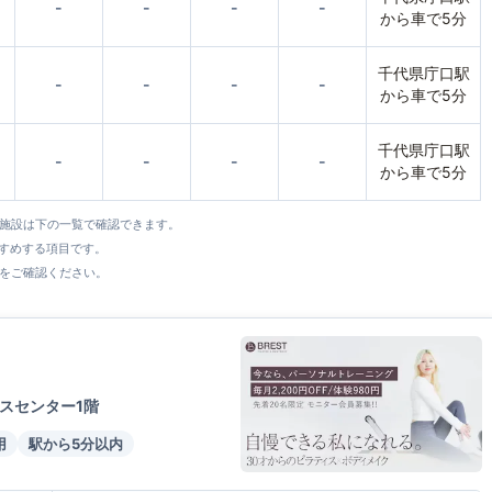
-
-
-
-
から車で5分
千代県庁口駅
-
-
-
-
から車で5分
千代県庁口駅
-
-
-
-
から車で5分
全施設は下の一覧で確認できます。
すすめする項目です。
をご確認ください。
スセンター1階
用
駅から5分以内