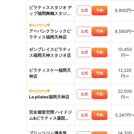
ピラティススタジオ デ
9,900円
公式
予約
ップ福岡舞鶴スタジオ
店
キャンペーン中
アーバンクラシックピ
8,580円
公式
予約
ラティス福岡天神店
ゼンプレイスピラティ
10,450
公式
予約
ス福岡天神スタジオ店
円〜
ピラティスケー福岡天
12,320
公式
予約
神店
円〜
22,000
キャンペーン中
公式
予約
La pilates福岡天神店
円〜
完全個室空間 ハイドジ
5,247円
公式
予約
ム&ピラティス薬院渡
辺通店
プリッツジム博多筑
14,300