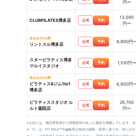
円〜
13,090
CLUBPILATES博多店
公式
予約
円〜
キャンペーン中
8,800円
公式
予約
リントスル博多店
スターピラティス博多
1,100円
公式
予約
マルイスタジオ
キャンペーン中
ピラティス&ジム1to1
6,600円
公式
予約
博多店
ピラティススタジオ ル
29,700
公式
予約
ルト薬院店
円〜
※上記には、施設運営者から情報提供のあった施設を掲載しています。
※「○」は、FIT PALETTE編集部が独自の調査・基準に基づき、特にお