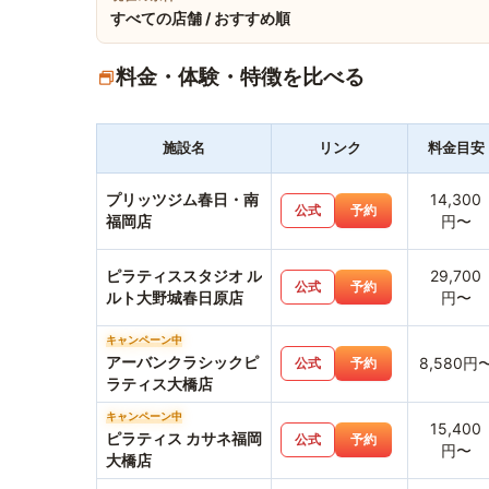
すべての店舗 / おすすめ順
料金・体験・特徴を比べる
施設名
リンク
料金目安
プリッツジム春日・南
14,300
公式
予約
福岡店
円〜
ピラティススタジオ ル
29,700
公式
予約
ルト大野城春日原店
円〜
キャンペーン中
アーバンクラシックピ
8,580円
公式
予約
ラティス大橋店
キャンペーン中
15,400
ピラティス カサネ福岡
公式
予約
円〜
大橋店