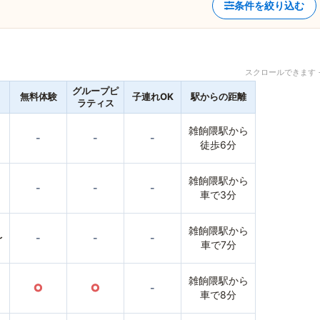
条件を絞り込む
スクロールできます 
グループピ
無料体験
子連れOK
駅からの距離
ラティス
雑餉隈駅から
-
-
-
徒歩6分
雑餉隈駅から
-
-
-
車で3分
雑餉隈駅から
〜
-
-
-
車で7分
雑餉隈駅から
○
○
-
車で8分