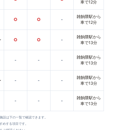
車で12分
雑餉隈駅から
○
○
-
車で12分
雑餉隈駅から
〜
○
○
-
車で13分
雑餉隈駅から
〜
-
-
-
車で13分
雑餉隈駅から
〜
-
-
-
車で13分
雑餉隈駅から
-
-
-
車で13分
全施設は下の一覧で確認できます。
すすめする項目です。