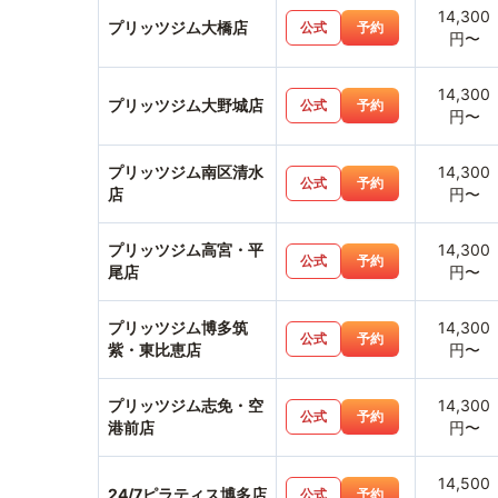
14,300
プリッツジム大橋店
公式
予約
円〜
14,300
プリッツジム大野城店
公式
予約
円〜
プリッツジム南区清水
14,300
公式
予約
店
円〜
プリッツジム高宮・平
14,300
公式
予約
尾店
円〜
プリッツジム博多筑
14,300
公式
予約
紫・東比恵店
円〜
プリッツジム志免・空
14,300
公式
予約
港前店
円〜
14,500
24/7ピラティス博多店
公式
予約