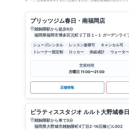
※「－」は未提供を示すものではありません。詳細は各施設の公式サイト
プリッツジム春日・南福岡店
雑餉隈駅から徒歩6分
福岡県福岡市博多区元町２丁目１−１ ガーデンライフ
シューズレンタル
レッスン振替可
キャンセル可
トレーナー固定制
ロッカー
体組成計
ウォーター
営業時間
月曜日 11:00〜21:00
店舗情報
ピラティススタジオ ルルト大野城春
雑餉隈駅から車で3分
福岡県大野城市雑餉隈町4丁目2-16石橋ビル302