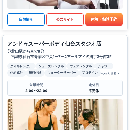
体験・相談予約
店舗情報
公式サイト
アンドゥスーパーボディ仙台スタジオ店
北山駅から車で8分
宮城県仙台市青葉区中央1ー7ー2アールアイ名掛丁2号館3F
タオルレンタル
シューズレンタル
ウェアレンタル
シャワー
体組成計
無料体験
ウォーターサーバー
プロテイン
もっと見る
営業時間
定休日
8:00〜22:00
不定休