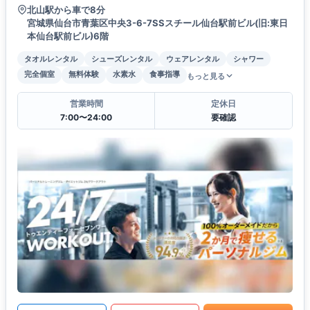
北山駅から車で8分
宮城県仙台市青葉区中央3-6-7SSスチール仙台駅前ビル(旧:東日
本仙台駅前ビル)6階
タオルレンタル
シューズレンタル
ウェアレンタル
シャワー
完全個室
無料体験
水素水
食事指導
もっと見る
営業時間
定休日
7:00〜24:00
要確認