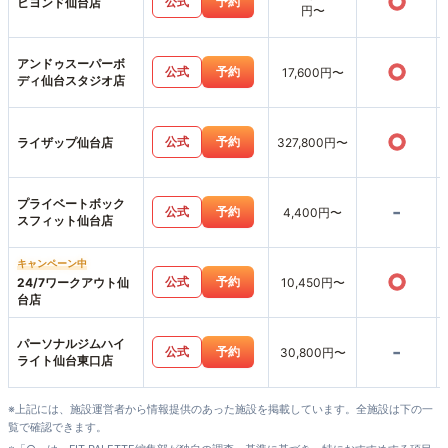
○
公式
予約
ビヨンド仙台店
円〜
アンドゥスーパーボ
○
公式
予約
17,600円〜
ディ仙台スタジオ店
○
公式
予約
ライザップ仙台店
327,800円〜
プライベートボック
-
公式
予約
4,400円〜
スフィット仙台店
キャンペーン中
○
公式
予約
24/7ワークアウト仙
10,450円〜
台店
パーソナルジムハイ
-
公式
予約
30,800円〜
ライト仙台東口店
※上記には、施設運営者から情報提供のあった施設を掲載しています。全施設は下の一
覧で確認できます。