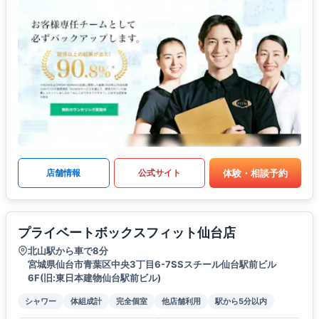
体験・相談予約
店舗情報
公式サイト
プライベートボックスフィット仙台店
北山駅から車で8分
宮城県仙台市青葉区中央3丁目6-7SSスチール仙台駅前ビル
6F(旧:東日本建物仙台駅前ビル)
シャワー
体組成計
完全個室
他店舗利用
駅から5分以内