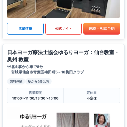
体験・相談予約
店舗情報
公式サイト
日本ヨーガ療法士協会ゆるりヨーガ：仙台教室・
奥州 教室
北山駅から車で6分
宮城県仙台市青葉区梅田町5－18梅田クラブ
無料体験
駅から5分以内
営業時間
定休日
10:00〜11:30/13:30〜15:00
不定休