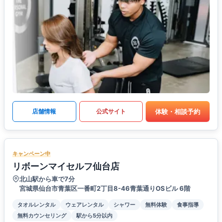
体験・相談予約
店舗情報
公式サイト
キャンペーン中
リボーンマイセルフ仙台店
北山駅から車で7分
宮城県仙台市青葉区一番町2丁目8-46青葉通りOSビル 6階
タオルレンタル
ウェアレンタル
シャワー
無料体験
食事指導
無料カウンセリング
駅から5分以内