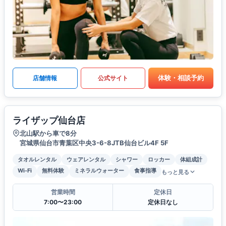
体験・相談予約
店舗情報
公式サイト
ライザップ仙台店
北山駅から車で8分
宮城県仙台市青葉区中央3-6-8JTB仙台ビル4F 5F
タオルレンタル
ウェアレンタル
シャワー
ロッカー
体組成計
Wi-Fi
無料体験
ミネラルウォーター
食事指導
もっと見る
営業時間
定休日
7:00〜23:00
定休日なし