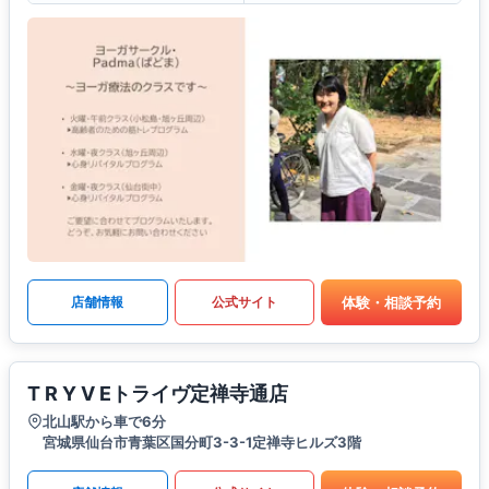
体験・相談予約
店舗情報
公式サイト
T R Y V Eトライヴ定禅寺通店
北山駅から車で6分
宮城県仙台市青葉区国分町3-3-1定禅寺ヒルズ3階