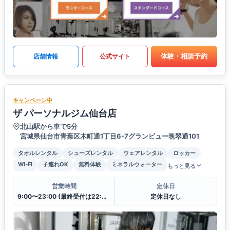
体験・相談予約
店舗情報
公式サイト
キャンペーン中
ザ パーソナルジム仙台店
北山駅から車で5分
宮城県仙台市青葉区木町通1丁目6-7グランビュー晩翠通101
タオルレンタル
シューズレンタル
ウェアレンタル
ロッカー
Wi-Fi
子連れOK
無料体験
ミネラルウォーター
もっと見る
営業時間
定休日
9:00〜23:00 (最終受付は22:00)
定休日なし