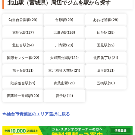
北山駅（宮城県）周辺でジムを駅から探す
勾当台公園駅(29)
台原駅(29)
あおば通駅(28)
東照宮駅(27)
広瀬通駅(26)
仙台駅(25)
北仙台駅(24)
川内駅(23)
国見駅(22)
国際センター駅(22)
大町西公園駅(22)
北四番丁駅(21)
旭ヶ丘駅(21)
東北福祉大前駅(21)
葛岡駅(21)
陸前落合駅(21)
青葉山駅(21)
五橋駅(20)
青葉通一番町駅(20)
愛子駅(11)
仙台市青葉区のエリア選択に戻る