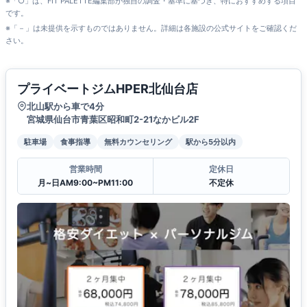
※「○」は、FIT PALETTE編集部が独自の調査・基準に基づき、特におすすめする項目
です。
※「－」は未提供を示すものではありません。詳細は各施設の公式サイトをご確認くだ
さい。
プライベートジムHPER北仙台店
北山駅から車で4分
宮城県仙台市青葉区昭和町2-21なかビル2F
駐車場
食事指導
無料カウンセリング
駅から5分以内
営業時間
定休日
月~日AM9:00~PM11:00
不定休