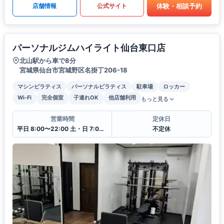
体験・相談予約
店舗情報
公式サイト
パーソナルジムハイライト仙台東口店
北山駅から車で8分
宮城県仙台市宮城野区名掛丁206-18
マシンピラティス
パーソナルピラティス
駐車場
ロッカー
Wi-Fi
完全個室
子連れOK
他店舗利用
もっと見る
営業時間
定休日
平日 8:00〜22:00 土・日 7:00〜21:00
不定休