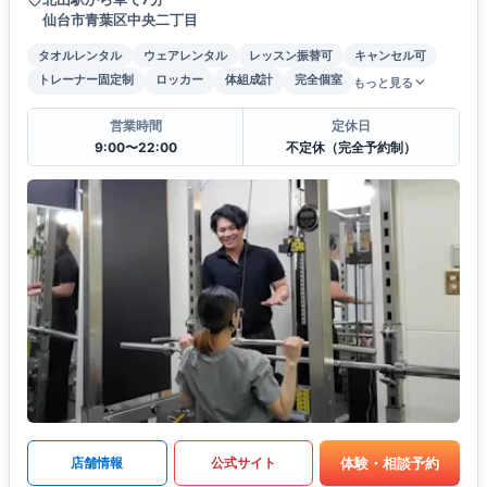
仙台市青葉区中央二丁目
タオルレンタル
ウェアレンタル
レッスン振替可
キャンセル可
トレーナー固定制
ロッカー
体組成計
完全個室
もっと見る
営業時間
定休日
9:00〜22:00
不定休（完全予約制）
体験・相談予約
店舗情報
公式サイト