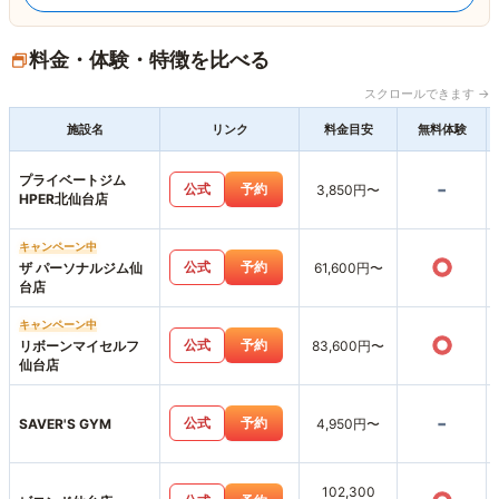
料金・体験・特徴を比べる
スクロールできます →
施設名
リンク
料金目安
無料体験
プライベートジム
-
公式
予約
3,850円〜
HPER北仙台店
キャンペーン中
○
公式
予約
ザ パーソナルジム仙
61,600円〜
台店
キャンペーン中
○
公式
予約
リボーンマイセルフ
83,600円〜
仙台店
-
公式
予約
SAVER'S GYM
4,950円〜
102,300