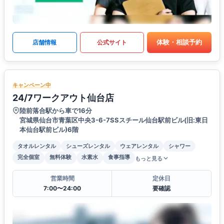
体験・相談予約
店舗情報
公式サイト
キャンペーン中
24/7ワークアウト仙台店
陸前落合駅から車で16分
宮城県仙台市青葉区中央3-6-7SSスチール仙台駅前ビル(旧:東日
本仙台駅前ビル)6階
タオルレンタル
シューズレンタル
ウェアレンタル
シャワー
完全個室
無料体験
水素水
食事指導
もっと見る
営業時間
定休日
7:00〜24:00
要確認