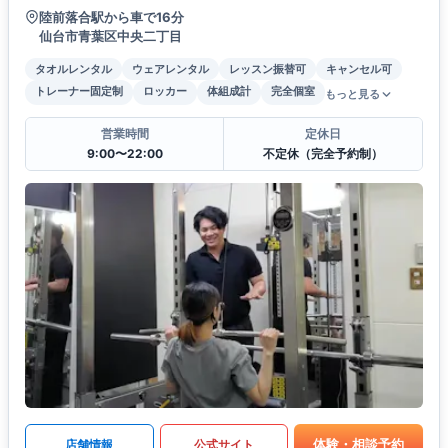
陸前落合駅から車で16分
仙台市青葉区中央二丁目
タオルレンタル
ウェアレンタル
レッスン振替可
キャンセル可
トレーナー固定制
ロッカー
体組成計
完全個室
もっと見る
営業時間
定休日
9:00〜22:00
不定休（完全予約制）
体験・相談予約
店舗情報
公式サイト