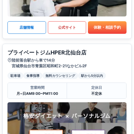
体験・相談予約
店舗情報
公式サイト
プライベートジムHPER北仙台店
陸前落合駅から車で14分
宮城県仙台市青葉区昭和町2-21なかビル2F
駐車場
食事指導
無料カウンセリング
駅から5分以内
営業時間
定休日
月~日AM9:00~PM11:00
不定休