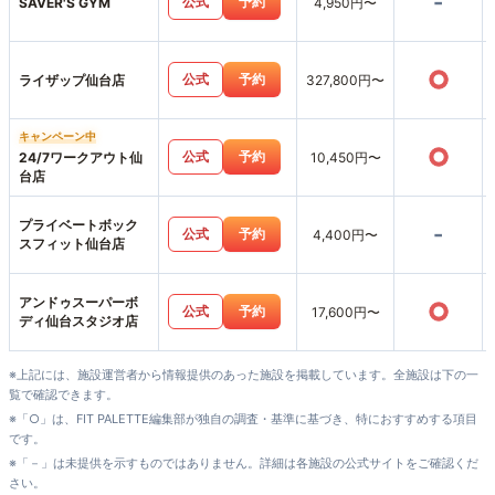
-
公式
予約
SAVER'S GYM
4,950円〜
○
公式
予約
ライザップ仙台店
327,800円〜
キャンペーン中
○
公式
予約
24/7ワークアウト仙
10,450円〜
台店
プライベートボック
-
公式
予約
4,400円〜
スフィット仙台店
アンドゥスーパーボ
○
公式
予約
17,600円〜
ディ仙台スタジオ店
※上記には、施設運営者から情報提供のあった施設を掲載しています。全施設は下の一
覧で確認できます。
※「○」は、FIT PALETTE編集部が独自の調査・基準に基づき、特におすすめする項目
です。
※「－」は未提供を示すものではありません。詳細は各施設の公式サイトをご確認くだ
さい。