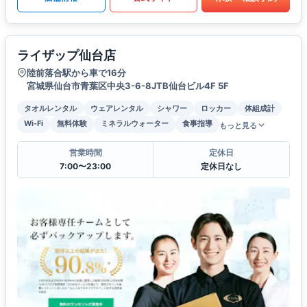
ライザップ仙台店
陸前落合駅から車で16分
宮城県仙台市青葉区中央3-6-8JTB仙台ビル4F 5F
タオルレンタル
ウェアレンタル
シャワー
ロッカー
体組成計
Wi-Fi
無料体験
ミネラルウォーター
食事指導
もっと見る
営業時間
定休日
7:00〜23:00
定休日なし