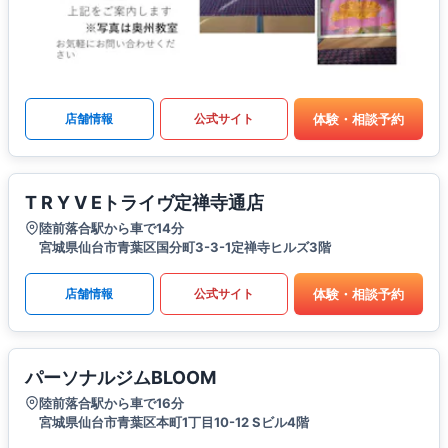
体験・相談予約
店舗情報
公式サイト
T R Y V Eトライヴ定禅寺通店
陸前落合駅から車で14分
宮城県仙台市青葉区国分町3-3-1定禅寺ヒルズ3階
体験・相談予約
店舗情報
公式サイト
パーソナルジムBLOOM
陸前落合駅から車で16分
宮城県仙台市青葉区本町1丁目10-12 Sビル4階