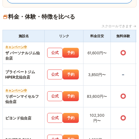
料金・体験・特徴を比べる
スクロールできます →
施設名
リンク
料金目安
無料体験
キャンペーン中
○
公式
予約
ザ パーソナルジム仙
61,600円〜
台店
プライベートジム
-
公式
予約
3,850円〜
HPER北仙台店
キャンペーン中
○
公式
予約
リボーンマイセルフ
83,600円〜
仙台店
102,300
○
公式
予約
ビヨンド仙台店
円〜