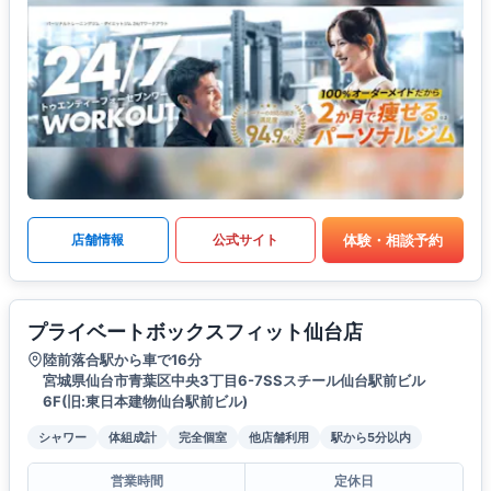
体験・相談予約
店舗情報
公式サイト
プライベートボックスフィット仙台店
陸前落合駅から車で16分
宮城県仙台市青葉区中央3丁目6-7SSスチール仙台駅前ビル
6F(旧:東日本建物仙台駅前ビル)
シャワー
体組成計
完全個室
他店舗利用
駅から5分以内
営業時間
定休日