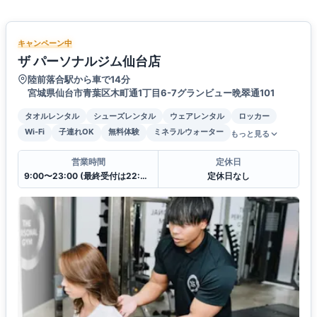
キャンペーン中
ザ パーソナルジム仙台店
陸前落合駅から車で14分
宮城県仙台市青葉区木町通1丁目6-7グランビュー晩翠通101
タオルレンタル
シューズレンタル
ウェアレンタル
ロッカー
Wi-Fi
子連れOK
無料体験
ミネラルウォーター
もっと見る
営業時間
定休日
9:00〜23:00 (最終受付は22:00)
定休日なし