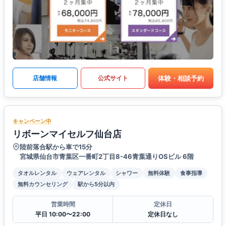
体験・相談予約
店舗情報
公式サイト
キャンペーン中
リボーンマイセルフ仙台店
陸前落合駅から車で15分
宮城県仙台市青葉区一番町2丁目8-46青葉通りOSビル 6階
タオルレンタル
ウェアレンタル
シャワー
無料体験
食事指導
無料カウンセリング
駅から5分以内
営業時間
定休日
平日 10:00〜22:00
定休日なし