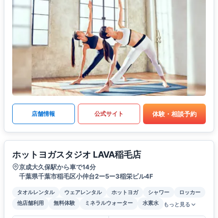
体験・相談予約
店舗情報
公式サイト
ホットヨガスタジオ LAVA稲毛店
京成大久保駅から車で14分
千葉県千葉市稲毛区小仲台2ー5ー3稲栄ビル4F
タオルレンタル
ウェアレンタル
ホットヨガ
シャワー
ロッカー
他店舗利用
無料体験
ミネラルウォーター
水素水
もっと見る