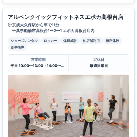
アルペンクイックフィットネスエポカ高根台店
京成大久保駅から車で11分
千葉県船橋市高根台1ー2ー1 エポカ高根台店内
シューズレンタル
ロッカー
体組成計
他店舗利用
無料体験
食事指導
営業時間
定休日
平日 10:00〜13:00・14:00〜20:00
毎週日曜日