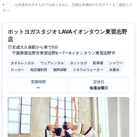
※「－」は未提供を示すものではありません。詳細は各施設の公式サイトをご確認くだ
さい。
ホットヨガスタジオ LAVAイオンタウン東習志野
店
京成大久保駅から車で5分
千葉県習志野市東習志野6ー7ー8イオンタウン東習志野1F
タオルレンタル
ウェアレンタル
ホットヨガ
駐車場
シャワー
ロッカー
他店舗利用
無料体験
ミネラルウォーター
水素水
営業時間
定休日
ー
毎週金曜日