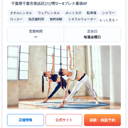
千葉県千葉市美浜区ひび野2ー4プレナ幕張5F
タオルレンタル
ウェアレンタル
ホットヨガ
駐車場
シャワー
ロッカー
他店舗利用
無料体験
ミネラルウォーター
もっと見る
営業時間
定休日
ー
毎週金曜日
体験・相談予約
店舗情報
公式サイト