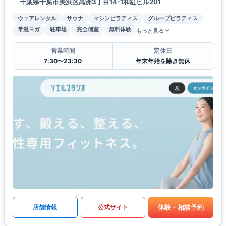
千葉県千葉市美浜区高洲3丁目14-1和紅ビル201
ウェアレンタル
サウナ
マシンピラティス
グループピラティス
常温ヨガ
駐車場
完全個室
無料体験
もっと見る
営業時間
定休日
7:30〜23:30
年末年始を除き無休
体験・相談予約
店舗情報
公式サイト