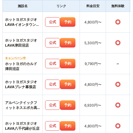
施設名
リンク
料金目安
無料体験
ホットヨガスタジオ
○
公式
予約
4,800円〜
LAVAイオンタウン東
習志野店
ホットヨガスタジオ
○
公式
予約
5,300円〜
LAVA津田沼店
キャンペーン中
-
公式
予約
ホットヨガのカルド
9,790円〜
津田沼店
ホットヨガスタジオ
○
公式
予約
4,800円〜
LAVAプレナ幕張店
アルペンクイックフ
○
公式
予約
6,930円〜
ィットネスエポカ高
根台店
ホットヨガスタジオ
○
公式
予約
4,800円〜
LAVA八千代緑が丘店