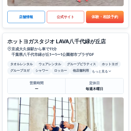
体験・相談予約
店舗情報
公式サイト
ホットヨガスタジオ LAVA八千代緑が丘店
京成大久保駅から車で11分
千葉県八千代市緑が丘1ー1ー1公園都市プラザGF
タオルレンタル
ウェアレンタル
グループピラティス
ホットヨガ
グループヨガ
シャワー
ロッカー
他店舗利用
もっと見る
営業時間
定休日
ー
毎週木曜日