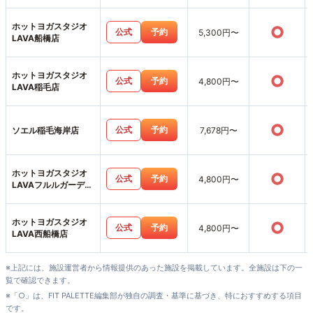
ホットヨガスタジオ
○
公式
予約
5,300円〜
LAVA船橋店
ホットヨガスタジオ
○
公式
予約
4,800円〜
LAVA稲毛店
○
公式
予約
ソエル稲毛海岸店
7,678円〜
ホットヨガスタジオ
○
公式
予約
4,800円〜
LAVAフルルガーデン
八千代店
ホットヨガスタジオ
○
公式
予約
4,800円〜
LAVA西船橋店
※上記には、施設運営者から情報提供のあった施設を掲載しています。全施設は下の一
覧で確認できます。
※「○」は、FIT PALETTE編集部が独自の調査・基準に基づき、特におすすめする項目
です。