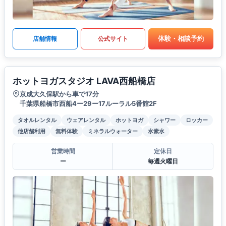
体験・相談予約
店舗情報
公式サイト
ホットヨガスタジオ LAVA西船橋店
京成大久保駅から車で17分
千葉県船橋市西船4ー29ー17ルーラル5番館2F
タオルレンタル
ウェアレンタル
ホットヨガ
シャワー
ロッカー
他店舗利用
無料体験
ミネラルウォーター
水素水
営業時間
定休日
ー
毎週火曜日