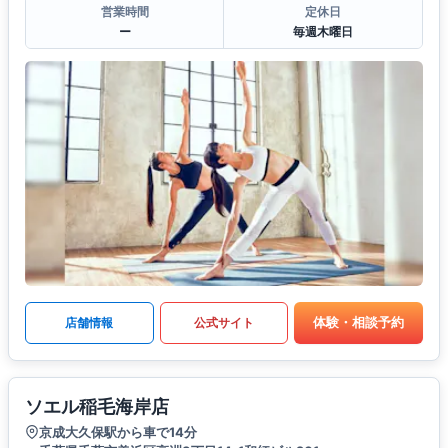
営業時間
定休日
ー
毎週木曜日
体験・相談予約
店舗情報
公式サイト
ソエル稲毛海岸店
京成大久保駅から車で14分