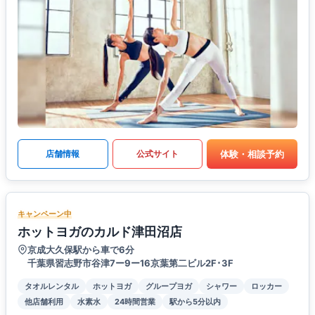
体験・相談予約
店舗情報
公式サイト
キャンペーン中
ホットヨガのカルド津田沼店
京成大久保駅から車で6分
千葉県習志野市谷津7ー9ー16京葉第二ビル2F･3F
タオルレンタル
ホットヨガ
グループヨガ
シャワー
ロッカー
他店舗利用
水素水
24時間営業
駅から5分以内