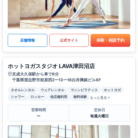
体験・相談予約
店舗情報
公式サイト
ホットヨガスタジオ LAVA津田沼店
京成大久保駅から車で6分
千葉県習志野市前原西2ー13ー16白井興銀ビル6F
タオルレンタル
ウェアレンタル
マシンピラティス
ホットヨガ
シャワー
ロッカー
他店舗利用
無料体験
もっと見る
営業時間
定休日
ー
毎週火曜日