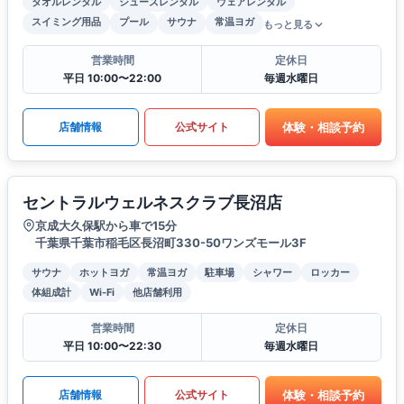
タオルレンタル
シューズレンタル
ウェアレンタル
スイミング用品
プール
サウナ
常温ヨガ
もっと見る
営業時間
定休日
平日 10:00〜22:00
毎週水曜日
体験・相談予約
店舗情報
公式サイト
セントラルウェルネスクラブ長沼店
京成大久保駅から車で15分
千葉県千葉市稲毛区長沼町330-50ワンズモール3F
サウナ
ホットヨガ
常温ヨガ
駐車場
シャワー
ロッカー
体組成計
Wi-Fi
他店舗利用
営業時間
定休日
平日 10:00〜22:30
毎週水曜日
体験・相談予約
店舗情報
公式サイト