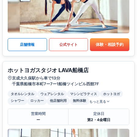
体験・相談予約
店舗情報
公式サイト
ホットヨガスタジオ LAVA船橋店
京成大久保駅から車で13分
千葉県船橋市本町7ー7ー1船橋ツインビル西館7F
タオルレンタル
ウェアレンタル
マシンピラティス
ホットヨガ
シャワー
ロッカー
他店舗利用
無料体験
もっと見る
営業時間
定休日
ー
第2・4金曜日